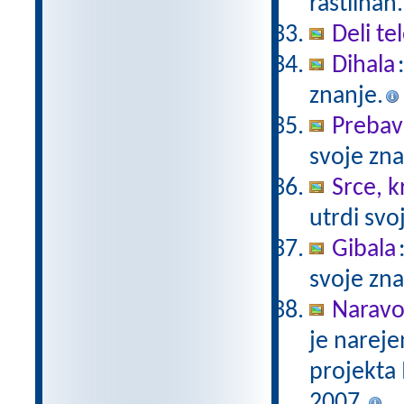
rastlinah.
Deli te
Dihala
znanje.
Prebav
svoje zna
Srce, kr
utrdi svo
Gibala
svoje zna
Naravo
je nareje
projekta
2007.