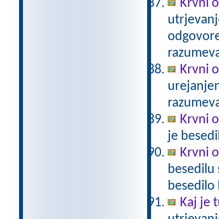
Krvni o
utrjevanj
odgovore.
razumev
Krvni 
urejanje
razumev
Krvni 
je besed
Krvni 
besedilu 
besedilo
Kaj je