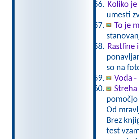
Koliko je
umesti zv
To je 
stanovanj
Rastline 
ponavljan
so na fot
Voda -
Streha 
pomočjo 
Od mravlj
Brez knjig
test vzam