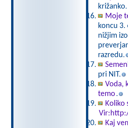
križanko.
Moje t
koncu 3.
nižjim iz
preverjan
razredu.
Semen
pri NIT.
Voda, k
temo
.
Koliko 
Vir:http:
Kaj ve