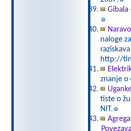
Gibala 
Naravo
naloge za
raziskava
http://ti
Elektri
znanje o 
Uganke
tiste o ž
NIT.
Agregat
Povezava