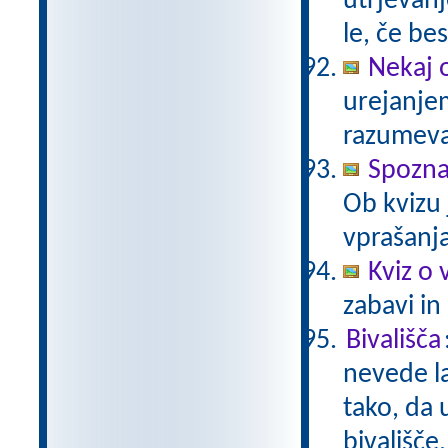
utrjevanj
le, če be
Nekaj 
urejanje
razumev
Spozn
Ob kvizu
vprašanja
Kviz o 
zabavi in
Bivališča
nevede la
tako, da 
bivališče