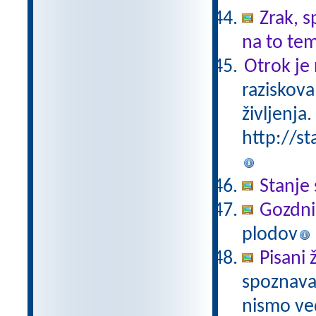
Zrak, s
na to te
Otrok je 
raziskova
življenja.
http://st
Stanje 
Gozdni
plodov
Pisani 
spoznavan
nismo ved