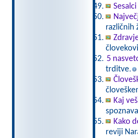
Sesalci
Največji
različnih 
Zdravje
človekovi
5 nasvet
trditve.
Človeš
človeške
Kaj veš
spoznavan
Kako do
reviji Na