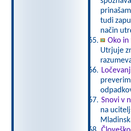
spoznavam
prinašam
tudi zapu
način utr
Oko in 
Utrjuje z
razumev
Ločevanj
preverimo
odpadkov
Snovi v 
na ucitel
Mladinsk
Človeško