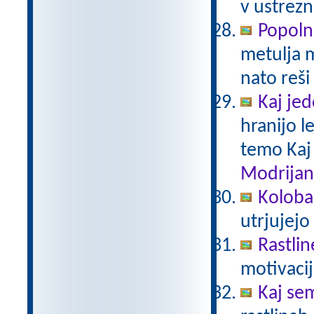
v ustrezn
Popoln
metulja m
nato reši
Kaj je
hranijo l
temo Kaj
Modrijan
Kolobar
utrjujejo
Rastlin
motivacij
Kaj sem