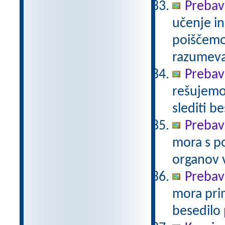
Prebavi
učenje in
poiščemo
razumev
Prebavi
rešujemo 
slediti b
Prebav
mora s po
organov 
Prebav
mora prim
besedilo