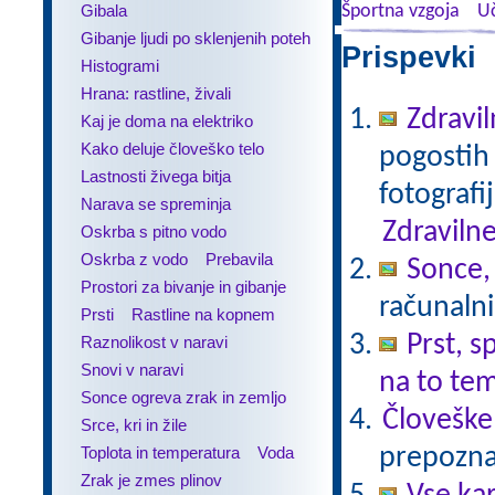
Gibala
Športna vzgoja
Uč
Gibanje ljudi po sklenjenih poteh
Prispevki 
Histogrami
Hrana: rastline, živali
Zdravil
Kaj je doma na elektriko
Kako deluje človeško telo
pogostih 
Lastnosti živega bitja
fotografi
Narava se spreminja
Zdravilne
Oskrba s pitno vodo
Oskrba z vodo
Prebavila
Sonce,
Prostori za bivanje in gibanje
računalni
Prsti
Rastline na kopnem
Prst, s
Raznolikost v naravi
Snovi v naravi
na to te
Sonce ogreva zrak in zemljo
Človeške
Srce, kri in žile
Toplota in temperatura
Voda
prepoznav
Zrak je zmes plinov