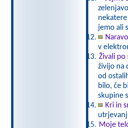
zelenjavo
nekatere
jemo ali 
Naravo
v elektro
Živali po
živijo na
od ostali
bilo, če 
skupine s
Kri in 
utrjevanj
Moje tel