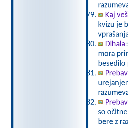
razumev
Kaj veš
kvizu je
vprašanja
Dihala
mora prim
besedilo
Prebav
urejanje
razumev
Prebav
so očitne
bere z r