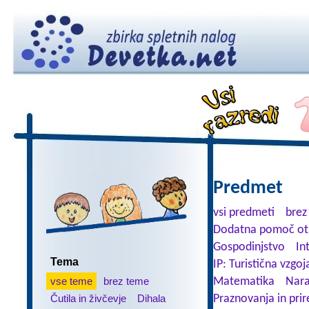
Predmet
vsi predmeti
brez
Dodatna pomoč ot
Gospodinjstvo
In
Tema
IP: Turistična vzgoj
vse teme
brez teme
Matematika
Nara
Čutila in živčevje
Dihala
Praznovanja in prir