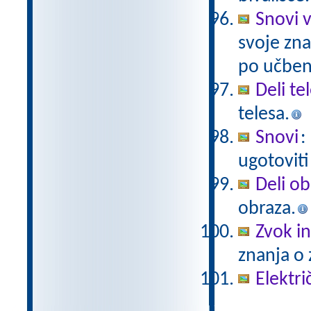
Snovi v
svoje zna
po učben
Deli te
telesa.
Snovi
:
ugotoviti
Deli ob
obraza.
Zvok in
znanja o 
Elektri