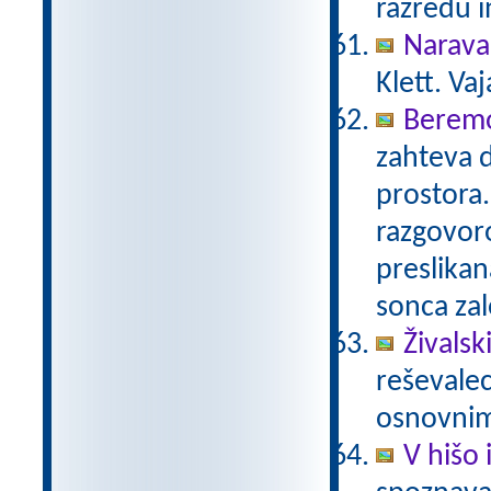
razredu i
Narava
Klett. Va
Beremo
zahteva 
prostora.
razgovoro
preslikan
sonca za
Živalski
reševalec
osnovnim
V hišo 