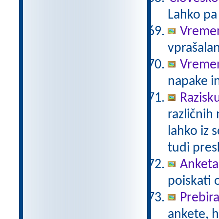
Lahko pa 
Vremen
vprašalan
Vreme
napake in
Razisk
različnih
lahko iz 
tudi pre
Anketa 
poiskati 
Prebir
ankete, 