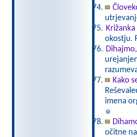
Človeko
utrjevan
Križanka
okostju. 
Dihajmo,
urejanje
razumev
Kako s
Reševalec
imena or
Diham
očitne na