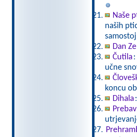
Naše p
naših pti
samostoj
Dan Ze
Čutila
:
učne snov
Človeš
koncu ob
Dihala
Prebavi
utrjevanj
Prehram