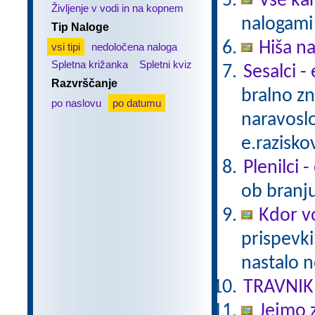
Vse ka
Življenje v vodi in na kopnem
nalogami 
Tip Naloge
Hiša n
vsi tipi
nedoločena naloga
Spletna križanka
Spletni kviz
Sesalci -
Razvrščanje
bralno z
po naslovu
po datumu
naravoslo
e.razisko
Plenilci 
ob branju
Kdor vo
prispevki
nastalo n
TRAVNIK
Jejmo 