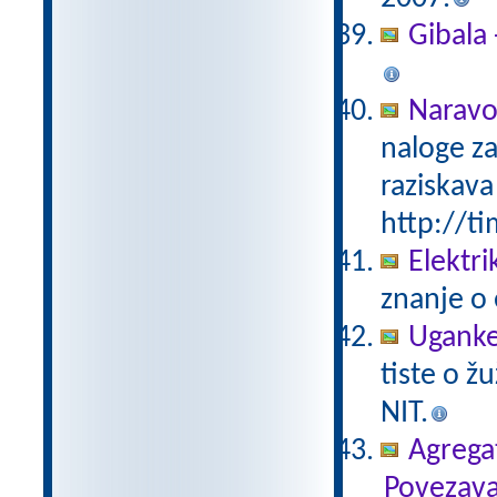
Gibala 
Naravo
naloge za
raziskava
http://ti
Elektri
znanje o 
Uganke
tiste o ž
NIT.
Agregat
Povezava