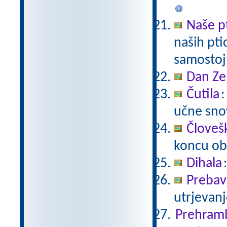
Naše p
naših pti
samostoj
Dan Ze
Čutila
:
učne snov
Človeš
koncu ob
Dihala
Prebavi
utrjevanj
Prehram