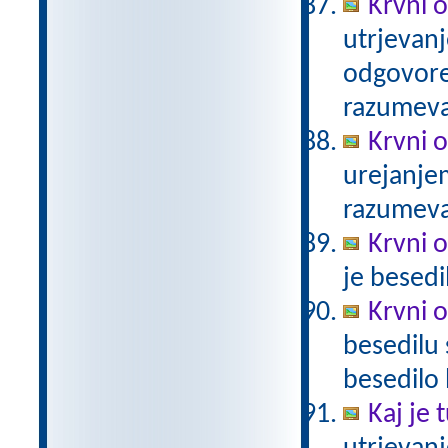
Krvni o
utrjevanj
odgovore.
razumev
Krvni 
urejanje
razumev
Krvni 
je besed
Krvni 
besedilu 
besedilo
Kaj je