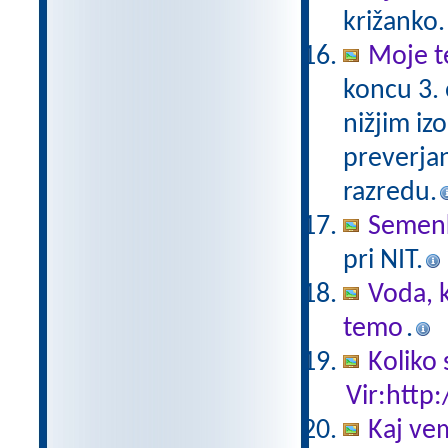
križanko.
Moje t
koncu 3.
nižjim iz
preverjan
razredu.
Semen
pri NIT.
Voda, k
temo
.
Koliko 
Vir:http:
Kaj ve