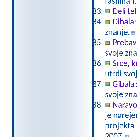
rastlinah.
Deli te
Dihala
znanje.
Prebav
svoje zna
Srce, kr
utrdi svo
Gibala
svoje zna
Naravo
je nareje
projekta
2007.