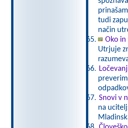
spoznavam
prinašam
tudi zapu
način utr
Oko in 
Utrjuje z
razumev
Ločevanj
preverimo
odpadkov
Snovi v 
na ucitel
Mladinsk
Človeško