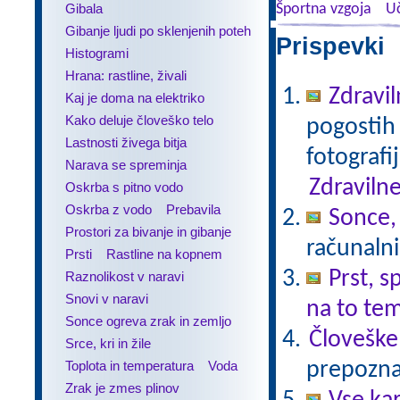
Gibala
Športna vzgoja
Uč
Gibanje ljudi po sklenjenih poteh
Prispevki 
Histogrami
Hrana: rastline, živali
Zdravil
Kaj je doma na elektriko
Kako deluje človeško telo
pogostih 
Lastnosti živega bitja
fotografi
Narava se spreminja
Zdravilne
Oskrba s pitno vodo
Oskrba z vodo
Prebavila
Sonce,
Prostori za bivanje in gibanje
računalni
Prsti
Rastline na kopnem
Prst, s
Raznolikost v naravi
Snovi v naravi
na to te
Sonce ogreva zrak in zemljo
Človeške
Srce, kri in žile
Toplota in temperatura
Voda
prepoznav
Zrak je zmes plinov