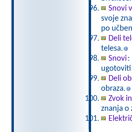
Snovi v
svoje zna
po učben
Deli te
telesa.
Snovi
:
ugotoviti
Deli ob
obraza.
Zvok in
znanja o 
Elektri