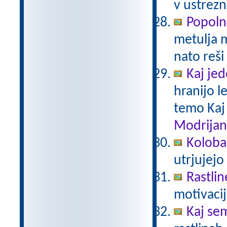
v ustrezn
Popoln
metulja m
nato reši
Kaj je
hranijo l
temo Kaj
Modrijan
Kolobar
utrjujejo
Rastlin
motivacij
Kaj sem