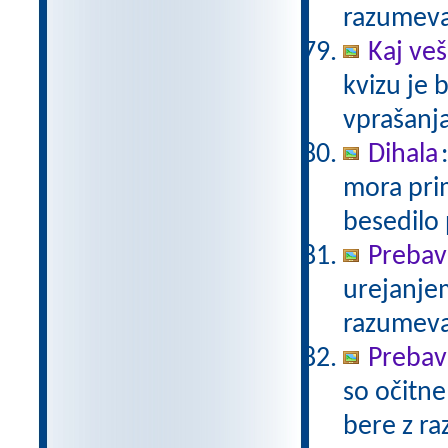
razumev
Kaj veš
kvizu je
vprašanja
Dihala
mora prim
besedilo
Prebav
urejanje
razumev
Prebav
so očitne
bere z r