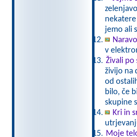
zelenjavo
nekatere
jemo ali 
Naravo
v elektro
Živali po
živijo na
od ostali
bilo, če 
skupine s
Kri in 
utrjevanj
Moje tel