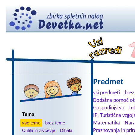
Predmet
vsi predmeti
brez
Dodatna pomoč ot
Gospodinjstvo
In
Tema
IP: Turistična vzgoj
vse teme
brez teme
Matematika
Nara
Čutila in živčevje
Dihala
Praznovanja in prir