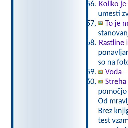
Koliko je
umesti zv
To je 
stanovanj
Rastline 
ponavljan
so na fot
Voda -
Streha 
pomočjo 
Od mravlj
Brez knjig
test vzam