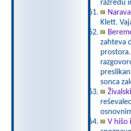
razredu i
Narava
Klett. Va
Beremo
zahteva 
prostora.
razgovoro
preslikan
sonca za
Živalski
reševalec
osnovnim
V hišo 