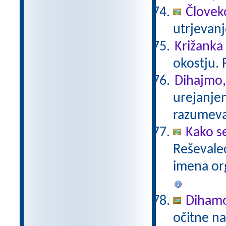
Človeko
utrjevan
Križanka
okostju. 
Dihajmo,
urejanje
razumev
Kako s
Reševalec
imena or
Diham
očitne na