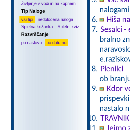
Vse ka
Življenje v vodi in na kopnem
nalogami 
Tip Naloge
Hiša n
vsi tipi
nedoločena naloga
Spletna križanka
Spletni kviz
Sesalci -
Razvrščanje
bralno z
po naslovu
po datumu
naravoslo
e.razisko
Plenilci 
ob branju
Kdor vo
prispevki
nastalo n
TRAVNIK
Jejmo 