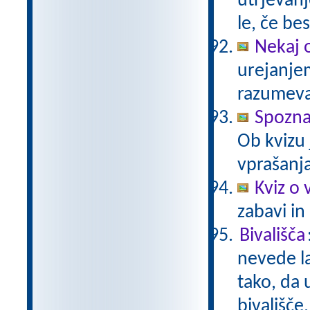
utrjevanj
le, če be
Nekaj 
urejanje
razumev
Spozn
Ob kvizu
vprašanja
Kviz o 
zabavi in
Bivališča
nevede la
tako, da 
bivališče