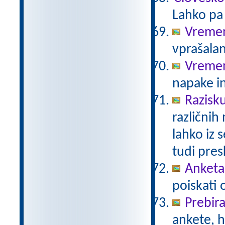
Lahko pa 
Vremen
vprašalan
Vreme
napake in
Razisk
različnih
lahko iz 
tudi pre
Anketa 
poiskati 
Prebir
ankete, 