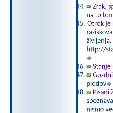
Zrak, s
na to te
Otrok je 
raziskova
življenja.
http://st
Stanje 
Gozdni
plodov
Pisani 
spoznavan
nismo ved