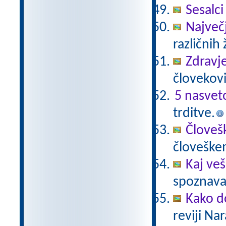
Sesalci
Največji
različnih 
Zdravje
človekovi
5 nasvet
trditve.
Človeš
človeške
Kaj veš
spoznavan
Kako do
reviji Na