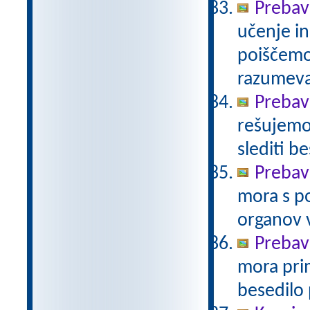
Prebavi
učenje in
poiščemo
razumev
Prebavi
rešujemo 
slediti b
Prebav
mora s po
organov 
Prebav
mora prim
besedilo