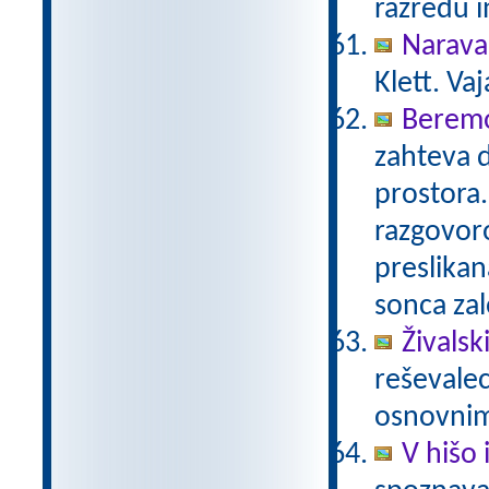
razredu i
Narava
Klett. Va
Beremo
zahteva 
prostora.
razgovoro
preslikan
sonca za
Živalski
reševalec
osnovnim
V hišo 