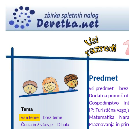
Predmet
vsi predmeti
brez
Dodatna pomoč ot
Gospodinjstvo
In
Tema
IP: Turistična vzgoj
vse teme
brez teme
Matematika
Nara
Čutila in živčevje
Dihala
Praznovanja in prir