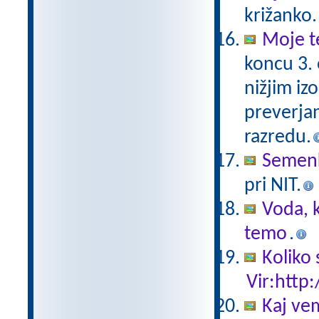
križanko.
Moje t
koncu 3.
nižjim iz
preverjan
razredu.
Semen
pri NIT.
Voda, k
temo
.
Koliko 
Vir:http:
Kaj ve