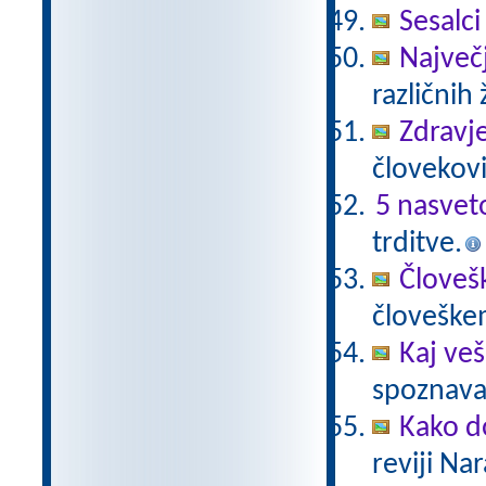
Sesalci
Največji
različnih 
Zdravje
človekovi
5 nasvet
trditve.
Človeš
človeške
Kaj veš
spoznavan
Kako do
reviji Na