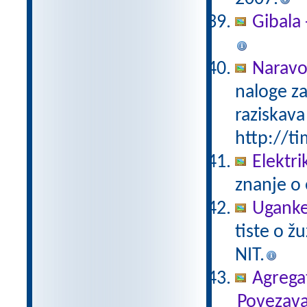
Gibala 
Naravo
naloge za
raziskava
http://ti
Elektri
znanje o 
Uganke
tiste o ž
NIT.
Agregat
Povezava