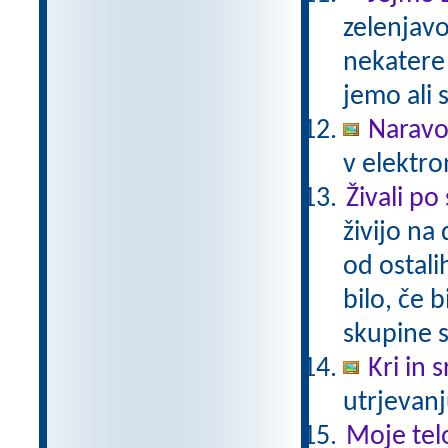
zelenjavo
nekatere
jemo ali 
Naravo
v elektro
Živali po
živijo na
od ostali
bilo, če 
skupine s
Kri in 
utrjevanj
Moje tel