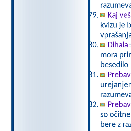
razumev
Kaj veš
kvizu je
vprašanja
Dihala
mora prim
besedilo
Prebav
urejanje
razumev
Prebav
so očitne
bere z r