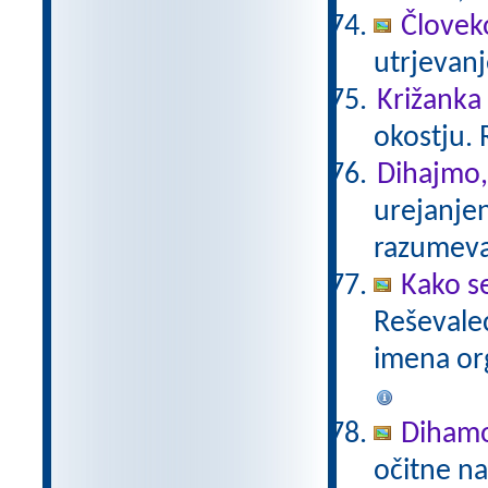
Človeko
utrjevan
Križanka
okostju. 
Dihajmo,
urejanje
razumev
Kako s
Reševalec
imena or
Diham
očitne na