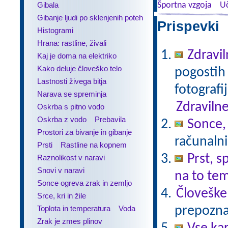
Gibala
Športna vzgoja
Uč
Gibanje ljudi po sklenjenih poteh
Prispevki 
Histogrami
Hrana: rastline, živali
Zdravil
Kaj je doma na elektriko
Kako deluje človeško telo
pogostih 
Lastnosti živega bitja
fotografi
Narava se spreminja
Zdravilne
Oskrba s pitno vodo
Oskrba z vodo
Prebavila
Sonce,
Prostori za bivanje in gibanje
računalni
Prsti
Rastline na kopnem
Prst, s
Raznolikost v naravi
Snovi v naravi
na to te
Sonce ogreva zrak in zemljo
Človeške
Srce, kri in žile
Toplota in temperatura
Voda
prepoznav
Zrak je zmes plinov