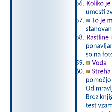
Koliko je
umesti zv
To je 
stanovanj
Rastline 
ponavljan
so na fot
Voda -
Streha 
pomočjo 
Od mravlj
Brez knjig
test vzam