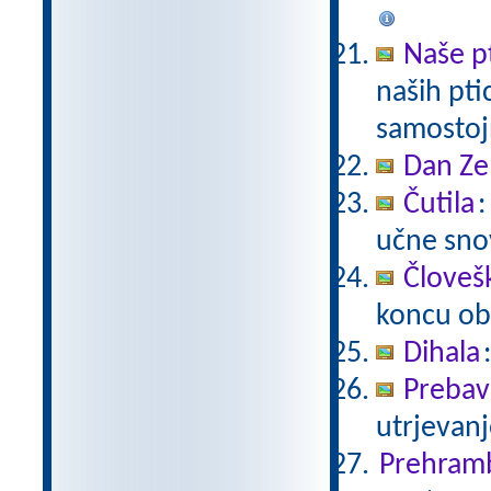
Naše p
naših pti
samostoj
Dan Ze
Čutila
:
učne snov
Človeš
koncu ob
Dihala
Prebavi
utrjevanj
Prehram