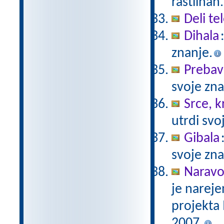
rastlinah.
Deli te
Dihala
znanje.
Prebav
svoje zna
Srce, kr
utrdi svo
Gibala
svoje zna
Naravo
je nareje
projekta
2007.