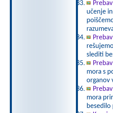
Prebavi
učenje in
poiščemo
razumev
Prebavi
rešujemo 
slediti b
Prebav
mora s po
organov 
Prebav
mora prim
besedilo