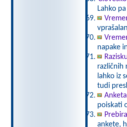
Lahko pa 
Vremen
vprašalan
Vreme
napake in
Razisk
različnih
lahko iz 
tudi pre
Anketa 
poiskati 
Prebir
ankete, 