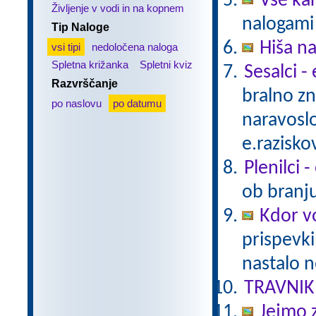
Vse ka
Življenje v vodi in na kopnem
nalogami 
Tip Naloge
Hiša n
vsi tipi
nedoločena naloga
Spletna križanka
Spletni kviz
Sesalci -
Razvrščanje
bralno z
po naslovu
po datumu
naravoslo
e.razisko
Plenilci 
ob branju
Kdor vo
prispevki
nastalo n
TRAVNIK
Jejmo 