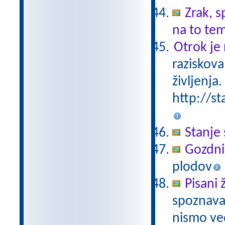
Zrak, s
na to te
Otrok je 
raziskova
življenja.
http://st
Stanje 
Gozdni
plodov
Pisani 
spoznavan
nismo ved