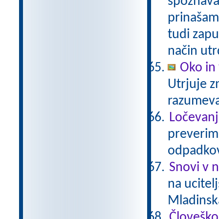
spoznavam
prinašam
tudi zapu
način utr
Oko in 
Utrjuje z
razumev
Ločevanj
preverimo
odpadkov
Snovi v 
na ucitel
Mladinsk
Človeško