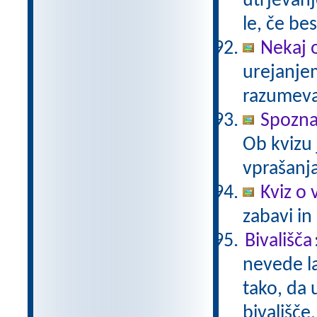
utrjevanj
le, če be
Nekaj 
urejanje
razumev
Spozn
Ob kvizu
vprašanja
Kviz o 
zabavi in
Bivališča
nevede la
tako, da 
bivališče