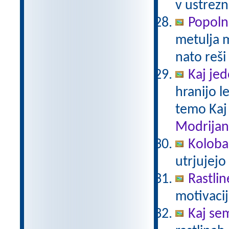
v ustrezn
Popoln
metulja m
nato reši
Kaj je
hranijo l
temo Kaj
Modrijan
Kolobar
utrjujejo
Rastlin
motivacij
Kaj sem