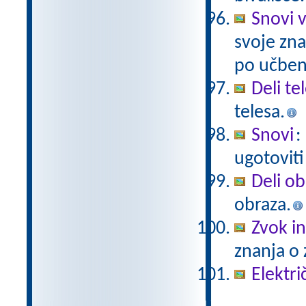
Snovi v
svoje zna
po učben
Deli te
telesa.
Snovi
:
ugotoviti
Deli ob
obraza.
Zvok in
znanja o 
Elektri