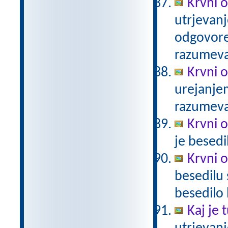
Krvni o
utrjevanj
odgovore.
razumev
Krvni 
urejanje
razumev
Krvni 
je besed
Krvni 
besedilu 
besedilo
Kaj je