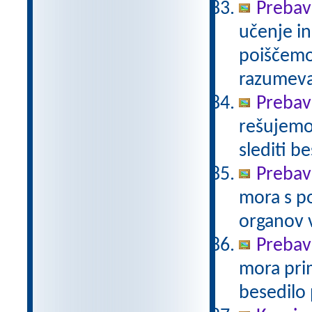
Prebavi
učenje in
poiščemo
razumev
Prebavi
rešujemo 
slediti b
Prebav
mora s po
organov 
Prebav
mora prim
besedilo