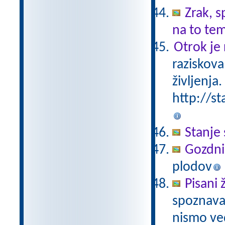
Zrak, s
na to te
Otrok je 
raziskova
življenja.
http://st
Stanje 
Gozdni
plodov
Pisani 
spoznavan
nismo ved