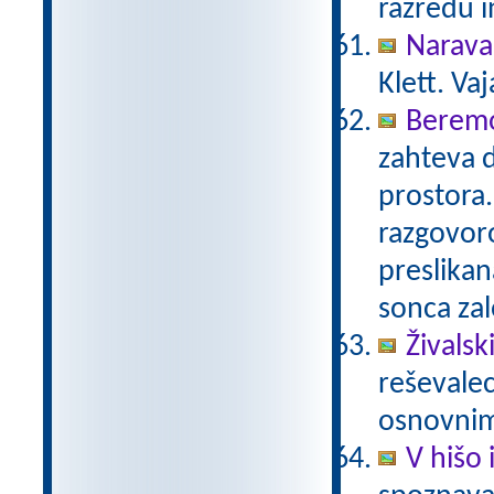
razredu i
Narava
Klett. Va
Beremo
zahteva 
prostora.
razgovoro
preslikan
sonca za
Živalski
reševalec
osnovnim
V hišo 