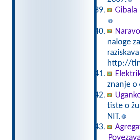
Gibala 
Naravo
naloge za
raziskava
http://ti
Elektri
znanje o 
Uganke
tiste o ž
NIT.
Agregat
Povezava