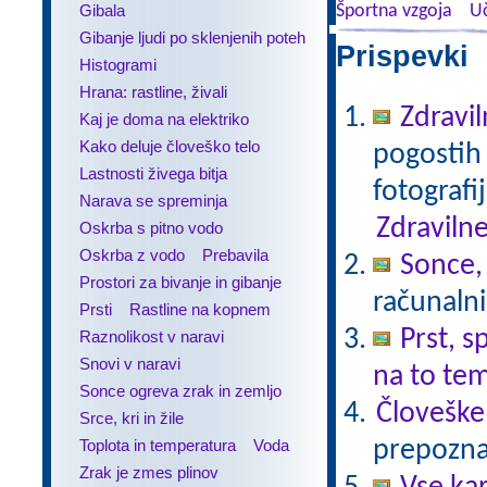
Gibala
Športna vzgoja
Uč
Gibanje ljudi po sklenjenih poteh
Prispevki 
Histogrami
Hrana: rastline, živali
Zdravil
Kaj je doma na elektriko
Kako deluje človeško telo
pogostih 
Lastnosti živega bitja
fotografi
Narava se spreminja
Zdravilne
Oskrba s pitno vodo
Oskrba z vodo
Prebavila
Sonce,
Prostori za bivanje in gibanje
računalni
Prsti
Rastline na kopnem
Prst, s
Raznolikost v naravi
Snovi v naravi
na to te
Sonce ogreva zrak in zemljo
Človeške
Srce, kri in žile
Toplota in temperatura
Voda
prepoznav
Zrak je zmes plinov