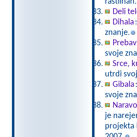
rastlinah.
Deli te
Dihala
znanje.
Prebav
svoje zna
Srce, kr
utrdi svo
Gibala
svoje zna
Naravo
je nareje
projekta
2007.