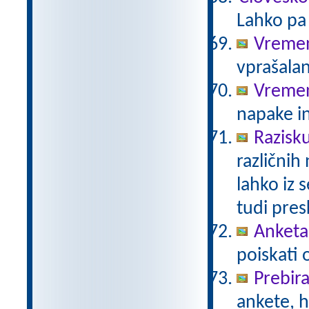
Lahko pa 
Vremen
vprašalan
Vreme
napake in
Razisk
različnih
lahko iz 
tudi pre
Anketa 
poiskati 
Prebir
ankete, 