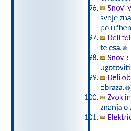
Snovi v
svoje zna
po učben
Deli te
telesa.
Snovi
:
ugotoviti
Deli ob
obraza.
Zvok in
znanja o 
Elektri