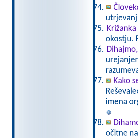
Človeko
utrjevan
Križanka
okostju. 
Dihajmo,
urejanje
razumev
Kako s
Reševalec
imena or
Diham
očitne na