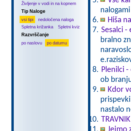
Vse ka
Življenje v vodi in na kopnem
nalogami 
Tip Naloge
Hiša n
vsi tipi
nedoločena naloga
Spletna križanka
Spletni kviz
Sesalci -
Razvrščanje
bralno z
po naslovu
po datumu
naravoslo
e.razisko
Plenilci 
ob branju
Kdor vo
prispevki
nastalo n
TRAVNIK
Jejmo 