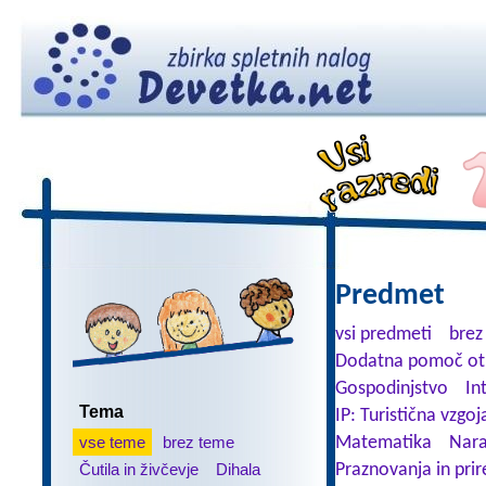
Predmet
vsi predmeti
brez
Dodatna pomoč ot
Gospodinjstvo
In
Tema
IP: Turistična vzgoj
vse teme
brez teme
Matematika
Nara
Čutila in živčevje
Dihala
Praznovanja in prir