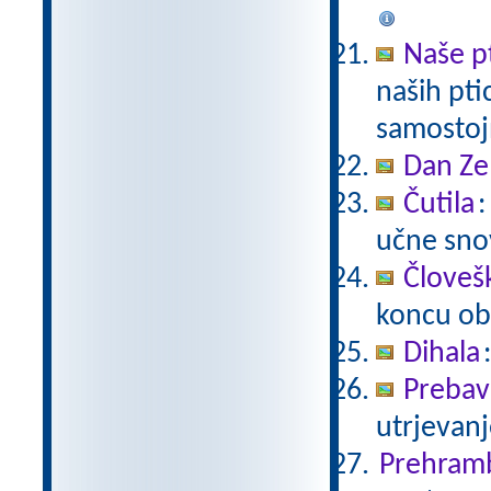
Naše p
naših pti
samostoj
Dan Ze
Čutila
:
učne snov
Človeš
koncu ob
Dihala
Prebavi
utrjevanj
Prehram