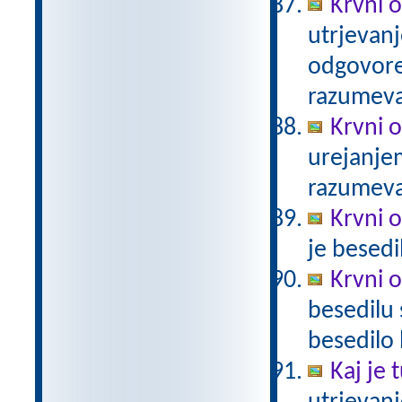
Krvni o
utrjevanj
odgovore.
razumev
Krvni 
urejanje
razumev
Krvni 
je besed
Krvni 
besedilu 
besedilo
Kaj je