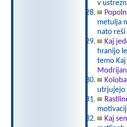
v ustrezn
Popoln
metulja m
nato reši
Kaj je
hranijo l
temo Kaj
Modrijan
Kolobar
utrjujejo
Rastlin
motivacij
Kaj sem