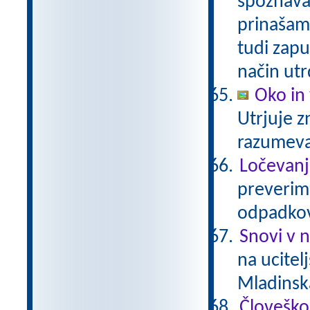
spoznavam
prinašam
tudi zapu
način utr
Oko in 
Utrjuje z
razumev
Ločevanj
preverimo
odpadkov
Snovi v 
na ucitel
Mladinsk
Človeško