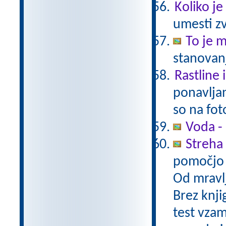
Koliko je
umesti zv
To je 
stanovanj
Rastline 
ponavljan
so na fot
Voda -
Streha 
pomočjo 
Od mravlj
Brez knjig
test vzam