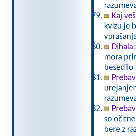
razumev
Kaj veš
kvizu je
vprašanja
Dihala
mora prim
besedilo
Prebav
urejanje
razumev
Prebav
so očitne
bere z r