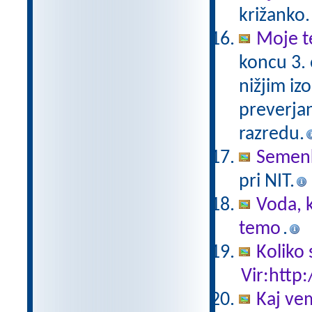
križanko.
Moje t
koncu 3.
nižjim iz
preverjan
razredu.
Semen
pri NIT.
Voda, k
temo
.
Koliko 
Vir:http:
Kaj ve