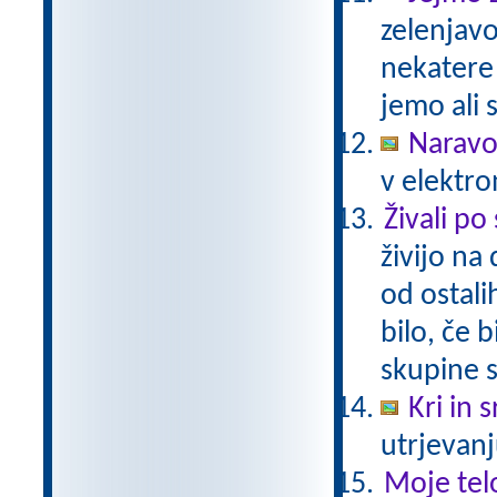
zelenjavo
nekatere
jemo ali 
Naravo
v elektro
Živali po
živijo na
od ostali
bilo, če 
skupine s
Kri in 
utrjevanj
Moje tel