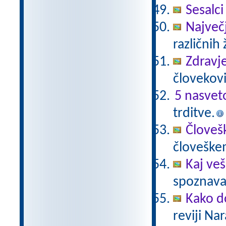
Sesalci
Največji
različnih 
Zdravje
človekovi
5 nasvet
trditve.
Človeš
človeške
Kaj veš
spoznavan
Kako do
reviji Na