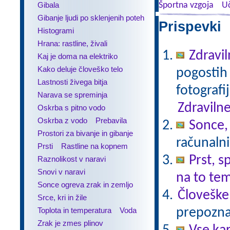
Gibala
Športna vzgoja
Uč
Gibanje ljudi po sklenjenih poteh
Prispevki 
Histogrami
Hrana: rastline, živali
Zdravil
Kaj je doma na elektriko
Kako deluje človeško telo
pogostih 
Lastnosti živega bitja
fotografi
Narava se spreminja
Zdravilne
Oskrba s pitno vodo
Oskrba z vodo
Prebavila
Sonce,
Prostori za bivanje in gibanje
računalni
Prsti
Rastline na kopnem
Prst, s
Raznolikost v naravi
Snovi v naravi
na to te
Sonce ogreva zrak in zemljo
Človeške
Srce, kri in žile
Toplota in temperatura
Voda
prepoznav
Zrak je zmes plinov