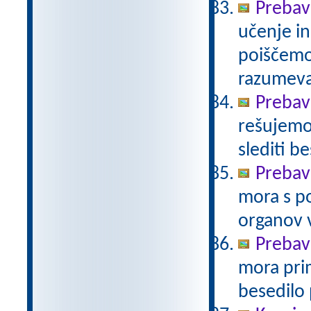
Prebavi
učenje in
poiščemo
razumev
Prebavi
rešujemo 
slediti b
Prebav
mora s po
organov 
Prebav
mora prim
besedilo