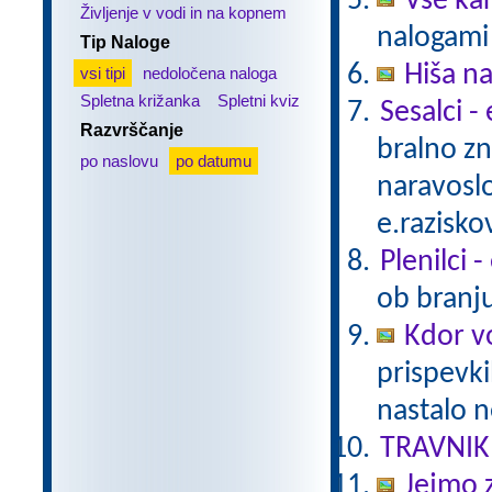
Vse ka
Življenje v vodi in na kopnem
nalogami 
Tip Naloge
Hiša n
vsi tipi
nedoločena naloga
Spletna križanka
Spletni kviz
Sesalci -
Razvrščanje
bralno z
po naslovu
po datumu
naravoslo
e.razisko
Plenilci 
ob branju
Kdor vo
prispevki
nastalo n
TRAVNIK
Jejmo 