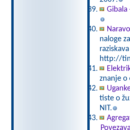
Gibala 
Naravo
naloge za
raziskava
http://ti
Elektri
znanje o 
Uganke
tiste o ž
NIT.
Agregat
Povezava