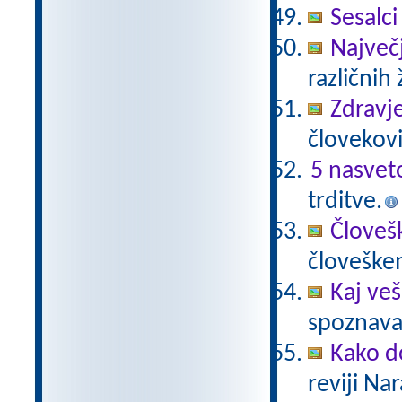
Sesalci
Največji
različnih 
Zdravje
človekovi
5 nasvet
trditve.
Človeš
človeške
Kaj veš
spoznavan
Kako do
reviji Na