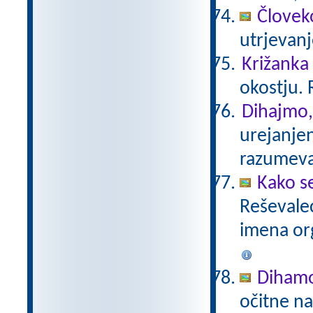
Človeko
utrjevan
Križanka
okostju. 
Dihajmo,
urejanje
razumev
Kako s
Reševalec
imena or
Diham
očitne na