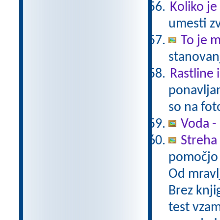
Koliko je
umesti zv
To je 
stanovanj
Rastline 
ponavljan
so na fot
Voda -
Streha 
pomočjo 
Od mravlj
Brez knjig
test vzam