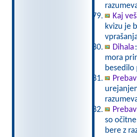
razumev
Kaj veš
kvizu je
vprašanja
Dihala
mora prim
besedilo
Prebav
urejanje
razumev
Prebav
so očitne
bere z r