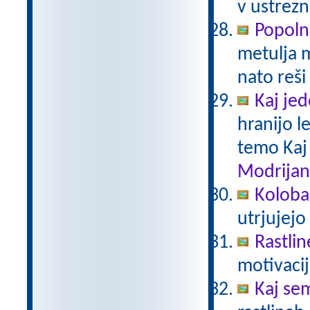
v ustrezn
Popoln
metulja m
nato reši
Kaj je
hranijo l
temo Kaj
Modrijan
Kolobar
utrjujejo
Rastlin
motivacij
Kaj sem