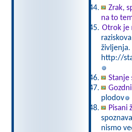
Zrak, s
na to te
Otrok je 
raziskova
življenja.
http://st
Stanje 
Gozdni
plodov
Pisani 
spoznavan
nismo ved