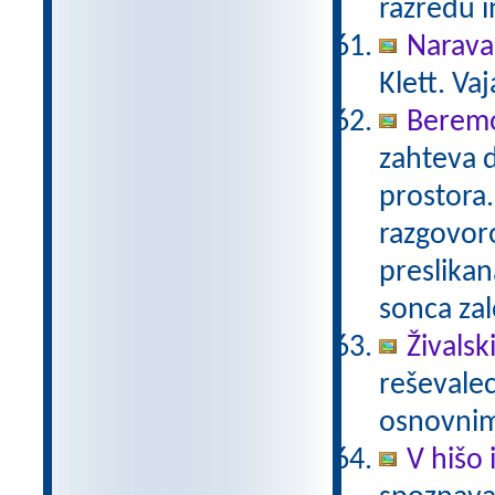
razredu i
Narava
Klett. Va
Beremo
zahteva 
prostora.
razgovoro
preslikan
sonca za
Živalski
reševalec
osnovnim
V hišo 