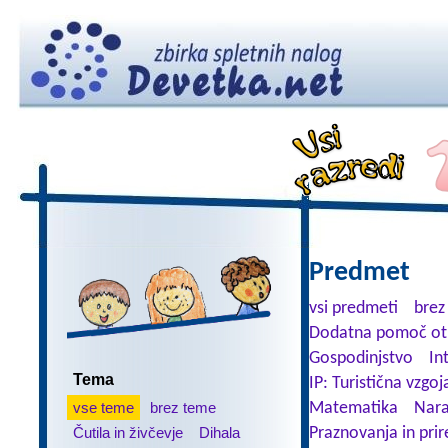
Predmet
vsi predmeti
brez
Dodatna pomoč ot
Gospodinjstvo
In
Tema
IP: Turistična vzgoj
vse teme
brez teme
Matematika
Nara
Čutila in živčevje
Dihala
Praznovanja in prir