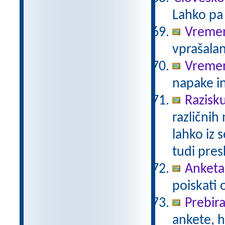
Lahko pa 
Vremen
vprašalan
Vreme
napake in
Razisk
različnih
lahko iz 
tudi pre
Anketa 
poiskati 
Prebir
ankete, 