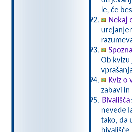
utrjevanj
le, če be
Nekaj 
urejanje
razumev
Spozn
Ob kvizu
vprašanja
Kviz o 
zabavi in
Bivališča
nevede la
tako, da 
bivališče