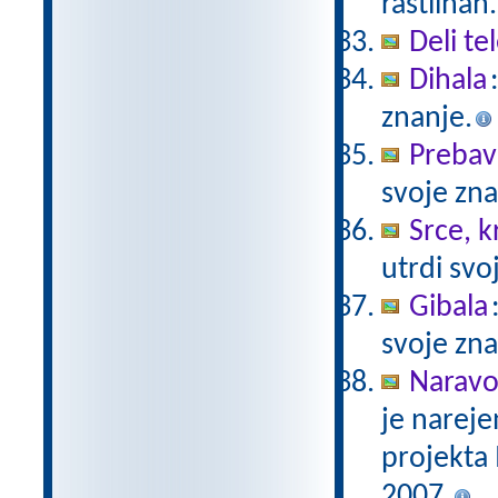
rastlinah.
Deli te
Dihala
znanje.
Prebav
svoje zna
Srce, kr
utrdi svo
Gibala
svoje zna
Naravo
je nareje
projekta
2007.