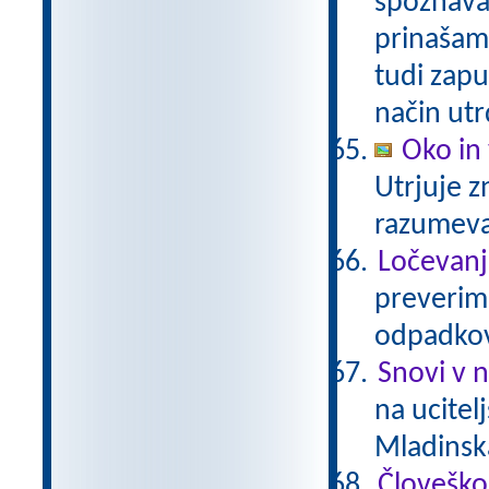
spoznavam
prinašam
tudi zapu
način utr
Oko in 
Utrjuje z
razumev
Ločevanj
preverimo
odpadkov
Snovi v 
na ucitel
Mladinsk
Človeško