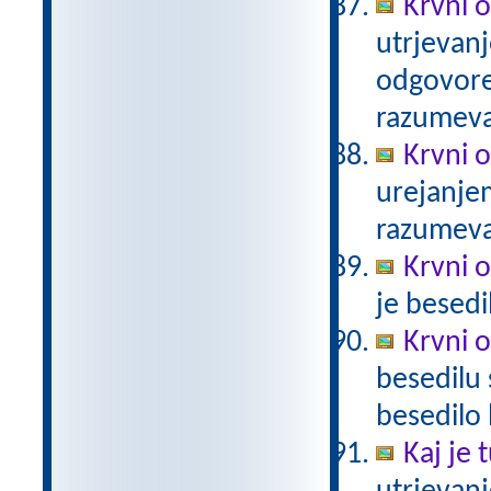
Krvni o
utrjevanj
odgovore.
razumev
Krvni 
urejanje
razumev
Krvni 
je besed
Krvni 
besedilu 
besedilo
Kaj je