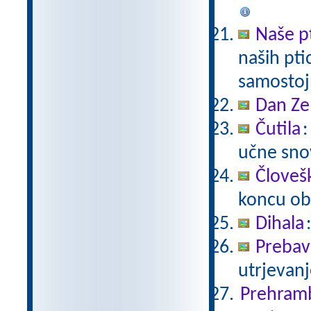
Naše p
naših pti
samostoj
Dan Ze
Čutila
:
učne snov
Človeš
koncu ob
Dihala
Prebavi
utrjevanj
Prehram