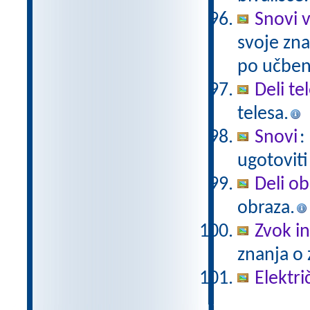
Snovi v
svoje zna
po učben
Deli te
telesa.
Snovi
:
ugotoviti
Deli ob
obraza.
Zvok in
znanja o 
Elektri