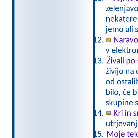
zelenjavo
nekatere
jemo ali 
Naravo
v elektro
Živali po
živijo na
od ostali
bilo, če 
skupine s
Kri in 
utrjevanj
Moje tel