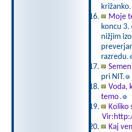
križanko.
Moje t
koncu 3.
nižjim iz
preverjan
razredu.
Semen
pri NIT.
Voda, k
temo
.
Koliko 
Vir:http:
Kaj ve