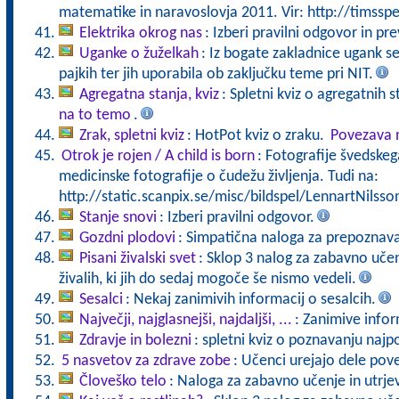
matematike in naravoslovja 2011. Vir: http://timsspe
Elektrika okrog nas
: Izberi pravilni odgovor in pre
Uganke o žuželkah
: Iz bogate zakladnice ugank se
pajkih ter jih uporabila ob zaključku teme pri NIT.
Agregatna stanja, kviz
: Spletni kviz o agregatnih s
na to temo
.
Zrak, spletni kviz
: HotPot kviz o zraku.
Povezava n
Otrok je rojen / A child is born
: Fotografije švedske
medicinske fotografije o čudežu življenja. Tudi na:
http://static.scanpix.se/misc/bildspel/LennartNilsso
Stanje snovi
: Izberi pravilni odgovor.
Gozdni plodovi
: Simpatična naloga za prepoznav
Pisani živalski svet
: Sklop 3 nalog za zabavno uče
živalih, ki jih do sedaj mogoče še nismo vedeli.
Sesalci
: Nekaj zanimivih informacij o sesalcih.
Največji, najglasnejši, najdaljši, ...
: Zanimive inform
Zdravje in bolezni
: spletni kviz o poznavanju najp
5 nasvetov za zdrave zobe
: Učenci urejajo dele pove
Človeško telo
: Naloga za zabavno učenje in utrje