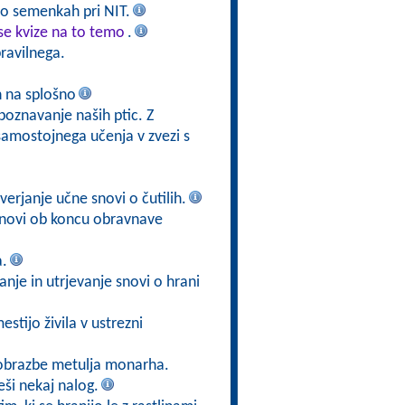
 o semenkah pri NIT.
se kvize na to temo
.
ravilnega.
ah na splošno
poznavanje naših ptic. Z
samostojnega učenja v zvezi s
verjanje učne snovi o čutilih.
 snovi ob koncu obravnave
a.
anje in utrjevanje snovi o hrani
estijo živila v ustrezni
eobrazbe metulja monarha.
eši nekaj nalog.