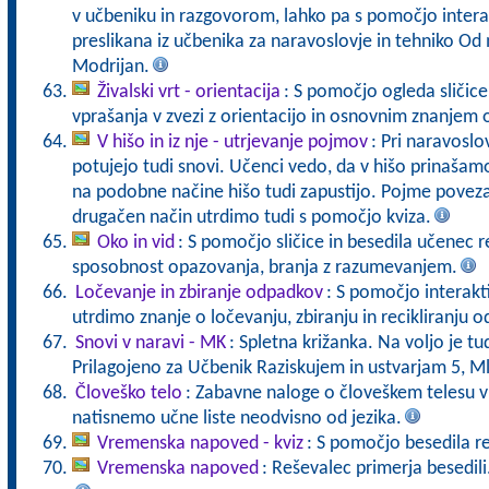
v učbeniku in razgovorom, lahko pa s pomočjo interak
preslikana iz učbenika za naravoslovje in tehniko Od
Modrijan.
Živalski vrt - orientacija
: S pomočjo ogleda sličic
vprašanja v zvezi z orientacijo in osnovnim znanjem o
V hišo in iz nje - utrjevanje pojmov
: Pri naravoslo
potujejo tudi snovi. Učenci vedo, da v hišo prinašamo
na podobne načine hišo tudi zapustijo. Pojme poveza
drugačen način utrdimo tudi s pomočjo kviza.
Oko in vid
: S pomočjo sličice in besedila učenec r
sposobnost opazovanja, branja z razumevanjem.
Ločevanje in zbiranje odpadkov
: S pomočjo interakt
utrdimo znanje o ločevanju, zbiranju in recikliranju 
Snovi v naravi - MK
: Spletna križanka. Na voljo je tu
Prilagojeno za Učbenik Raziskujem in ustvarjam 5, M
Človeško telo
: Zabavne naloge o človeškem telesu v 
natisnemo učne liste neodvisno od jezika.
Vremenska napoved - kviz
: S pomočjo besedila r
Vremenska napoved
: Reševalec primerja besedili