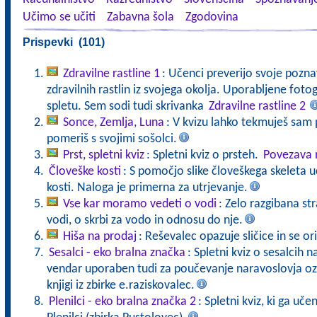
Učimo se učiti
Zabavna šola
Zgodovina
Prispevki (101)
Zdravilne rastline 1
: Učenci preverijo svoje pozna
zdravilnih rastlin iz svojega okolja. Uporabljene fot
spletu. Sem sodi tudi skrivanka
Zdravilne rastline 2
Sonce, Zemlja, Luna
: V kvizu lahko tekmuješ sam p
pomeriš s svojimi sošolci.
Prst, spletni kviz
: Spletni kviz o prsteh.
Povezava n
Človeške kosti
: S pomočjo slike človeškega skeleta 
kosti. Naloga je primerna za utrjevanje.
Vse kar moramo vedeti o vodi
: Zelo razgibana st
vodi, o skrbi za vodo in odnosu do nje.
Hiša na prodaj
: Reševalec opazuje sličice in se ori
Sesalci - eko bralna značka
: Spletni kviz o sesalcih 
vendar uporaben tudi za poučevanje naravoslovja oz.
knjigi iz zbirke e.raziskovalec.
Plenilci - eko bralna značka 2
: Spletni kviz, ki ga uče