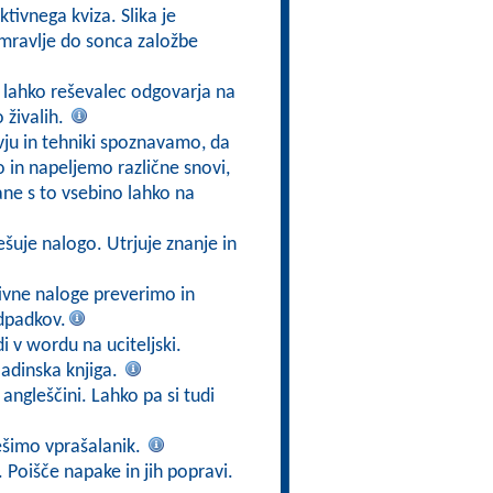
tivnega kviza. Slika je
 mravlje do sonca založbe
e lahko reševalec odgovarja na
 živalih.
vju in tehniki spoznavamo, da
 in napeljemo različne snovi,
ne s to vsebino lahko na
ešuje nalogo. Utrjuje znanje in
ivne naloge preverimo in
odpadkov.
di v wordu na uciteljski.
ladinska knjiga.
angleščini. Lahko pa si tudi
ešimo vprašalanik.
. Poišče napake in jih popravi.