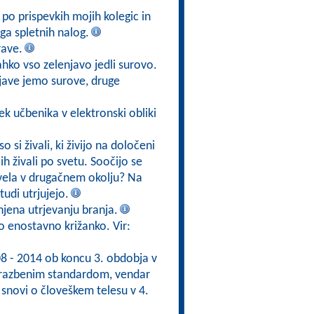
po prispevkih mojih kolegic in
ga spletnih nalog.
rave.
lahko vso zelenjavo jedli surovo.
njave jemo surove, druge
ek učbenika v elektronski obliki
o si živali, ki živijo na določeni
h živali po svetu. Soočijo se
živela v drugačnem okolju? Na
udi utrjujejo.
jena utrjevanju branja.
mo enostavno križanko. Vir:
08 - 2014 ob koncu 3. obdobja v
brazbenim standardom, vendar
 snovi o človeškem telesu v 4.