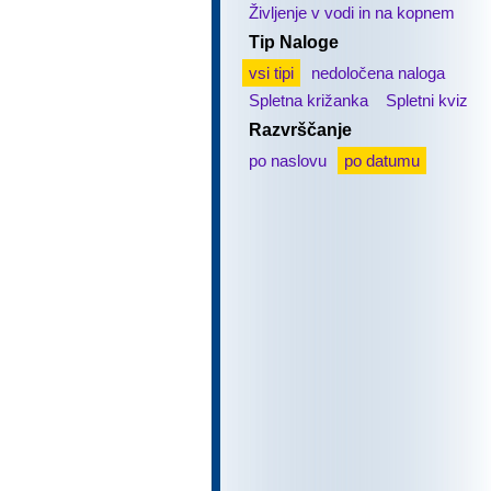
Življenje v vodi in na kopnem
Tip Naloge
vsi tipi
nedoločena naloga
Spletna križanka
Spletni kviz
Razvrščanje
po naslovu
po datumu