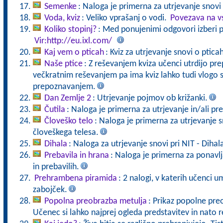
Semenke
: Naloga je primerna za utrjevanje snovi
Voda, kviz
: Veliko vprašanj o vodi.
Povezava na v
Koliko stopinj?
: Med ponujenimi odgovori izberi p
Vir:http://eu.ixl.com/
Kaj vem o pticah
: Kviz za utrjevanje snovi o ptic
Naše ptice
: Z reševanjem kviza učenci utrdijo pre
večkratnim reševanjem pa ima kviz lahko tudi vlogo 
prepoznavanjem.
Dan Zemlje 2
: Utrjevanje pojmov ob križanki.
Čutila
: Naloga je primerna za utrjevanje in/ali pre
Človeško telo
: Naloga je primerna za utrjevanje
človeškega telesa.
Dihala
: Naloga za utrjevanje snovi pri NIT - Dihal
Prebavila in hrana
: Naloga je primerna za ponavlj
in prebavilih.
Prehrambena piramida
: 2 nalogi, v katerih učenci um
zabojček.
Popolna preobrazba metulja
: Prikaz popolne pr
Učenec si lahko najprej ogleda predstavitev in nato r