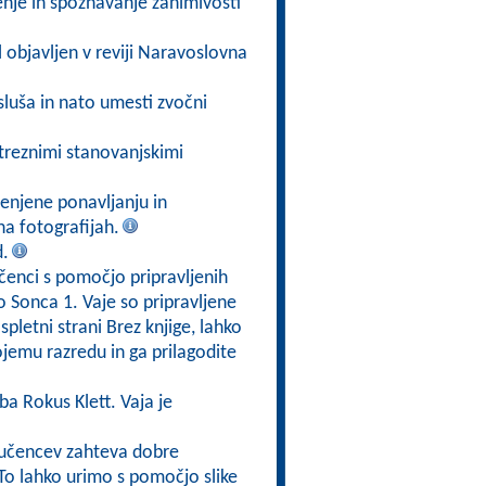
enje in spoznavanje zanimivosti
bil objavljen v reviji Naravoslovna
luša in nato umesti zvočni
streznimi stanovanjskimi
enjene ponavljanju in
 na fotografijah.
d.
čenci s pomočjo pripravljenih
 Sonca 1. Vaje so pripravljene
spletni strani Brez knjige, lahko
ojemu razredu in ga prilagodite
ba Rokus Klett. Vaja je
d učencev zahteva dobre
To lahko urimo s pomočjo slike