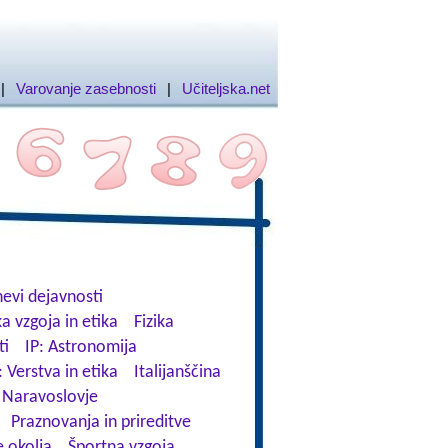
|
Varovanje zasebnosti
|
Učiteljska.net
evi dejavnosti
a vzgoja in etika
Fizika
ti
IP: Astronomija
: Verstva in etika
Italijanščina
Naravoslovje
Praznovanja in prireditve
 okolja
Športna vzgoja