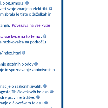
i.blog.arnes.si
veri svoje znanje o elektriki.
m zbrala le tiste o žuželkah in
tanjih.
Povezava na vse kvize
a vse kvize na to temo
.
ga raziskovalca na področju
n/index.html
anje gozdnih plodov
nje in spoznavanje zanimivosti o
acije o različnih živalih.
ogostejših človekovih bolezni
di v pravilne trditve.
vanje o človeškem telesu.