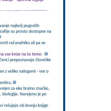
vanje najbolj pogostih
ografije so prosto dostopne na
roti računalniku ali pa se
a vse kvize na to temo
.
učenci prepoznavajo človeške
ran z veliko nalogami - vse o
entira.
narejen za eko bralno značko,
 biologije. Narejeno je po
nci rešujejo ob branju knjige