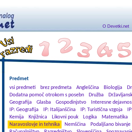
O Devetki.net
Predmet
vsi predmeti
brez predmeta
Angleščina
Biologija
Dn
Dodatna pomoč otrokom s posebn
Družba
Državljansk
Geografija
Glasba
Gospodinjstvo
Interesne dejavnos
IP: Geografija
IP: Italijanščina
IP: Turistična vzgoja
IP
Kemija
Knjižnica
Likovni pouk
Logika
Matematika
Naravoslovje in tehnika
Nemščina
Podaljšano bivanje
Računalništvo
Razredništvo
Slovenščina
Spoznavanje