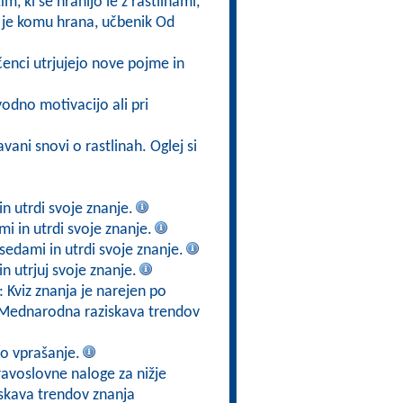
im, ki se hranijo le z rastlinami,
j je komu hrana, učbenik Od
enci utrjujejo nove pojme in
odno motivacijo ali pri
vani snovi o rastlinah. Oglej si
n utrdi svoje znanje.
i in utrdi svoje znanje.
edami in utrdi svoje znanje.
 utrjuj svoje znanje.
: Kviz znanja je narejen po
ta Mednarodna raziskava trendov
no vprašanje.
ravoslovne naloge za nižje
skava trendov znanja