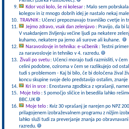
Plenilci (zbirka Pustolovec).
Kdor vozi kolo, še ni kolesar
: Malo sem pobrskala 
kolegov in iz mnogo dobrih idej je nastalo nekaj male
TRAVNIK
: Učenci prepoznavajo travniško cvetje in t
Jejmo zdravo, vsak dan zelenjavo
: Pravijo, da bi 
V vsakdanjem življenju večine ljudi pa nekatere zele
kuhamo, nekatere pa jemo ali surove ali kuhane.
Naravoslovje in tehnika: e-učbenik
: Testni primer
za naravoslovje in tehniko v 4. razredu.
Živali po svetu
: Učenci morajo tudi razmisliti, v čem s
celini podobne, oziroma v čem se razlikujejo od ostali
tudi s problemom - Kaj bi bilo, če bi določena žival 
koncu skupine svoje delo predstavijo ostalim, znanje t
Kri in srce
: Enostavna zgodbica z vprašanji, namen
Moje telo
: S pomočjo sličice in besedila lahko reši
BBC.UK
Moje telo
: Kviz 30 vprašanj je narejen po NPZ 20
prilagojenem izobraževalnem programu z nižjim izo
lahko služi tudi za preverjanje znanja po obravnavani
razredu.