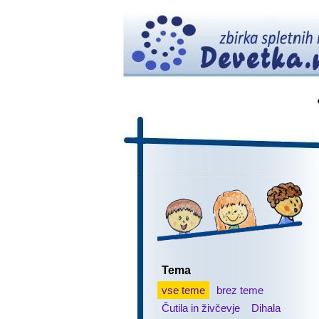
Tema
vse teme
brez teme
Čutila in živčevje
Dihala