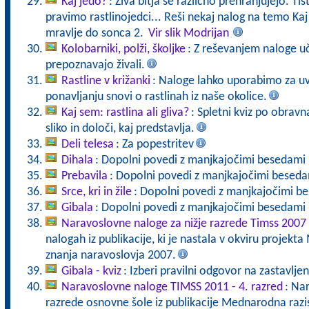
Kaj jedo?
: Živa bitja se različno prehranjujejo. Tist
pravimo rastlinojedci... Reši nekaj nalog na temo Ka
mravlje do sonca 2.
Vir slik Modrijan
Kolobarniki, polži, školjke
: Z reševanjem naloge uč
prepoznavajo živali.
Rastline v križanki
: Naloge lahko uporabimo za uv
ponavljanju snovi o rastlinah iz naše okolice.
Kaj sem: rastlina ali gliva?
: Spletni kviz po obravna
sliko in določi, kaj predstavlja.
Deli telesa
: Za popestritev
Dihala
: Dopolni povedi z manjkajočimi besedami i
Prebavila
: Dopolni povedi z manjkajočimi besedam
Srce, kri in žile
: Dopolni povedi z manjkajočimi bes
Gibala
: Dopolni povedi z manjkajočimi besedami in
Naravoslovne naloge za nižje razrede Timss 2007
nalogah iz publikacije, ki je nastala v okviru projek
znanja naravoslovja 2007.
Gibala - kviz
: Izberi pravilni odgovor na zastavlje
Naravoslovne naloge TIMSS 2011 - 4. razred
: Na
razrede osnovne šole iz publikacije Mednarodna razi