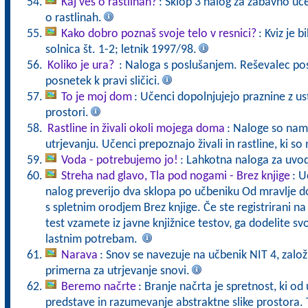
Kaj veš o rastlinah?
: Sklop 3 nalog za zabavno uč
o rastlinah.
Kako dobro poznaš svoje telo v resnici?
: Kviz je 
solnica št. 1-2; letnik 1997/98.
Koliko je ura?
: Naloga s poslušanjem. Reševalec pos
posnetek k pravi sličici.
To je moj dom
: Učenci dopolnjujejo praznine z u
prostori.
Rastline in živali okoli mojega doma
: Naloge so nam
utrjevanju. Učenci prepoznajo živali in rastline, ki so
Voda - potrebujemo jo!
: Lahkotna naloga za uvo
Streha nad glavo, Tla pod nogami - Brez knjige
: U
nalog preverijo dva sklopa po učbeniku Od mravlje do
s spletnim orodjem Brez knjige. Če ste registrirani na 
test vzamete iz javne knjižnice testov, ga dodelite sv
lastnim potrebam.
Narava
: Snov se navezuje na učbenik NIT 4, založ
primerna za utrjevanje snovi.
Beremo načrte
: Branje načrta je spretnost, ki o
predstave in razumevanje abstraktne slike prostora. 