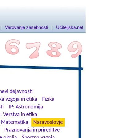
|
Varovanje zasebnosti
|
Učiteljska.net
nevi dejavnosti
ka vzgoja in etika
Fizika
ti
IP: Astronomija
: Verstva in etika
Matematika
Naravoslovje
Praznovanja in prireditve
e okolja
Športna vzgoja