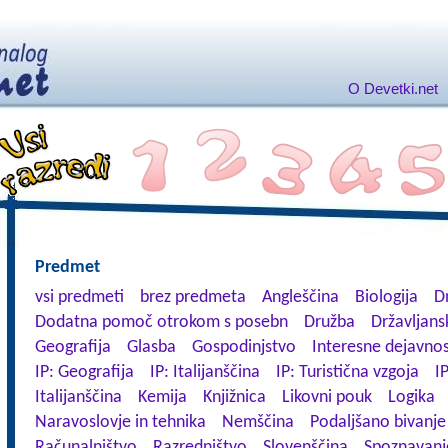
O Devetki.net
Predmet
vsi predmeti
brez predmeta
Angleščina
Biologija
D
Dodatna pomoč otrokom s posebn
Družba
Državljans
Geografija
Glasba
Gospodinjstvo
Interesne dejavnos
IP: Geografija
IP: Italijanščina
IP: Turistična vzgoja
IP
Italijanščina
Kemija
Knjižnica
Likovni pouk
Logika
Naravoslovje in tehnika
Nemščina
Podaljšano bivanje
Računalništvo
Razredništvo
Slovenščina
Spoznavanj