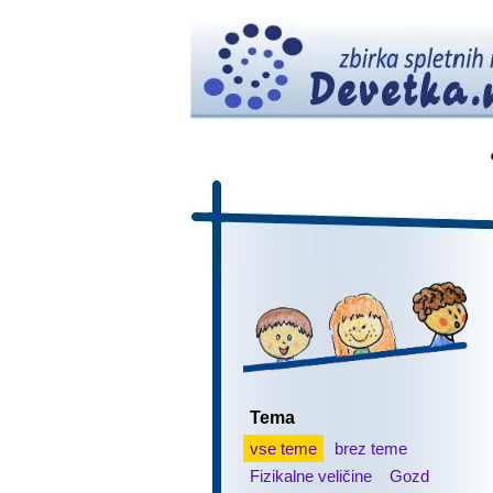
Tema
vse teme
brez teme
Fizikalne veličine
Gozd