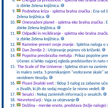
Energija za prihodnost - spletna eko bralna značk
iz zbirke Zelena knjižnica.
Podnebna kriza - spletna bralna značka
: Ena od š
Zelena knjižnica.
Onesnaženi planet - spletna eko bralna značka
: 
zbirke Zelena knjižnica.
Odpadki in recikliranje - spletna eko bralna značk
iz zbirke Zelena knjižnica.
Kamnine-preveri svoje znanje
: Spletna naloga o 
Dan Zemlje 2
: Utrjevanje pojmov ob križanki.
Popolna preobrazba metulja
: Prikaz popolne pr
Učenec si lahko najprej ogleda predstavitev in nato r
The Scale of the Universe
: Spletna stran na zanimiv
in makro sveta. S premikanjem "vodoravne skale" s
nevidnem Vesolju.
Pisani živalski svet
: Sklop 3 nalog za zabavno uče
o živalih, ki jih do sedaj mogoče še nismo vedeli.
Sesalci
: Nekaj zanimivih informacij o sesalcih.
Nevretenčarji
: Vaja za utrjevanje
Dolžina - merske enote, predstava (težje naloge)