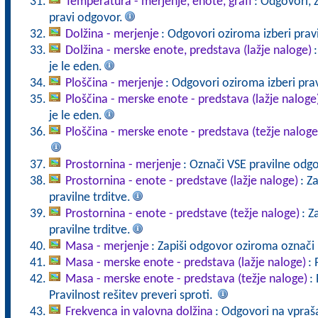
Temperatura - merjenje, enote, grafi
: Odgovori, 
pravi odgovor.
Dolžina - merjenje
: Odgovori oziroma izberi prav
Dolžina - merske enote, predstava (lažje naloge)
je le eden.
Ploščina - merjenje
: Odgovori oziroma izberi prav
Ploščina - merske enote - predstava (lažje naloge
je le eden.
Ploščina - merske enote - predstava (težje naloge
Prostornina - merjenje
: Označi VSE pravilne odg
Prostornina - enote - predstave (lažje naloge)
: Z
pravilne trditve.
Prostornina - enote - predstave (težje naloge)
: Z
pravilne trditve.
Masa - merjenje
: Zapiši odgovor oziroma označi p
Masa - merske enote - predstava (lažje naloge)
: 
Masa - merske enote - predstava (težje naloge)
:
Pravilnost rešitev preveri sproti.
Frekvenca in valovna dolžina
: Odgovori na vpraš