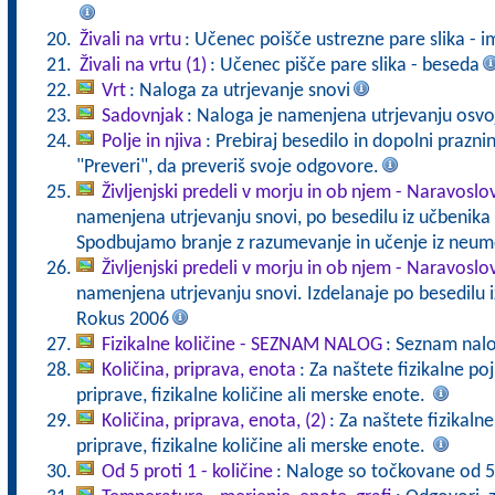
Živali na vrtu
: Učenec poišče ustrezne pare slika - 
Živali na vrtu (1)
: Učenec pišče pare slika - beseda
Vrt
: Naloga za utrjevanje snovi
Sadovnjak
: Naloga je namenjena utrjevanju osvo
Polje in njiva
: Prebiraj besedilo in dopolni prazni
"Preveri", da preveriš svoje odgovore.
Življenjski predeli v morju in ob njem - Naravoslo
namenjena utrjevanju snovi, po besedilu iz učbenika
Spodbujamo branje z razumevanje in učenje iz neum
Življenjski predeli v morju in ob njem - Naravoslo
namenjena utrjevanju snovi. Izdelanaje po besedilu 
Rokus 2006
Fizikalne količine - SEZNAM NALOG
: Seznam nal
Količina, priprava, enota
: Za naštete fizikalne p
priprave, fizikalne količine ali merske enote.
Količina, priprava, enota, (2)
: Za naštete fizikaln
priprave, fizikalne količine ali merske enote.
Od 5 proti 1 - količine
: Naloge so točkovane od 5