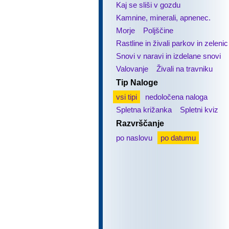
Kaj se sliši v gozdu
Kamnine, minerali, apnenec.
Morje
Poljščine
Rastline in živali parkov in zelenic
Snovi v naravi in izdelane snovi
Valovanje
Živali na travniku
Tip Naloge
vsi tipi
nedoločena naloga
Spletna križanka
Spletni kviz
Razvrščanje
po naslovu
po datumu