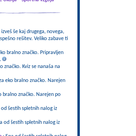
 izveš še kaj drugega, novega,
spešno rešitev. Veliko zabave ti
 eko bralno značko. Pripravljen
.
lno značko. Kviz se nanaša na
z za eko bralno značko. Narejen
eko bralno značko. Narejen po
 od šestih spletnih nalog iz
a od šestih spletnih nalog iz