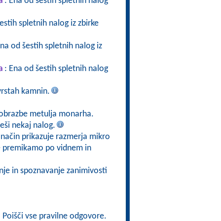
a
: Ena od šestih spletnih nalog
estih spletnih nalog iz zbirke
Ena od šestih spletnih nalog iz
a
: Ena od šestih spletnih nalog
vrstah kamnin.
eobrazbe metulja monarha.
eši nekaj nalog.
 način prikazuje razmerja mikro
e premikamo po vidnem in
nje in spoznavanje zanimivosti
: Poišči vse pravilne odgovore.