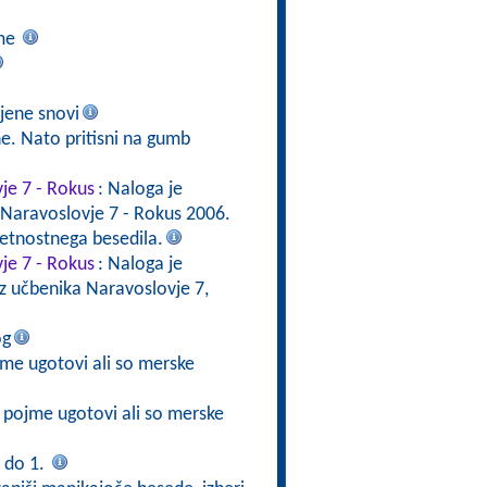
ime
jene snovi
ne. Nato pritisni na gumb
vje 7 - Rokus
: Naloga je
 Naravoslovje 7 - Rokus 2006.
etnostnega besedila.
vje 7 - Rokus
: Naloga je
iz učbenika Naravoslovje 7,
og
ojme ugotovi ali so merske
e pojme ugotovi ali so merske
 do 1.