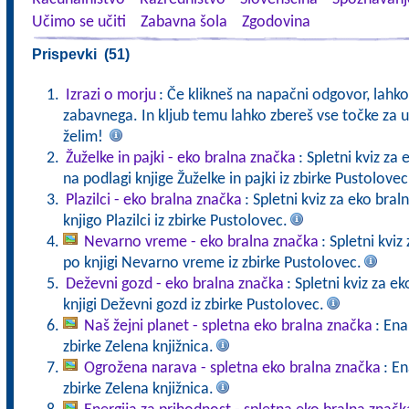
Učimo se učiti
Zabavna šola
Zgodovina
Prispevki (51)
Izrazi o morju
: Če klikneš na napačni odgovor, lahko
zabavnega. In kljub temu lahko zbereš vse točke za u
želim!
Žuželke in pajki - eko bralna značka
: Spletni kviz za
na podlagi knjige Žuželke in pajki iz zbirke Pustolovec
Plazilci - eko bralna značka
: Spletni kviz za eko bra
knjigo Plazilci iz zbirke Pustolovec.
Nevarno vreme - eko bralna značka
: Spletni kvi
po knjigi Nevarno vreme iz zbirke Pustolovec.
Deževni gozd - eko bralna značka
: Spletni kviz za 
knjigi Deževni gozd iz zbirke Pustolovec.
Naš žejni planet - spletna eko bralna značka
: Ena
zbirke Zelena knjižnica.
Ogrožena narava - spletna eko bralna značka
: En
zbirke Zelena knjižnica.