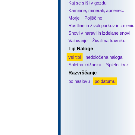
Kaj se sliši v gozdu
Kamnine, minerali, apnenec.
Morje
Poljščine
Rastline in živali parkov in zelenic
Snovi v naravi in izdelane snovi
Valovanje
Živali na travniku
Tip Naloge
vsi tipi
nedoločena naloga
Spletna križanka
Spletni kviz
Razvrščanje
po naslovu
po datumu