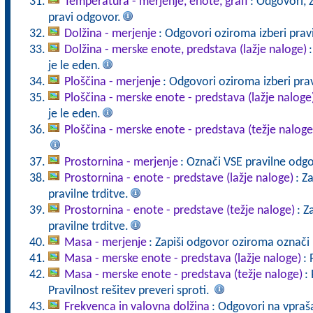
Temperatura - merjenje, enote, grafi
: Odgovori, 
pravi odgovor.
Dolžina - merjenje
: Odgovori oziroma izberi prav
Dolžina - merske enote, predstava (lažje naloge)
je le eden.
Ploščina - merjenje
: Odgovori oziroma izberi prav
Ploščina - merske enote - predstava (lažje naloge
je le eden.
Ploščina - merske enote - predstava (težje naloge
Prostornina - merjenje
: Označi VSE pravilne odg
Prostornina - enote - predstave (lažje naloge)
: Z
pravilne trditve.
Prostornina - enote - predstave (težje naloge)
: Z
pravilne trditve.
Masa - merjenje
: Zapiši odgovor oziroma označi p
Masa - merske enote - predstava (lažje naloge)
: 
Masa - merske enote - predstava (težje naloge)
:
Pravilnost rešitev preveri sproti.
Frekvenca in valovna dolžina
: Odgovori na vpraš