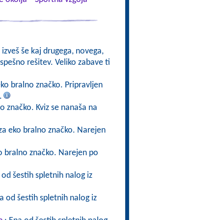
 izveš še kaj drugega, novega,
spešno rešitev. Veliko zabave ti
 eko bralno značko. Pripravljen
.
lno značko. Kviz se nanaša na
z za eko bralno značko. Narejen
eko bralno značko. Narejen po
 od šestih spletnih nalog iz
a od šestih spletnih nalog iz