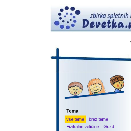
Tema
vse teme
brez teme
Fizikalne veličine
Gozd