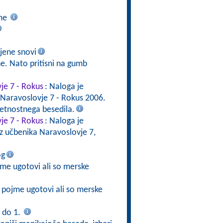
ime
jene snovi
ne. Nato pritisni na gumb
vje 7 - Rokus
: Naloga je
 Naravoslovje 7 - Rokus 2006.
etnostnega besedila.
vje 7 - Rokus
: Naloga je
iz učbenika Naravoslovje 7,
og
ojme ugotovi ali so merske
e pojme ugotovi ali so merske
 do 1.