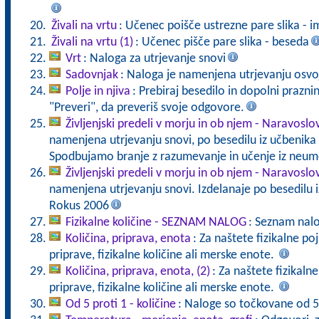
Živali na vrtu
: Učenec poišče ustrezne pare slika - 
Živali na vrtu (1)
: Učenec pišče pare slika - beseda
Vrt
: Naloga za utrjevanje snovi
Sadovnjak
: Naloga je namenjena utrjevanju osvo
Polje in njiva
: Prebiraj besedilo in dopolni prazni
"Preveri", da preveriš svoje odgovore.
Življenjski predeli v morju in ob njem - Naravoslo
namenjena utrjevanju snovi, po besedilu iz učbenika
Spodbujamo branje z razumevanje in učenje iz neum
Življenjski predeli v morju in ob njem - Naravoslo
namenjena utrjevanju snovi. Izdelanaje po besedilu 
Rokus 2006
Fizikalne količine - SEZNAM NALOG
: Seznam nal
Količina, priprava, enota
: Za naštete fizikalne p
priprave, fizikalne količine ali merske enote.
Količina, priprava, enota, (2)
: Za naštete fizikaln
priprave, fizikalne količine ali merske enote.
Od 5 proti 1 - količine
: Naloge so točkovane od 5