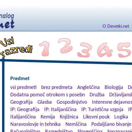
O Devetki.net
Predmet
vsi predmeti
brez predmeta
Angleščina
Biologija
D
Dodatna pomoč otrokom s posebn
Družba
Državljans
Geografija
Glasba
Gospodinjstvo
Interesne dejavnos
IP: Geografija
IP: Italijanščina
IP: Turistična vzgoja
IP
Italijanščina
Kemija
Knjižnica
Likovni pouk
Logika
Naravoslovje in tehnika
Nemščina
Podaljšano bivanje
Računalništvo
Razredništvo
Slovenščina
Spoznavanj