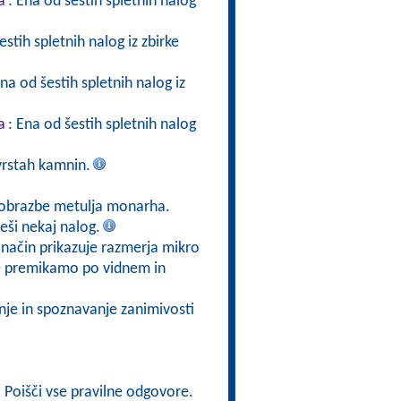
a
: Ena od šestih spletnih nalog
estih spletnih nalog iz zbirke
Ena od šestih spletnih nalog iz
a
: Ena od šestih spletnih nalog
vrstah kamnin.
eobrazbe metulja monarha.
eši nekaj nalog.
 način prikazuje razmerja mikro
e premikamo po vidnem in
nje in spoznavanje zanimivosti
: Poišči vse pravilne odgovore.