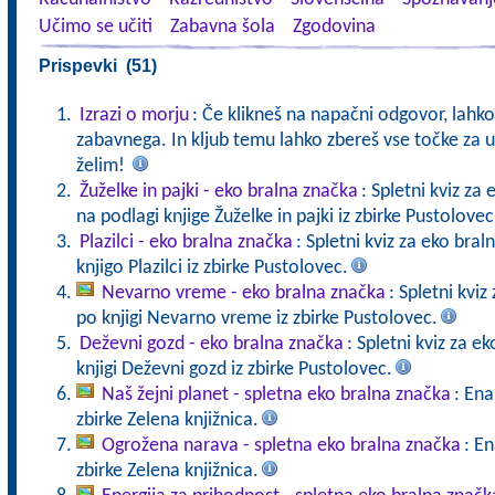
Učimo se učiti
Zabavna šola
Zgodovina
Prispevki (51)
Izrazi o morju
: Če klikneš na napačni odgovor, lahko
zabavnega. In kljub temu lahko zbereš vse točke za u
želim!
Žuželke in pajki - eko bralna značka
: Spletni kviz za
na podlagi knjige Žuželke in pajki iz zbirke Pustolovec
Plazilci - eko bralna značka
: Spletni kviz za eko bra
knjigo Plazilci iz zbirke Pustolovec.
Nevarno vreme - eko bralna značka
: Spletni kvi
po knjigi Nevarno vreme iz zbirke Pustolovec.
Deževni gozd - eko bralna značka
: Spletni kviz za 
knjigi Deževni gozd iz zbirke Pustolovec.
Naš žejni planet - spletna eko bralna značka
: Ena
zbirke Zelena knjižnica.
Ogrožena narava - spletna eko bralna značka
: En
zbirke Zelena knjižnica.