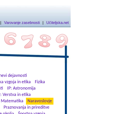
|
Varovanje zasebnosti
|
Učiteljska.net
nevi dejavnosti
ka vzgoja in etika
Fizika
ti
IP: Astronomija
: Verstva in etika
Matematika
Naravoslovje
Praznovanja in prireditve
e okolja
Športna vzgoja