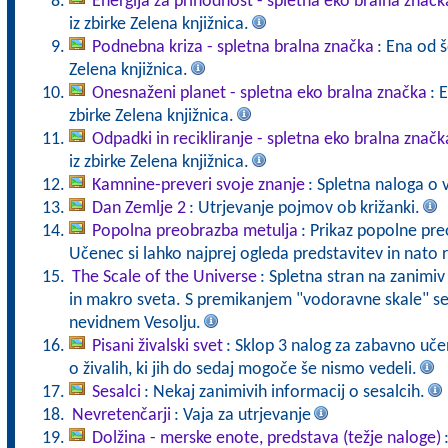
Energija za prihodnost - spletna eko bralna značk
iz zbirke Zelena knjižnica.
Podnebna kriza - spletna bralna značka
: Ena od š
Zelena knjižnica.
Onesnaženi planet - spletna eko bralna značka
: 
zbirke Zelena knjižnica.
Odpadki in recikliranje - spletna eko bralna značk
iz zbirke Zelena knjižnica.
Kamnine-preveri svoje znanje
: Spletna naloga o 
Dan Zemlje 2
: Utrjevanje pojmov ob križanki.
Popolna preobrazba metulja
: Prikaz popolne pr
Učenec si lahko najprej ogleda predstavitev in nato r
The Scale of the Universe
: Spletna stran na zanimiv
in makro sveta. S premikanjem "vodoravne skale" s
nevidnem Vesolju.
Pisani živalski svet
: Sklop 3 nalog za zabavno uče
o živalih, ki jih do sedaj mogoče še nismo vedeli.
Sesalci
: Nekaj zanimivih informacij o sesalcih.
Nevretenčarji
: Vaja za utrjevanje
Dolžina - merske enote, predstava (težje naloge)