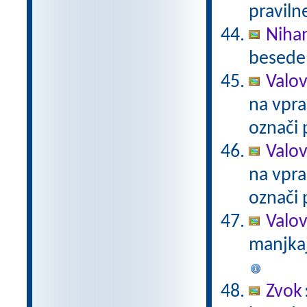
praviln
Niha
besede 
Valov
na vpra
označi 
Valov
na vpra
označi 
Valo
manjkaj
Zvok