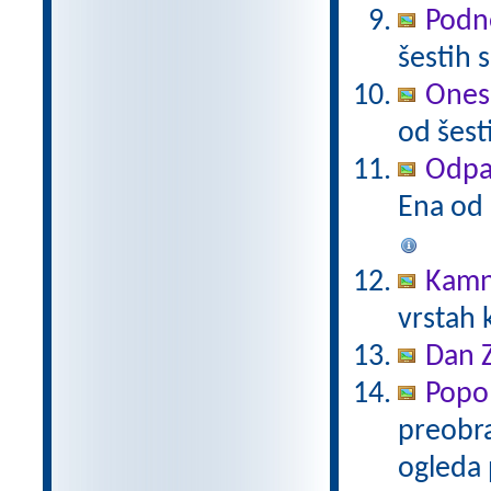
Podne
šestih 
Onesn
od šest
Odpad
Ena od 
Kamn
vrstah 
Dan 
Popo
preobra
ogleda 