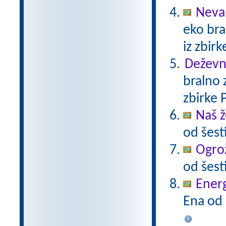
Neva
eko bra
iz zbir
Deževni
bralno 
zbirke 
Naš ž
od šest
Ogrož
od šest
Energ
Ena od 