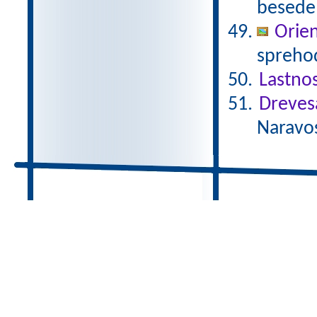
besede 
Orien
sprehod
Lastnos
Dreves
Naravos