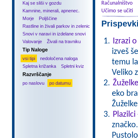
Kaj se sliši v gozdu
Računalništvo
Kamnine, minerali, apnenec.
Učimo se učiti
Morje
Poljščine
Prispevk
Rastline in živali parkov in zelenic
Snovi v naravi in izdelane snovi
Izrazi 
Valovanje
Živali na travniku
Tip Naloge
izveš š
vsi tipi
nedoločena naloga
temu la
Spletna križanka
Spletni kviz
Veliko 
Razvrščanje
Žuželke
po naslovu
po datumu
eko bra
Žuželke
Plazilc
značko. 
Pustolo