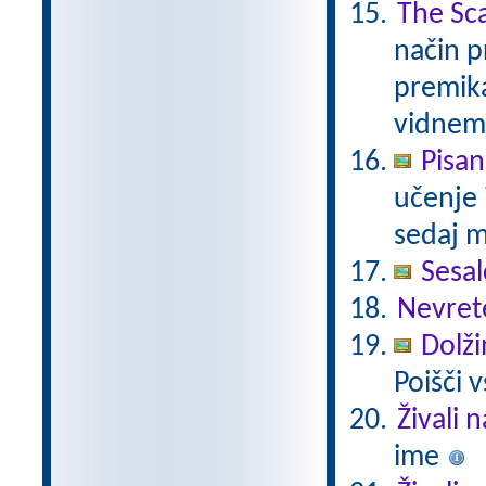
The Sca
način p
premik
vidnem
Pisan
učenje 
sedaj m
Sesal
Nevret
Dolži
Poišči 
Živali 
ime