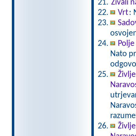
Živali n
Vrt
: 
Sado
osvojen
Polje
Nato pr
odgovo
Življ
Naravos
utrjeva
Naravos
razumev
Življ