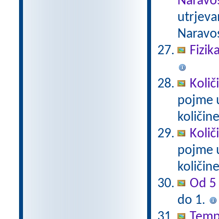
Naravos
utrjeva
Naravos
Fizik
Količ
pojme u
količin
Količ
pojme u
količin
Od 5 
do 1.
Tempe