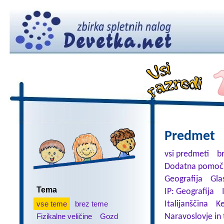
Predmet
vsi predmeti
b
Dodatna pomoč 
Geografija
Gla
Tema
IP: Geografija
vse teme
brez teme
Italijanščina
K
Fizikalne veličine
Gozd
Naravoslovje in 