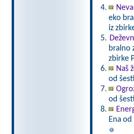
Neva
eko bra
iz zbir
Deževni
bralno 
zbirke 
Naš ž
od šest
Ogrož
od šest
Energ
Ena od 