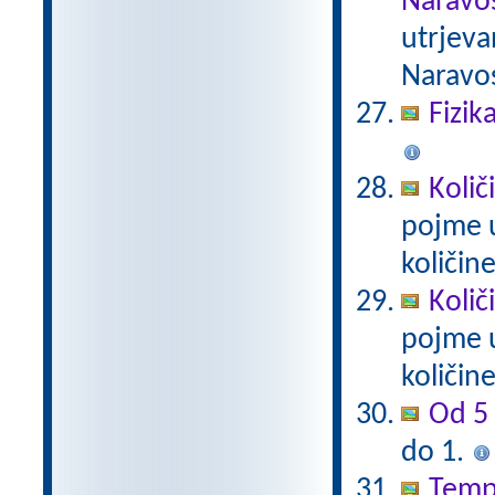
Naravos
utrjeva
Naravos
Fizik
Količ
pojme u
količin
Količ
pojme u
količin
Od 5 
do 1.
Tempe