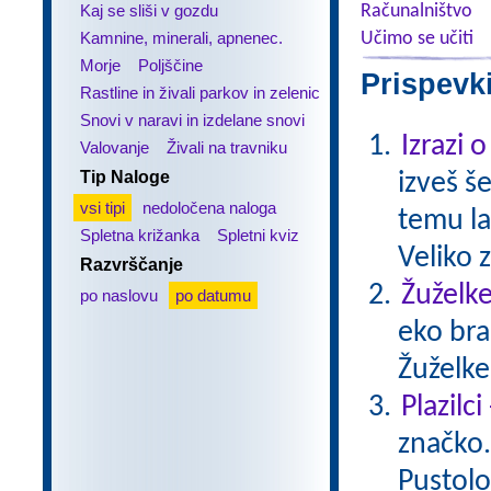
Kaj se sliši v gozdu
Računalništvo
Kamnine, minerali, apnenec.
Učimo se učiti
Morje
Poljščine
Prispevk
Rastline in živali parkov in zelenic
Snovi v naravi in izdelane snovi
Izrazi 
Valovanje
Živali na travniku
Tip Naloge
izveš š
vsi tipi
nedoločena naloga
temu la
Spletna križanka
Spletni kviz
Veliko 
Razvrščanje
Žuželke
po naslovu
po datumu
eko bra
Žuželke
Plazilc
značko. 
Pustolo