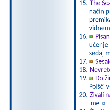
The Sca
način p
premik
vidnem
Pisan
učenje 
sedaj m
Sesal
Nevret
Dolži
Poišči 
Živali 
ime