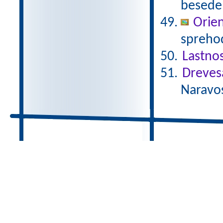
besede 
Orien
sprehod
Lastnos
Dreves
Naravos