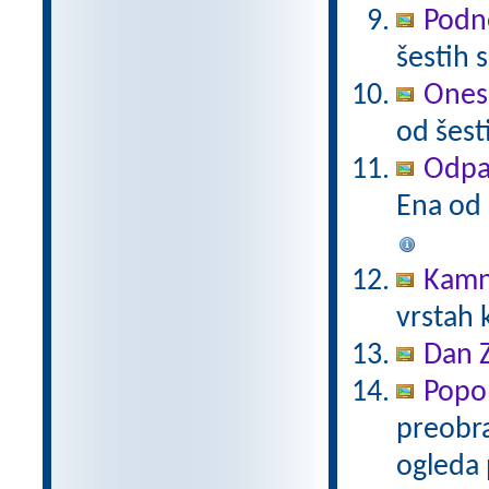
Podne
šestih 
Onesn
od šest
Odpad
Ena od 
Kamn
vrstah 
Dan 
Popo
preobra
ogleda 