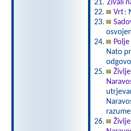
Živali n
Vrt
: 
Sado
osvojen
Polje
Nato pr
odgovo
Življ
Naravos
utrjeva
Naravos
razumev
Življ