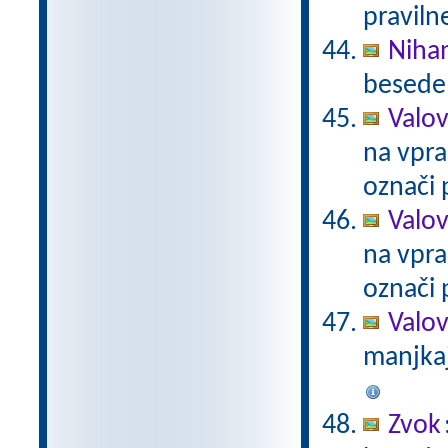
praviln
Niha
besede 
Valov
na vpra
označi 
Valov
na vpra
označi 
Valo
manjkaj
Zvok