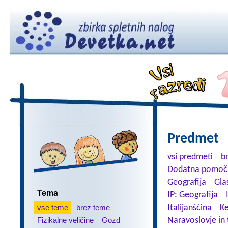
Predmet
vsi predmeti
b
Dodatna pomoč 
Geografija
Gla
Tema
IP: Geografija
vse teme
brez teme
Italijanščina
K
Fizikalne veličine
Gozd
Naravoslovje in 