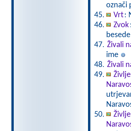
označi 
Vrt
: 
Zvok
besede 
Živali 
ime
Živali n
Življ
Naravos
utrjeva
Naravos
Življ
Naravos