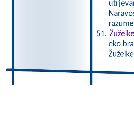
utrjeva
Naravos
razumev
Žuželke
eko bra
Žuželke