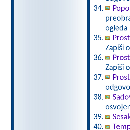
Popo
preobra
ogleda 
Prost
Zapiši 
Prost
Zapiši 
Prost
odgovo
Sado
osvojen
Sesal
Tempe