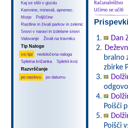
Kaj se sliši v gozdu
Računalništvo
Kamnine, minerali, apnenec.
Učimo se učiti
Morje
Poljščine
Prispevk
Rastline in živali parkov in zelenic
Snovi v naravi in izdelane snovi
Dan 
Valovanje
Živali na travniku
Tip Naloge
Deževni
vsi tipi
nedoločena naloga
bralno 
Spletna križanka
Spletni kviz
zbirke 
Razvrščanje
Dolži
po naslovu
po datumu
odgovo
Dolži
Poišči 
Dolži
Poišči 