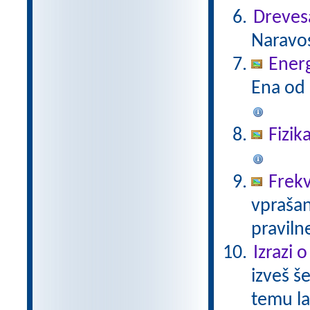
Dreves
Naravos
Energ
Ena od 
Fizik
Frekv
vprašan
praviln
Izrazi 
izveš š
temu la