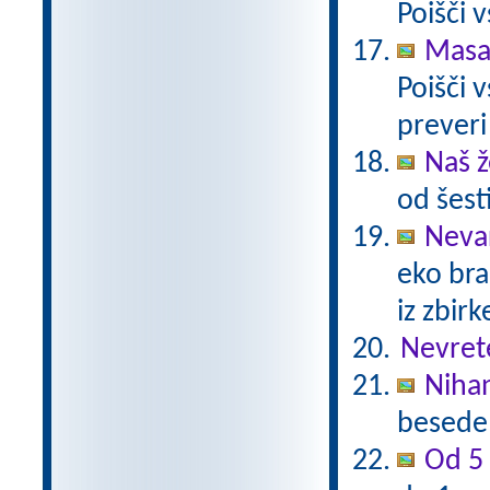
Poišči 
Masa 
Poišči 
preveri
Naš ž
od šest
Neva
eko bra
iz zbir
Nevret
Niha
besede 
Od 5 