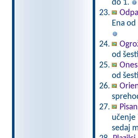
do 1.
Odpad
Ena od 
Ogrož
od šest
Onesn
od šest
Orien
sprehod
Pisan
učenje 
sedaj m