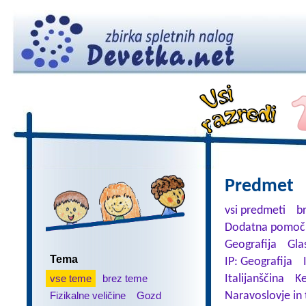
Predmet
vsi predmeti
b
Dodatna pomoč 
Geografija
Gla
Tema
IP: Geografija
vse teme
brez teme
Italijanščina
K
Fizikalne veličine
Gozd
Naravoslovje in 