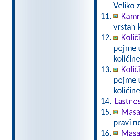
Veliko 
Kamn
vrstah 
Količ
pojme u
količin
Količ
pojme u
količin
Lastnos
Masa
pravilne
Masa 