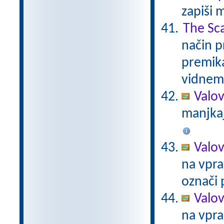
zapiši 
The Sca
način p
premik
vidnem
Valo
manjkaj
Valov
na vpra
označi 
Valov
na vpra