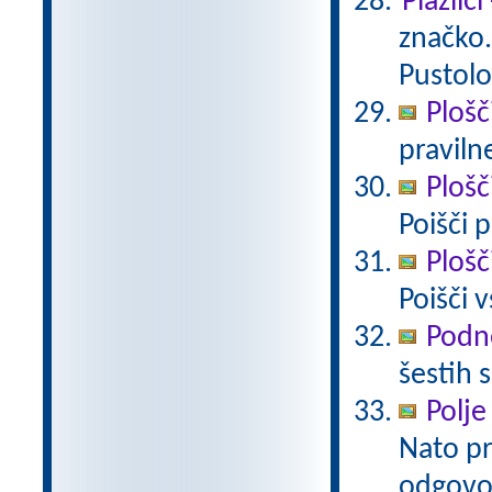
Plazilc
značko. 
Pustolo
Plošč
pravilne
Plošč
Poišči 
Plošč
Poišči 
Podne
šestih 
Polje
Nato pr
odgovo