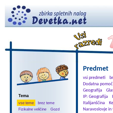
Predmet
vsi predmeti
b
Dodatna pomoč 
Geografija
Gla
Tema
IP: Geografija
vse teme
brez teme
Italijanščina
K
Fizikalne veličine
Gozd
Naravoslovje in 