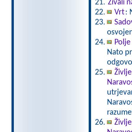
Živali n
Vrt
: 
Sado
osvojen
Polje
Nato pr
odgovo
Življ
Naravos
utrjeva
Naravos
razumev
Življ