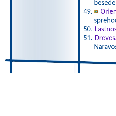
besede 
Orien
sprehod
Lastnos
Dreves
Naravos