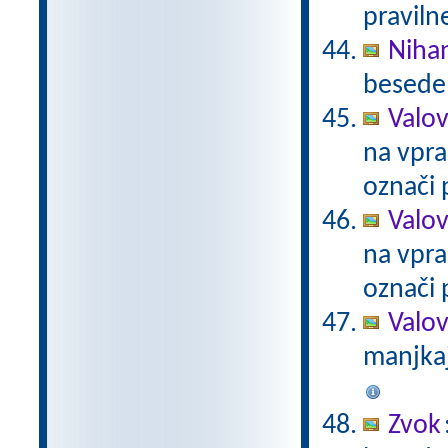
praviln
Niha
besede 
Valov
na vpra
označi 
Valov
na vpra
označi 
Valo
manjkaj
Zvok