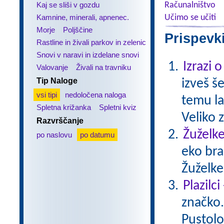
Kaj se sliši v gozdu
Računalništvo
Kamnine, minerali, apnenec.
Učimo se učiti
Morje
Poljščine
Prispevk
Rastline in živali parkov in zelenic
Snovi v naravi in izdelane snovi
Izrazi 
Valovanje
Živali na travniku
Tip Naloge
izveš š
vsi tipi
nedoločena naloga
temu la
Spletna križanka
Spletni kviz
Veliko 
Razvrščanje
Žuželke
po naslovu
po datumu
eko bra
Žuželke
Plazilc
značko. 
Pustolo