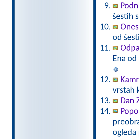
Podne
šestih 
Onesn
od šest
Odpad
Ena od 
Kamn
vrstah 
Dan 
Popo
preobra
ogleda 