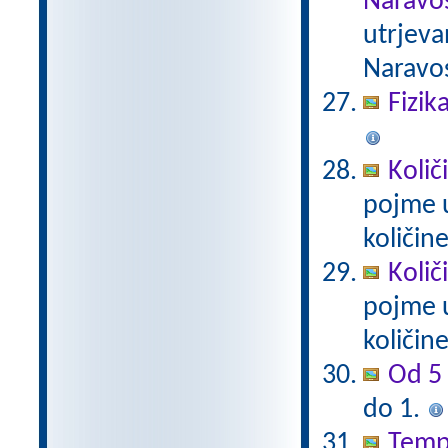
Naravos
utrjeva
Naravos
Fizik
Količ
pojme u
količin
Količ
pojme u
količin
Od 5 
do 1.
Tempe