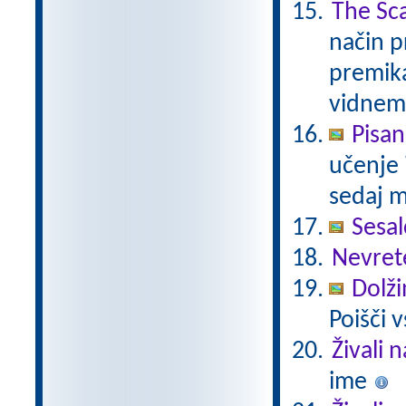
The Sca
način p
premik
vidnem
Pisan
učenje 
sedaj m
Sesal
Nevret
Dolži
Poišči 
Živali 
ime