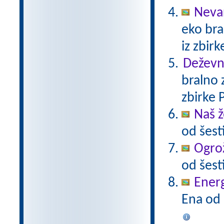
Neva
eko bra
iz zbir
Deževni
bralno 
zbirke 
Naš ž
od šest
Ogrož
od šest
Energ
Ena od 