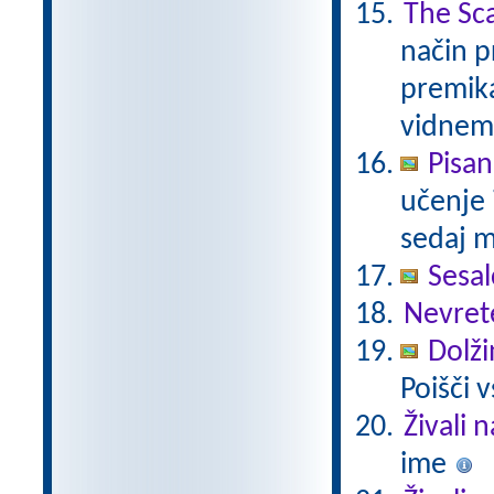
The Sca
način p
premik
vidnem
Pisan
učenje 
sedaj m
Sesal
Nevret
Dolži
Poišči 
Živali 
ime