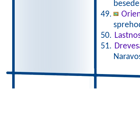
besede 
Orien
sprehod
Lastnos
Dreves
Naravos