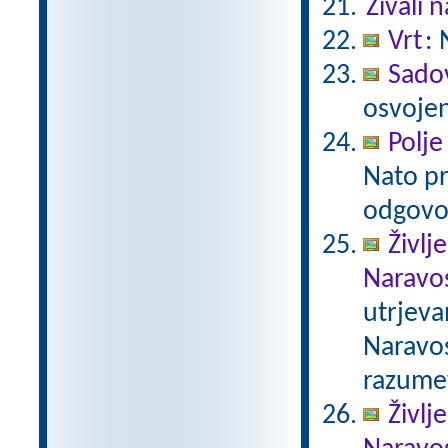
Živali n
Vrt
: 
Sado
osvojen
Polje
Nato pr
odgovo
Življ
Naravos
utrjeva
Naravos
razumev
Življ