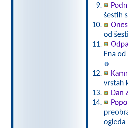
Podne
šestih 
Onesn
od šest
Odpad
Ena od 
Kamn
vrstah 
Dan 
Popo
preobra
ogleda 