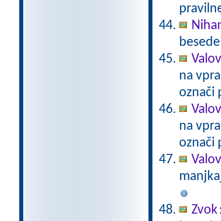
praviln
Niha
besede 
Valov
na vpra
označi 
Valov
na vpra
označi 
Valo
manjkaj
Zvok