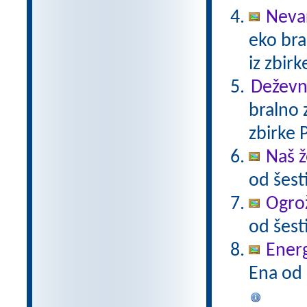
Neva
eko bra
iz zbir
Deževni
bralno 
zbirke 
Naš ž
od šest
Ogrož
od šest
Energ
Ena od 