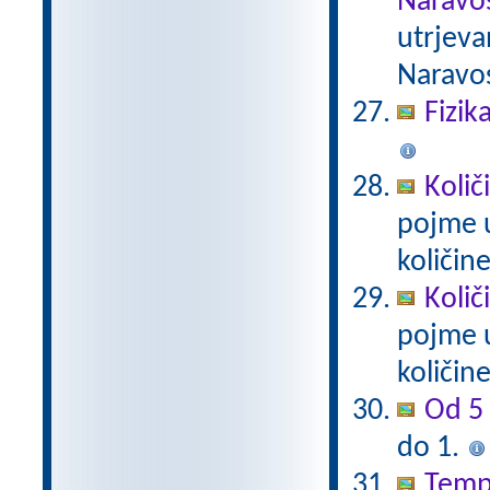
Naravos
utrjeva
Naravos
Fizik
Količ
pojme u
količin
Količ
pojme u
količin
Od 5 
do 1.
Tempe