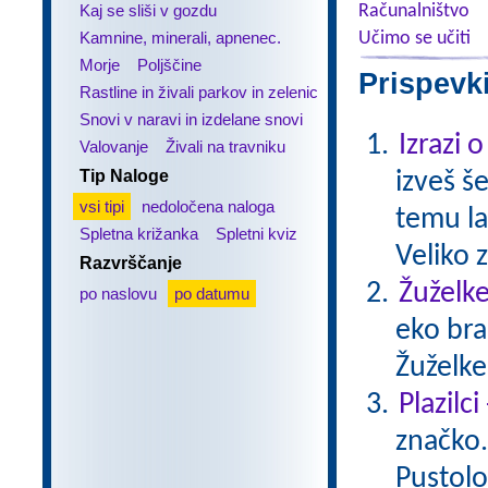
Kaj se sliši v gozdu
Računalništvo
Kamnine, minerali, apnenec.
Učimo se učiti
Morje
Poljščine
Prispevk
Rastline in živali parkov in zelenic
Snovi v naravi in izdelane snovi
Izrazi 
Valovanje
Živali na travniku
Tip Naloge
izveš š
vsi tipi
nedoločena naloga
temu la
Spletna križanka
Spletni kviz
Veliko 
Razvrščanje
Žuželke
po naslovu
po datumu
eko bra
Žuželke
Plazilc
značko. 
Pustolo