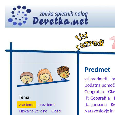
Predmet
vsi predmeti
b
Dodatna pomoč 
Geografija
Gla
Tema
IP: Geografija
vse teme
brez teme
Italijanščina
K
Fizikalne veličine
Gozd
Naravoslovje in 