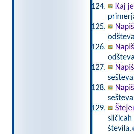
Kaj je
primerja
Napiš
odšteva
Napiš
odšteva
Napiš
sešteva
Napiš
sešteva
Šteje
sličica
števila.