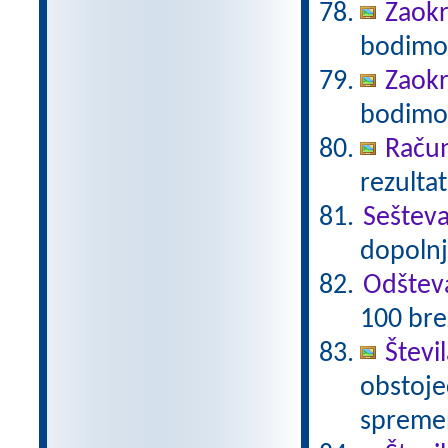
Zaokr
bodimo 
Zaokr
bodimo 
Račun
rezultat
Seštev
dopolnj
Odštev
100 bre
Števi
obstoječ
spremen