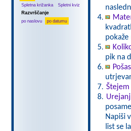
Spletna križanka
Spletni kviz
nasledn
Razvrščanje
Matem
po naslovu
po datumu
kvadratk
pokaže 
Kolik
pik na 
Pošas
utrjeva
Štejem
Urejanj
posamez
Napiši 
list se 