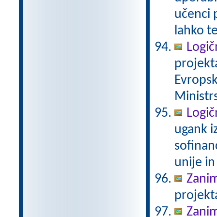
učenci 
lahko t
Logič
projekt
Evropsk
Ministrs
Logič
ugank i
sofinan
unije in
Zanim
projekt
Zanim