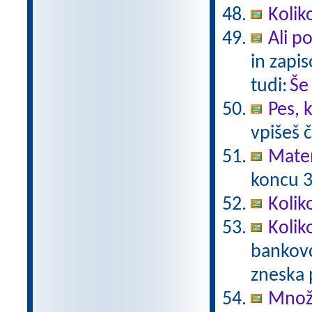
Kolik
Ali p
in zapis
tudi:
Še
Pes, 
vpišeš 
Mate
koncu 3.
Kolik
Kolik
bankovc
zneska 
Množe