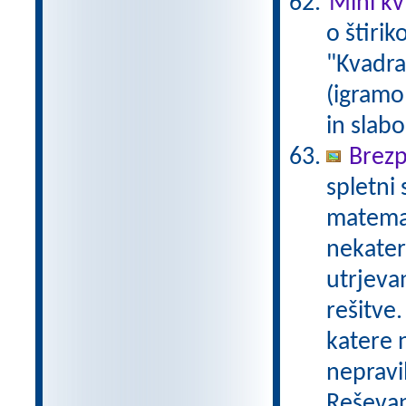
Mini kvi
o štirik
"Kvadrat
(igramo 
in slabo
Brezp
spletni
matemat
nekater
utrjeva
rešitve.
katere n
nepravil
Reševan