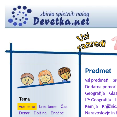
Predmet
vsi predmeti
br
Dodatna pomoč 
Geografija
Gla
Tema
IP: Geografija
I
vse teme
brez teme
Čas
Kemija
Knjižnic
Denar
Dolžina
Enačbe
Naravoslovje in 