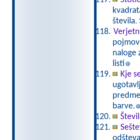
Stoti
kvadrat
števila.
Verjetn
pojmov 
naloge z
listi
Kje s
ugotavl
predmet
barve.
Števi
Sešte
odšteva