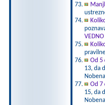
Manj
ustrezn
Kolik
poznava
VEDNO 
Kolik
praviln
Od 5 
13, da d
Nobena 
Od 7 
15, da d
Nobena 