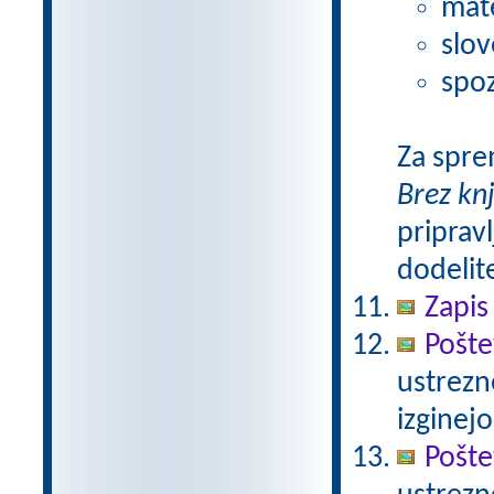
mat
slov
spoz
Za spre
Brez kn
pripravl
dodelit
Zapis
Pošte
ustrezn
izginejo
Pošte