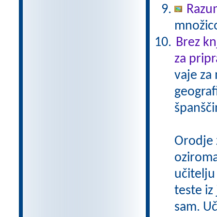
Razu
množico
Brez kn
za pripr
vaje za
geograf
španšči
Orodje 
oziroma
učitelju
teste iz
sam. Uči