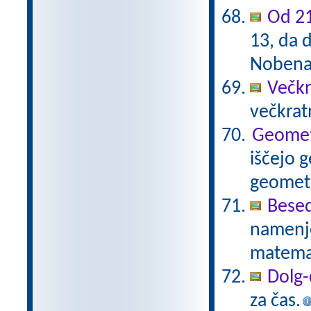
Od 21
13, da d
Nobena 
Večkr
večkratn
Geometr
iščejo 
geometr
Besed
namenje
matema
Dolg-
za čas.