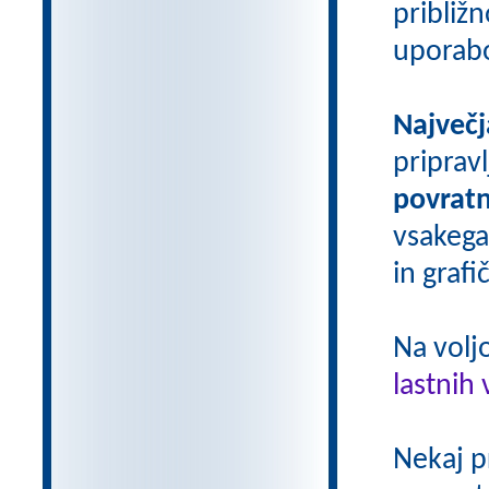
približn
uporab
Največj
priprav
povratn
vsakega
in grafi
Na volj
lastnih 
Nekaj p