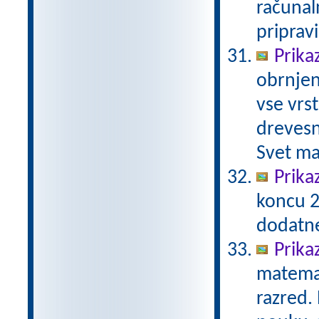
računal
priprav
Prika
obrnjen
vse vrs
drevesn
Svet ma
Prika
koncu 2
dodatn
Prika
matemat
razred.