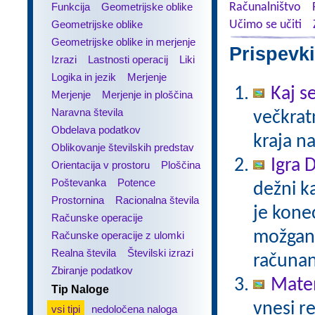
Funkcija
Geometrijske oblike
Računalništvo
Geometrijske oblike
Učimo se učiti
Geometrijske oblike in merjenje
Prispevki
Izrazi
Lastnosti operacij
Liki
Logika in jezik
Merjenje
Kaj se
Merjenje
Merjenje in ploščina
Naravna števila
večkratn
Obdelava podatkov
kraja n
Oblikovanje številskih predstav
Igra 
Orientacija v prostoru
Ploščina
Poštevanka
Potence
dežni k
Prostornina
Racionalna števila
je kone
Računske operacije
možgans
Računske operacije z ulomki
Realna števila
Številski izrazi
računan
Zbiranje podatkov
Matem
Tip Naloge
vnesi re
vsi tipi
nedoločena naloga