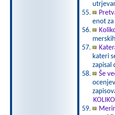
utrjeva
Pretv
enot za
Kolik
merskih
Kater
kateri 
zapisal 
Še ve
ocenjev
zapisova
KOLIKO
Merim