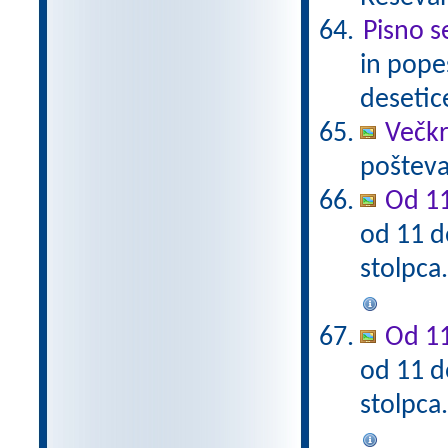
Pisno s
in pope
desetic
Večkra
pošteva
Od 11
od 11 d
stolpca
Od 11
od 11 d
stolpca