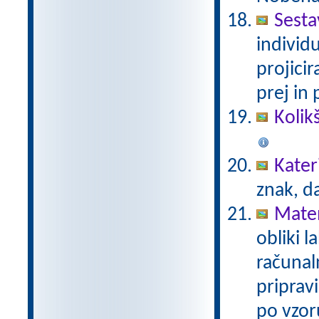
Sesta
individ
projici
prej in 
Kolik
Kater
znak, d
Mate
obliki l
računal
priprav
po vzor