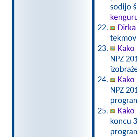
sodijo š
kengur
Dirka
tekmova
Kako 
NPZ 201
izobraž
Kako 
NPZ 201
program
Kako 
koncu 3
program