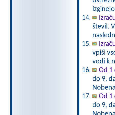
ustrezn
izginejo
Izrač
števil. 
naslednj
Izrač
vpiši vs
vodi k n
Od 1 
do 9, da
Nobena 
Od 1 
do 9, da
Nobena 