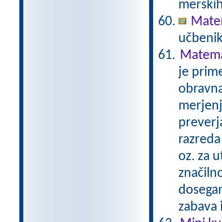
merskih
Matem
učbenik
Matemat
je prime
obravna
merjenj
preverj
razreda 
oz. za u
značilno
dosegan
zabava 