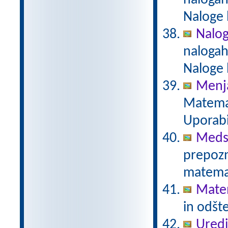
nalogah
Naloge 
Naloge
nalogah
Naloge 
Menja
Matemat
Uporabi
Meds
prepozn
matemat
Mate
in odšt
Uredi