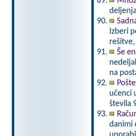
Množi
deljenja
Sadn
Izberi 
rešitve,
Še en
nedelja
na post
Pošte
učenci 
števila 
Račun
danimi 
uporabi