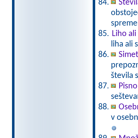
Števi
obstoje
spremen
Liho al
liha ali
Simet
prepozn
števila 
Pisno
sešteva
Osebn
v osebno