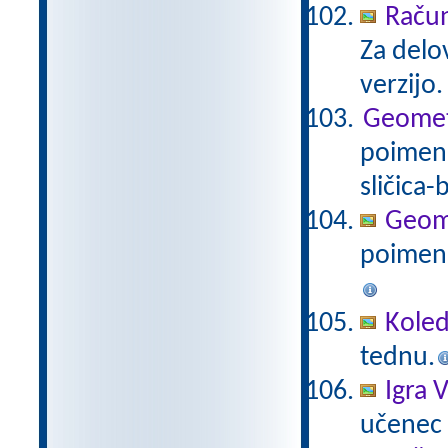
Račun
Za delo
verzijo
Geometri
poimenu
sličica-
Geomet
poimenu
Koled
tednu.
Igra V
učenec i