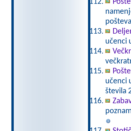
Pošte
namenje
poštevan
Delje
učenci u
Večkr
večkratn
Pošte
učenci 
števila 2
Zabav
poznamo