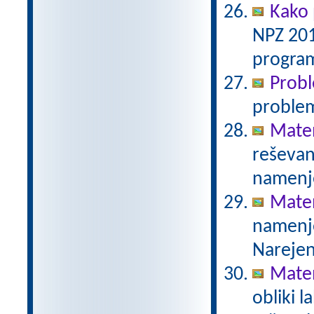
Kako 
NPZ 201
program
Prob
proble
Mate
reševanj
namenje
Mate
namenje
Narejen
Mate
obliki l