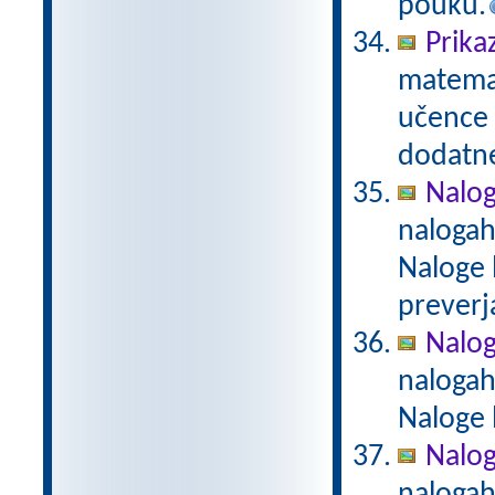
pouku.
Prika
matemat
učence 
dodatn
Nalog
nalogah
Naloge 
preverj
Nalog
nalogah
Naloge 
Naloge