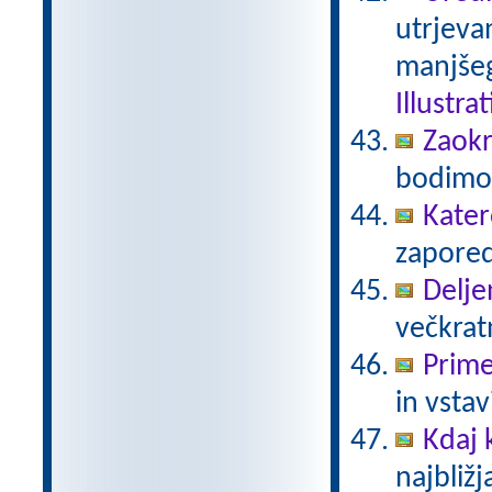
utrjeva
manjšeg
Illustra
Zaokr
bodimo 
Kater
zaporedj
Delje
večkratn
Prime
in vstav
Kdaj
najbližj