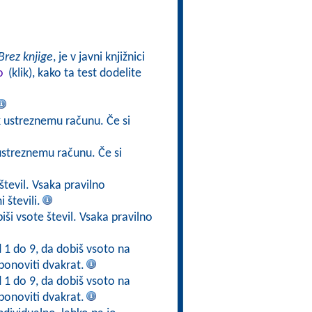
Brez knjige
, je v javni knjižnici
o
(klik), kako ta test dodelite
 ustreznemu računu. Če si
 ustreznemu računu. Če si
števil. Vsaka pravilno
 števili.
iši vsote števil. Vsaka pravilno
d 1 do 9, da dobiš vsoto na
ponoviti dvakrat.
d 1 do 9, da dobiš vsoto na
ponoviti dvakrat.