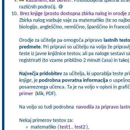
Razumem, kar berem
: Posodobljena spletna stran
različnih področij.
Brez knjige (prosto dostopna zbirka nalog in orodje z
Zbirka nalog vsebuje vaje za matematiko (te so najbol
biologijo, angleščino, nemščino, španščino in francoš
Orodje za učitelje pa omogoča pripravo
lastnih test
predmete
. Pri pripravi so učitelju na voljo že pripra
teste iz javne knjižnice testov, ali pa naloge sestavi 
registrirati (to vzame približno 2 minuti časa) in tak
Največja pridobitev
za učitelja, ki uporablja teste p
knjige
, je
podrobna povratna informacija
o uspešnos
posameznega učenca. Ta je na voljo v opisni in grafičn
primer
(klik, PDF).
Na voljo so tudi podrobna
navodila za pripravo lastn
Nekaj primerov testov za:
matematiko (
test1
,
test2
),