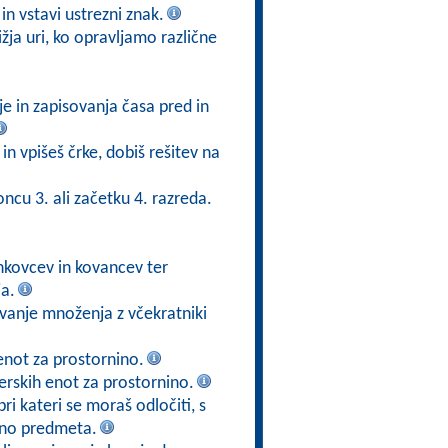
in vstavi ustrezni znak.
ižja uri, ko opravljamo različne
e in zapisovanja časa pred in
in vpišeš črke, dobiš rešitev na
oncu 3. ali začetku 4. razreda.
nkovcev in kovancev ter
a.
evanje množenja z včekratniki
enot za prostornino.
merskih enot za prostornino.
ri kateri se moraš odločiti, s
rino predmeta.