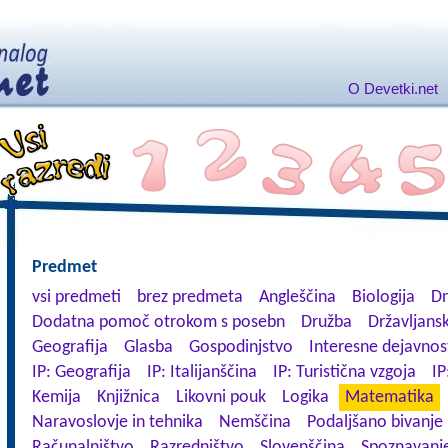
O Devetki.net
Predmet
vsi predmeti
brez predmeta
Angleščina
Biologija
Dn
Dodatna pomoč otrokom s posebn
Družba
Državljansk
Geografija
Glasba
Gospodinjstvo
Interesne dejavnos
IP: Geografija
IP: Italijanščina
IP: Turistična vzgoja
IP
Kemija
Knjižnica
Likovni pouk
Logika
Matematika
Naravoslovje in tehnika
Nemščina
Podaljšano bivanje
Računalništvo
Razredništvo
Slovenščina
Spoznavanje