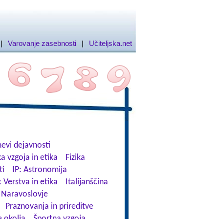
|
Varovanje zasebnosti
|
Učiteljska.net
evi dejavnosti
a vzgoja in etika
Fizika
ti
IP: Astronomija
: Verstva in etika
Italijanščina
Naravoslovje
Praznovanja in prireditve
 okolja
Športna vzgoja