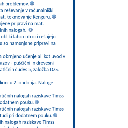
nih problemov.
 za reševanje v računalniški
mat. tekmovanje Kenguru.
jene pripravi na mat.
lnih nalogah.
obliki lahko otroci rešujejo
ge so namenjene pripravi na
a obrnjeno učenje ali kot uvod v
zov - puščični in drevesni
atičnih čudes 5, založba DZS.
 koncu 2. obdobja. Naloge
tičnih nalogah raziskave Timss
i dodatnem pouku.
tičnih nalogah raziskave Timss
tudi pri dodatnem pouku.
h nalogah raziskave Timss