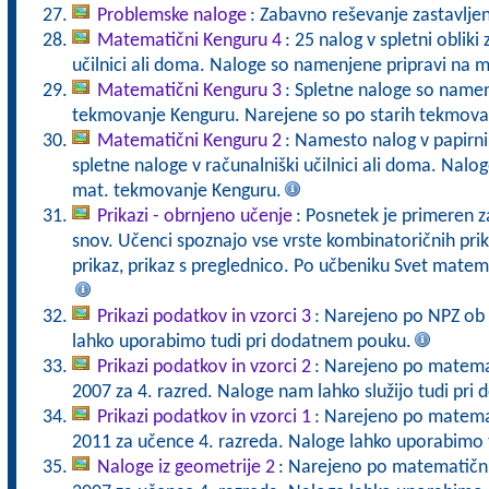
Problemske naloge
: Zabavno reševanje zastavlje
Matematični Kenguru 4
: 25 nalog v spletni obliki
učilnici ali doma. Naloge so namenjene pripravi na 
Matematični Kenguru 3
: Spletne naloge so namen
tekmovanje Kenguru. Narejene so po starih tekmova
Matematični Kenguru 2
: Namesto nalog v papirni 
spletne naloge v računalniški učilnici ali doma. Nalo
mat. tekmovanje Kenguru.
Prikazi - obrnjeno učenje
: Posnetek je primeren z
snov. Učenci spoznajo vse vrste kombinatoričnih prika
prikaz, prikaz s preglednico. Po učbeniku Svet matem
Prikazi podatkov in vzorci 3
: Narejeno po NPZ ob
lahko uporabimo tudi pri dodatnem pouku.
Prikazi podatkov in vzorci 2
: Narejeno po matema
2007 za 4. razred. Naloge nam lahko služijo tudi pr
Prikazi podatkov in vzorci 1
: Narejeno po matema
2011 za učence 4. razreda. Naloge lahko uporabimo 
Naloge iz geometrije 2
: Narejeno po matematični