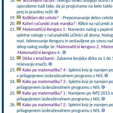
Sestavljeni računi
: Nalogo lahko rešujejo učenci i
uporabimo tudi tako, da jo projiciramo na belo tablo
prej in pravilno rešil.
Kolikšen del celote?
: Prepoznavanje delov celote
Kateri računski znak manjka?
: Klikni na računski 
Matematični Kenguru 1
: Namesto nalog v papirni 
spletne naloge v računalniški učilnici ali doma. Nalo
mat. tekmovanje Kenguru in sestavljene po vzoru nalo
sklop nalog sodijo še:
Matematični kenguru 2
,
Matem
Matematični kenguru 4
.
Dirka z enačbami
: Zabavna konjska dirka za 1 do 
reševanju enačb.
Kako pa matematika? 4
: Spletni kviz je narejen
v prilagojenem izobraževalnem programu z NIS.
Kako pa matematika? 3
: Spletni kviz je narejen 
prilagojenem izobraževalnem programu z NIS.
Kako pa matematika? 1
: Narejeno po NPZ 2013 o
prilagojenem izobraževalnem programu z NIS.
Kako pa matematika? 2
: Spletni kviz je narejen 
prilagojenem izobraževalnem programu z NIS.