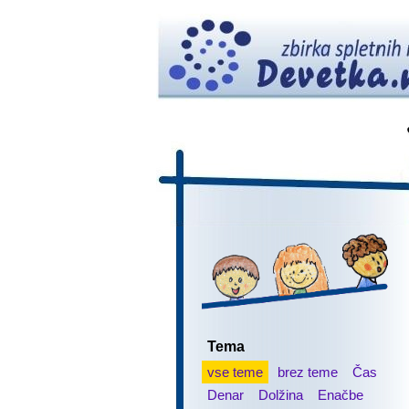
Tema
vse teme
brez teme
Čas
Denar
Dolžina
Enačbe