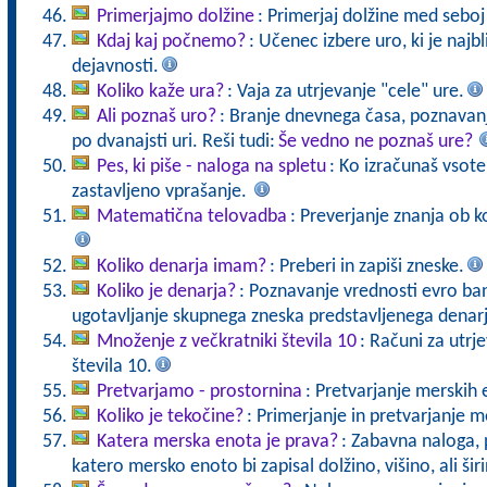
Primerjajmo dolžine
: Primerjaj dolžine med seboj 
Kdaj kaj počnemo?
: Učenec izbere uro, ki je najbl
dejavnosti.
Koliko kaže ura?
: Vaja za utrjevanje "cele" ure.
Ali poznaš uro?
: Branje dnevnega časa, poznavanj
po dvanajsti uri. Reši tudi:
Še vedno ne poznaš ure?
Pes, ki piše - naloga na spletu
: Ko izračunaš vsote 
zastavljeno vprašanje.
Matematična telovadba
: Preverjanje znanja ob k
Koliko denarja imam?
: Preberi in zapiši zneske.
Koliko je denarja?
: Poznavanje vrednosti evro ba
ugotavljanje skupnega zneska predstavljenega denarj
Množenje z večkratniki števila 10
: Računi za utrj
števila 10.
Pretvarjamo - prostornina
: Pretvarjanje merskih 
Koliko je tekočine?
: Primerjanje in pretvarjanje 
Katera merska enota je prava?
: Zabavna naloga, p
katero mersko enoto bi zapisal dolžino, višino, ali ši