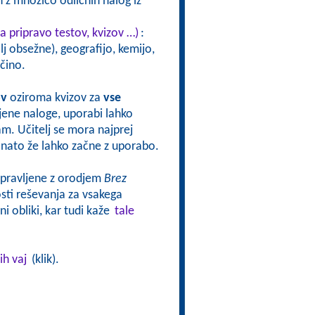
 z množico odličnih nalog iz
a pripravo testov, kvizov …)
:
j obsežne), geografijo, kemijo,
čino.
ov
oziroma kvizov za
vse
vljene naloge, uporabi lahko
sam. Učitelj se mora najprej
oj nato že lahko začne z uporabo.
ripravljene z orodjem
Brez
ti reševanja za vsakega
i obliki, kar tudi kaže
tale
ih vaj
(klik).