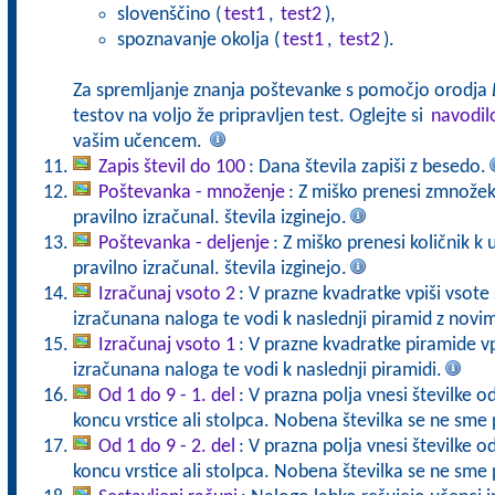
slovenščino (
test1
,
test2
),
spoznavanje okolja (
test1
,
test2
).
Za spremljanje znanja poštevanke s pomočjo orodja
testov na voljo že pripravljen test. Oglejte si
navodil
vašim učencem.
Zapis števil do 100
: Dana števila zapiši z besedo.
Poštevanka - množenje
: Z miško prenesi zmnožek
pravilno izračunal. števila izginejo.
Poštevanka - deljenje
: Z miško prenesi količnik k
pravilno izračunal. števila izginejo.
Izračunaj vsoto 2
: V prazne kvadratke vpiši vsote 
izračunana naloga te vodi k naslednji piramid z novimi
Izračunaj vsoto 1
: V prazne kvadratke piramide vp
izračunana naloga te vodi k naslednji piramidi.
Od 1 do 9 - 1. del
: V prazna polja vnesi številke o
koncu vrstice ali stolpca. Nobena številka se ne sme 
Od 1 do 9 - 2. del
: V prazna polja vnesi številke o
koncu vrstice ali stolpca. Nobena številka se ne sme 