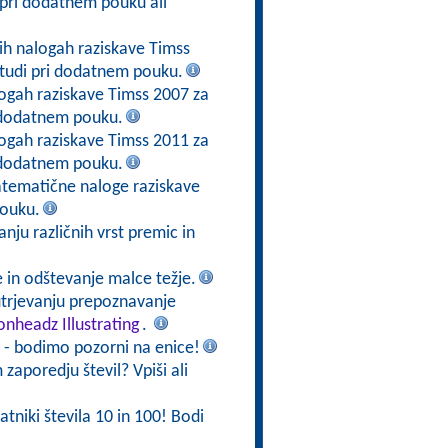
pri dodatnem pouku ali
h nalogah raziskave Timss
tudi pri dodatnem pouku.
ogah raziskave Timss 2007 za
i dodatnem pouku.
ogah raziskave Timss 2011 za
i dodatnem pouku.
Matematične naloge raziskave
pouku.
nju različnih vrst premic in
e in odštevanje malce težje.
trjevanju prepoznavanje
lonheadz Illustrating
.
 - bodimo pozorni na enice!
 zaporedju števil? Vpiši ali
ratniki števila 10 in 100! Bodi