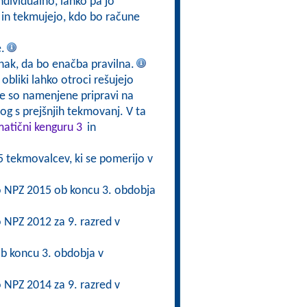
ndividualno, lahko pa jo
 in tekmujejo, kdo bo račune
.
znak, da bo enačba pravilna.
obliki lahko otroci rešujejo
ge so namenjene pripravi na
g s prejšnjih tekmovanj. V ta
atični kenguru 3
in
5 tekmovalcev, ki se pomerijo v
 po NPZ 2015 ob koncu 3. obdobja
po NPZ 2012 za 9. razred v
b koncu 3. obdobja v
po NPZ 2014 za 9. razred v