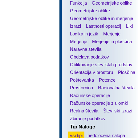
Funkcija
Geometrijske oblike
Geometrijske oblike
Geometrijske oblike in merjenje
Izrazi
Lastnosti operacij
Liki
Logika in jezik
Merjenje
Merjenje
Merjenje in ploščina
Naravna števila
Obdelava podatkov
Oblikovanje številskih predstav
Orientacija v prostoru
Ploščina
Poštevanka
Potence
Prostornina
Racionalna števila
Računske operacije
Računske operacije z ulomki
Realna števila
Številski izrazi
Zbiranje podatkov
Tip Naloge
vsi tipi
nedoločena naloga