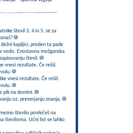
tnike števil 3. 4 in 5. se za
oznaš?
 dežni kapljici, preden ta pade
jo v vodo. Enostavna možganska
zapisovanju števil.
e vnesi rezultate. Če rešiš
evulu.
ke vnesi rezultate. Če rešiš
evulu.
 je pik na domini.
vanju oz. preverjanju znanja.
amezno število povlečeš na
 številoma. Učni list se lahko