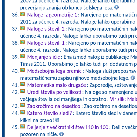
2007 za učence 4. razreda. Naloge lahko uporabimo 
preverjanju znanja ob koncu šolskega leta.
Naloge iz geometrije 1
: Narejeno po matematični
2011 za učence 4. razreda. Naloge lahko uporabimo 
Naloge s števili 2
: Narejeno po matematičnih nal
učence 4. razreda. Naloge lahko uporabimo tudi pr
Naloge s števili 1
: Narejeno po matematičnih nal
učence 4. razreda. Naloge lahko uporabimo tudi pr
Menjanje sličic
: Ena izmed nalog iz publikacije 
Timss 2011. Uporabimo jo lahko tudi pri dodatnem 
Medsebojna lega premic
: Naloga služi prepoznava
matematičnemu zapisu njihove medsebojne lege.
Matematika malo drugače
: Zaporedje, seštevanj
Uredi števila po velikosti
: Naloge so namenjene u
večjega števila od manjšega in obratno.
Vir slik: Me
Zaokrožimo na desetico
: Zaokrožimo na desetice
Katero število sledi?
: Katero število sledi v danem
klikni na pravo!
Deljenje z večkratniki števil 10 in 100
: Deli z večk
pozoren na ničle.