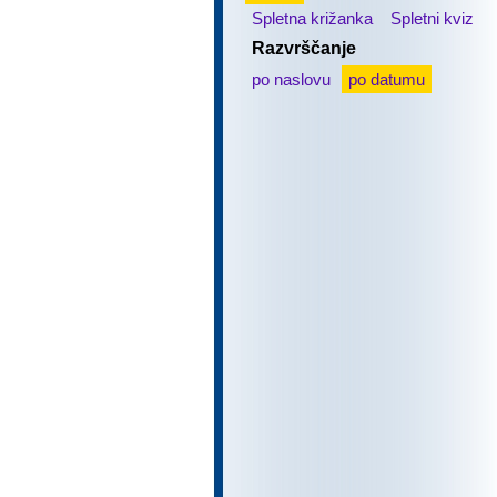
Spletna križanka
Spletni kviz
Razvrščanje
po naslovu
po datumu