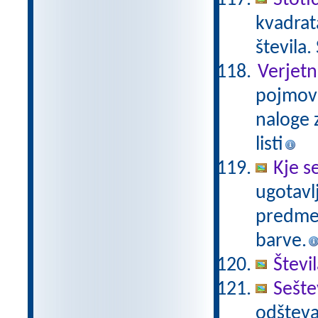
Stoti
kvadrat
števila.
Verjetn
pojmov 
naloge z
listi
Kje s
ugotavl
predmet
barve.
Števi
Sešte
odšteva