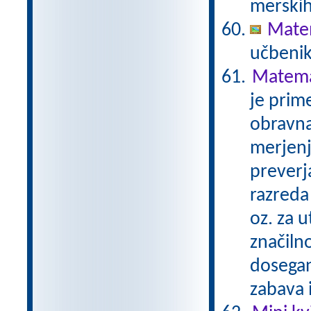
merskih
Matem
učbenik
Matemat
je prime
obravna
merjenj
preverj
razreda 
oz. za u
značilno
dosegan
zabava 