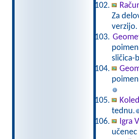
Račun
Za delo
verzijo
Geometri
poimenu
sličica-
Geomet
poimenu
Koled
tednu.
Igra V
učenec i