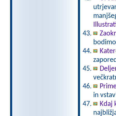
utrjeva
manjšeg
Illustra
Zaokr
bodimo 
Kater
zaporedj
Delje
večkratn
Prime
in vstav
Kdaj
najbližj