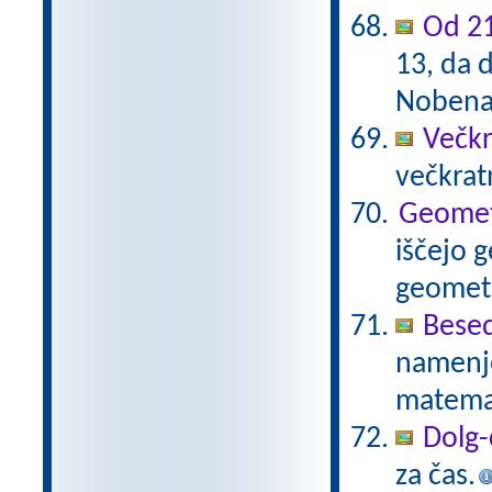
Od 21
13, da d
Nobena 
Večkr
večkratn
Geometr
iščejo 
geometr
Besed
namenje
matema
Dolg-
za čas.