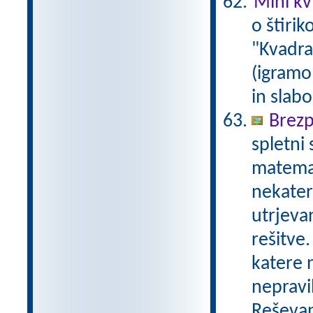
Mini kvi
o štirik
"Kvadrat
(igramo 
in slabo
Brezp
spletni
matemat
nekater
utrjeva
rešitve.
katere n
nepravil
Reševan