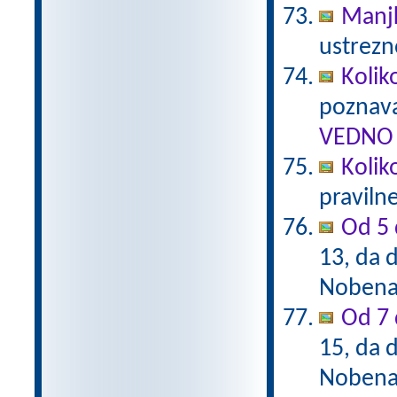
Manj
ustrezn
Kolik
poznava
VEDNO 
Kolik
praviln
Od 5 
13, da d
Nobena 
Od 7 
15, da d
Nobena 