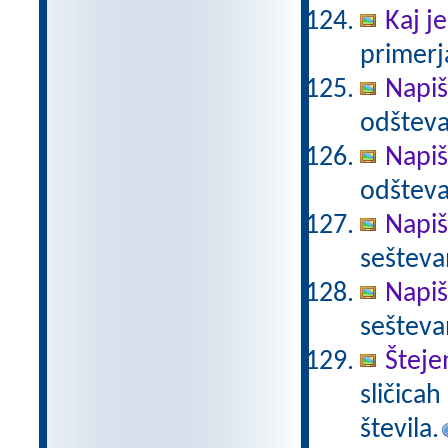
Kaj je
primerja
Napiš
odšteva
Napiš
odšteva
Napiš
sešteva
Napiš
sešteva
Šteje
sličica
števila.