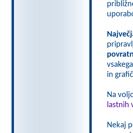
približn
uporab
Največj
priprav
povratn
vsakega
in grafi
Na volj
lastnih 
Nekaj p