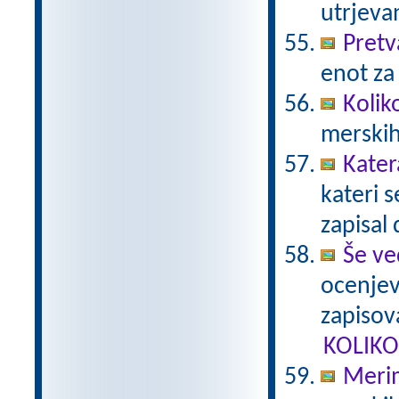
utrjeva
Pretv
enot za
Kolik
merskih
Kater
kateri 
zapisal 
Še ve
ocenjev
zapisova
KOLIKO
Merim