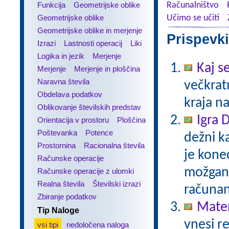
Funkcija
Geometrijske oblike
Računalništvo
Geometrijske oblike
Učimo se učiti
Geometrijske oblike in merjenje
Prispevki
Izrazi
Lastnosti operacij
Liki
Logika in jezik
Merjenje
Kaj se
Merjenje
Merjenje in ploščina
Naravna števila
večkratn
Obdelava podatkov
kraja n
Oblikovanje številskih predstav
Igra 
Orientacija v prostoru
Ploščina
Poštevanka
Potence
dežni k
Prostornina
Racionalna števila
je kone
Računske operacije
možgans
Računske operacije z ulomki
Realna števila
Številski izrazi
računan
Zbiranje podatkov
Matem
Tip Naloge
vnesi re
vsi tipi
nedoločena naloga