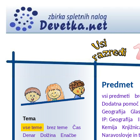
Predmet
vsi predmeti
br
Dodatna pomoč 
Geografija
Gla
Tema
IP: Geografija
I
vse teme
brez teme
Čas
Kemija
Knjižnic
Denar
Dolžina
Enačbe
Naravoslovje in 