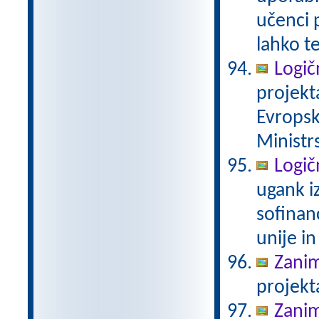
učenci 
lahko t
Logič
projekt
Evropsk
Ministrs
Logič
ugank i
sofinan
unije in
Zanim
projekt
Zanim