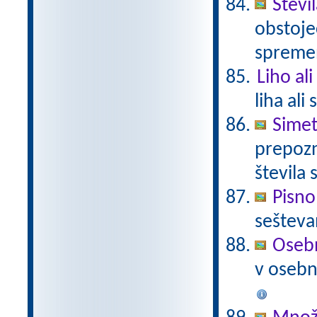
Števi
obstoje
spremen
Liho al
liha ali
Simet
prepozn
števila 
Pisno
sešteva
Osebn
v osebno