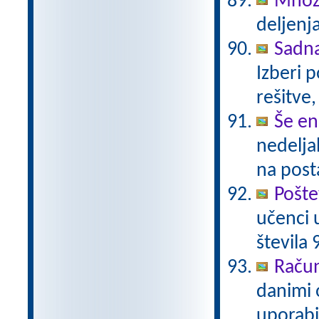
Množi
deljenja
Sadn
Izberi 
rešitve,
Še en
nedelja
na post
Pošte
učenci 
števila 
Račun
danimi 
uporabi