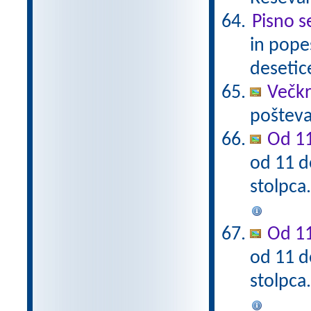
Pisno s
in pope
desetic
Večkra
pošteva
Od 11
od 11 d
stolpca
Od 11
od 11 d
stolpca