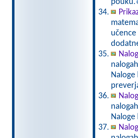
pouku.
Prika
matemat
učence 
dodatn
Nalog
nalogah
Naloge 
preverj
Nalog
nalogah
Naloge 
Naloge