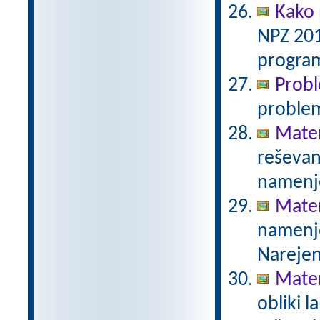
Kako 
NPZ 201
program
Prob
proble
Mate
reševanj
namenje
Mate
namenje
Narejen
Mate
obliki l