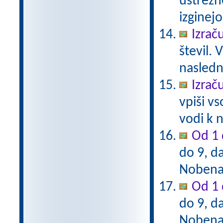
ustrezn
izginejo
Izrač
števil. 
naslednj
Izrač
vpiši vs
vodi k n
Od 1 
do 9, da
Nobena 
Od 1 
do 9, da
Nobena 