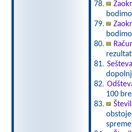
Zaokr
bodimo 
Zaokr
bodimo 
Račun
rezultat
Seštev
dopolnj
Odštev
100 bre
Števi
obstoječ
spremen