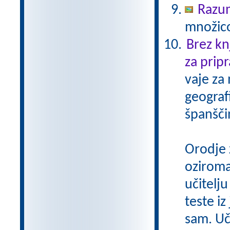
Razu
množico
Brez kn
za pripr
vaje za
geograf
španšči
Orodje 
oziroma
učitelju
teste iz
sam. Uči