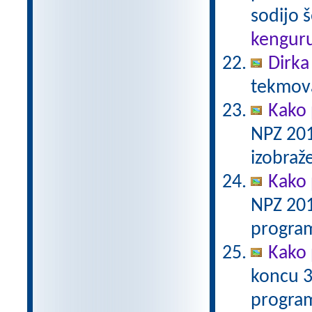
sodijo š
kengur
Dirka
tekmova
Kako 
NPZ 201
izobraž
Kako 
NPZ 201
program
Kako 
koncu 3
program