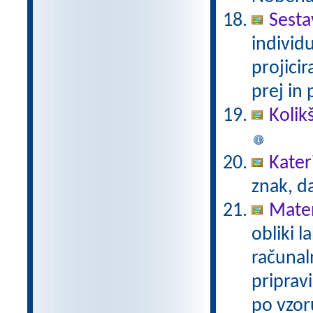
Sesta
individ
projici
prej in 
Kolik
Kater
znak, d
Mate
obliki l
računal
priprav
po vzor