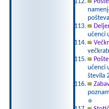
Pošte
namenje
poštevan
Delje
učenci u
Večkr
večkratn
Pošte
učenci 
števila 2
Zabav
poznamo