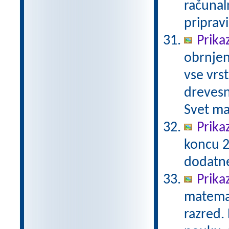
računal
priprav
Prika
obrnjen
vse vrs
drevesn
Svet ma
Prika
koncu 2
dodatn
Prika
matemat
razred.