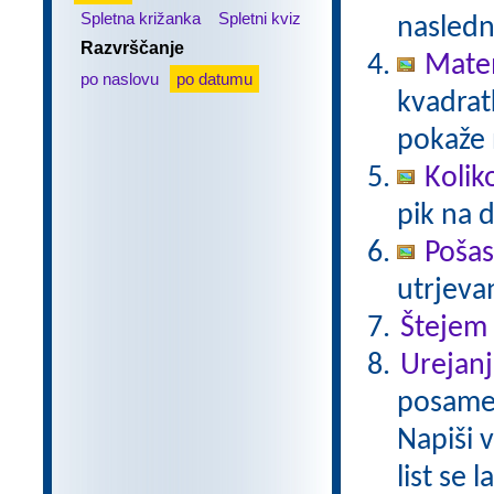
Spletna križanka
Spletni kviz
nasledn
Razvrščanje
Matem
po naslovu
po datumu
kvadratk
pokaže 
Kolik
pik na 
Pošas
utrjeva
Štejem
Urejanj
posamez
Napiši 
list se 