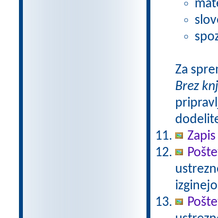
mat
slov
spoz
Za spre
Brez kn
pripravl
dodelit
Zapis
Pošte
ustrezn
izginejo
Pošte