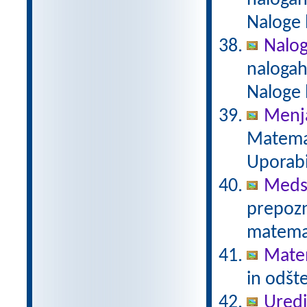
nalogah
Naloge 
Naloge
nalogah
Naloge 
Menja
Matemat
Uporabi
Meds
prepozn
matemat
Mate
in odšt
Uredi