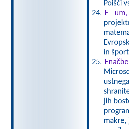
Poišči 
E - um,
projekt
matemat
Evropsk
in špor
Enačbe
Microso
ustnega
shranite
jih bost
program
makre, 