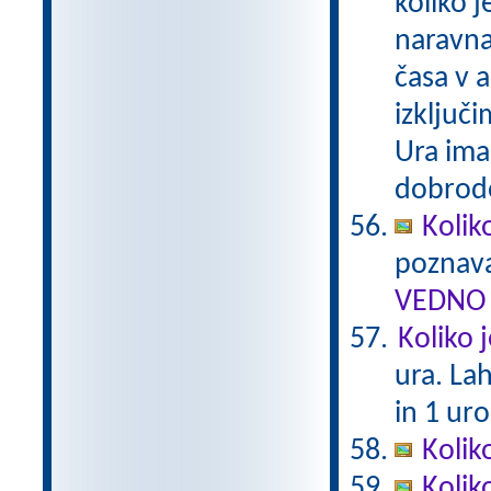
koliko 
naravna
časa v a
izključi
Ura ima
dobrodo
Kolik
poznava
VEDNO 
Koliko 
ura. La
in 1 uro
Kolik
Kolik