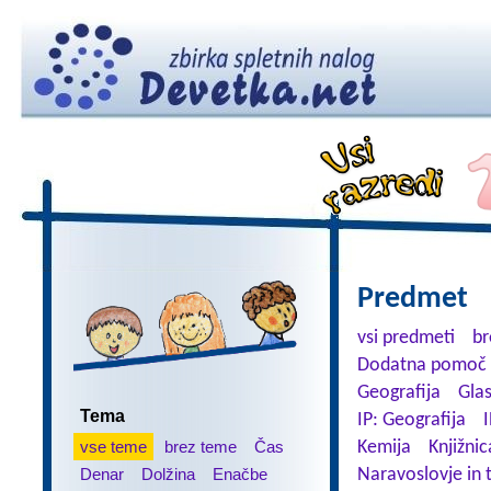
Predmet
vsi predmeti
br
Dodatna pomoč 
Geografija
Gla
Tema
IP: Geografija
I
vse teme
brez teme
Čas
Kemija
Knjižnic
Denar
Dolžina
Enačbe
Naravoslovje in 