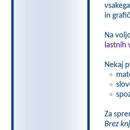
vsakega
in grafi
Na volj
lastnih 
Nekaj p
mat
slov
spoz
Za spre
Brez kn