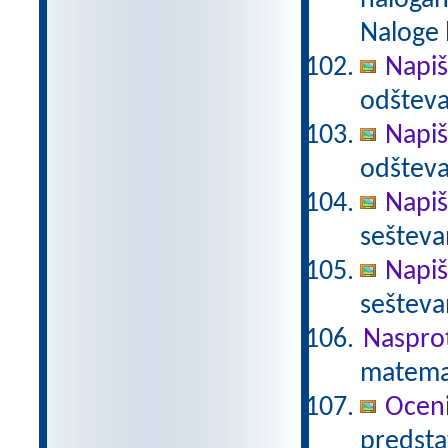
nalogah
Naloge 
Napiš
odšteva
Napiš
odšteva
Napiš
sešteva
Napiš
sešteva
Nasprot
matema
Ocen
predstav