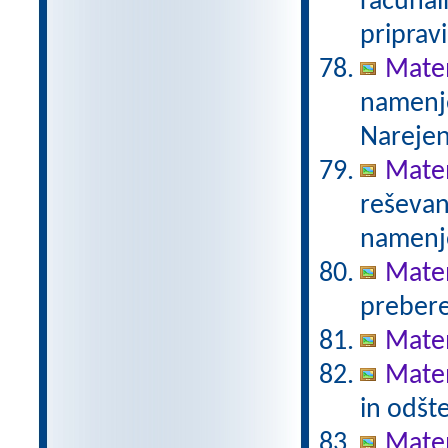
računal
priprav
Mate
namenje
Narejen
Mate
reševanj
namenje
Matem
prebere
Mate
Mate
in odšt
Matem