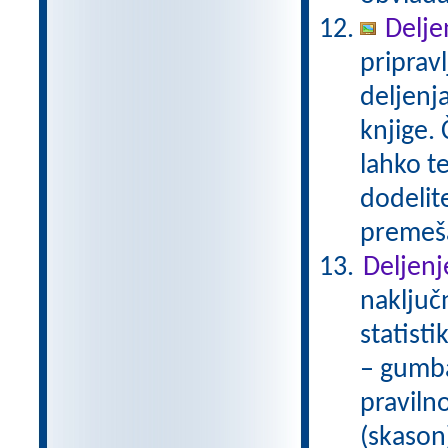
Delje
priprav
deljenj
knjige. 
lahko te
dodelit
premeš
Deljenj
naključ
statist
– gumba
praviln
(skason)