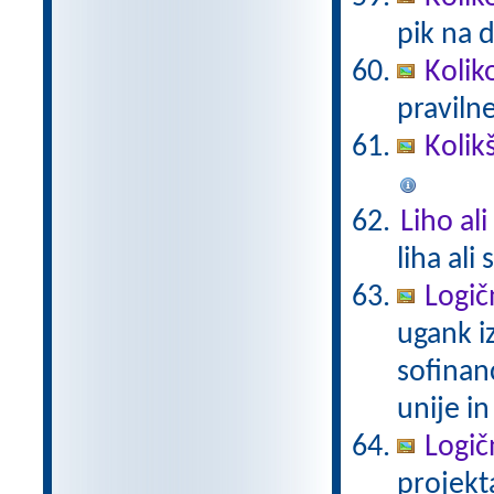
pik na 
Kolik
praviln
Kolik
Liho al
liha ali
Logič
ugank i
sofinan
unije in
Logič
projekt