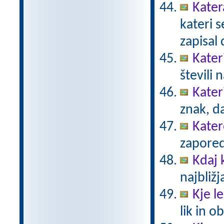
Kater
kateri 
zapisal 
Kateri
števili 
Kater
znak, d
Kater
zaporedj
Kdaj
najbližj
Kje le
lik in 