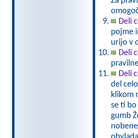
Za prav
omogoč
Deli 
pojme in
urijo v 
Deli 
pravilne
Deli 
del cel
klikom 
se ti bo
gumb Že
nobene 
obvlada