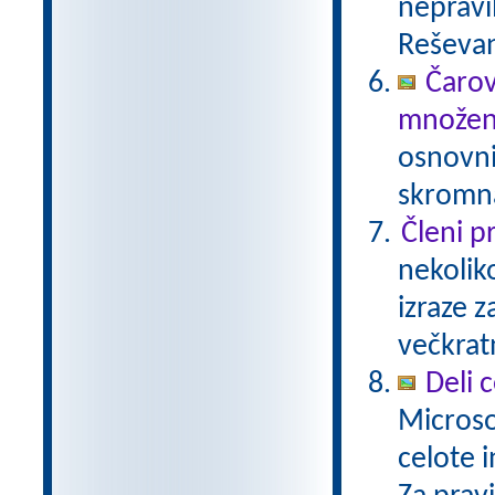
nepravil
Reševan
Čarov
množen
osnovni
skromna
Členi p
nekolik
izraze z
večkrat
Deli 
Microso
celote i