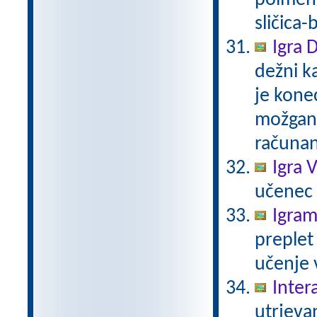
poimenu
sličica-
Igra 
dežni k
je kone
možgans
računan
Igra V
učenec i
Igram
preplet
učenje 
Inter
utrjeva