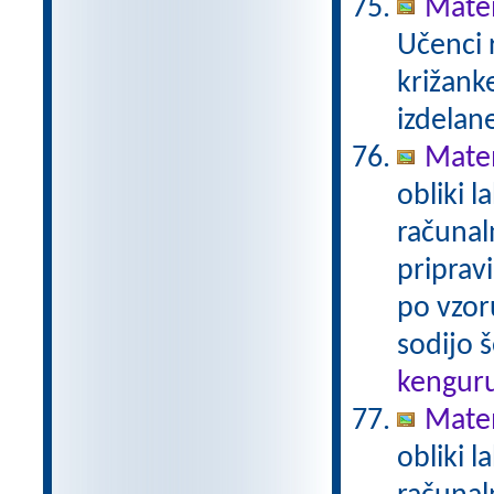
Matem
Učenci 
križanke
izdelan
Mate
obliki l
računal
priprav
po vzor
sodijo š
kengur
Mate
obliki l