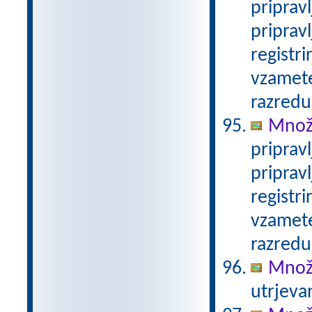
priprav
priprav
registri
vzamete
razredu
Množe
priprav
priprav
registri
vzamete
razredu
Množe
utrjeva