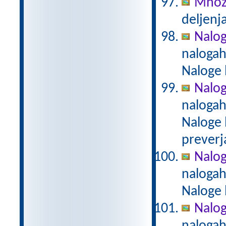
Množi
deljenja
Nalog
nalogah
Naloge 
Nalog
nalogah
Naloge 
preverj
Naloge
nalogah
Naloge 
Naloge