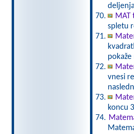
deljenj
MAT t
spletu 
Matem
kvadratk
pokaže 
Matem
vnesi re
nasledn
Mate
koncu 3.
Matema
Matemat