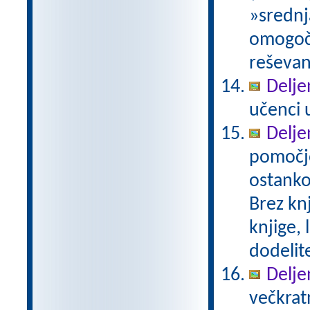
»srednj
omogoči
reševan
Delje
učenci u
Delje
pomočjo
ostanko
Brez knj
knjige, 
dodelit
Delje
večkratn