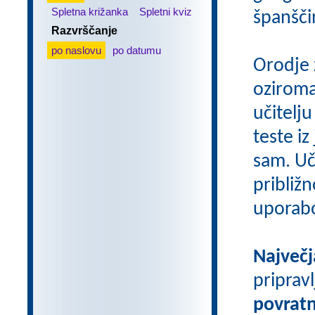
Spletna križanka
Spletni kviz
španšči
Razvrščanje
po naslovu
po datumu
Orodje 
oziroma
učitelju
teste iz
sam. Uči
približn
uporab
Največj
priprav
povratn