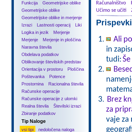
Funkcija
Geometrijske oblike
Računalništvo
Geometrijske oblike
Učimo se učiti
Geometrijske oblike in merjenje
Prispevki
Izrazi
Lastnosti operacij
Liki
Logika in jezik
Merjenje
Ali p
Merjenje
Merjenje in ploščina
Naravna števila
in zapis
Obdelava podatkov
tudi:
Še
Oblikovanje številskih predstav
Besed
Orientacija v prostoru
Ploščina
Poštevanka
Potence
namenje
Prostornina
Racionalna števila
matema
Računske operacije
Brez kn
Računske operacije z ulomki
Realna števila
Številski izrazi
za pripr
Zbiranje podatkov
vaje za
Tip Naloge
geograf
vsi tipi
nedoločena naloga