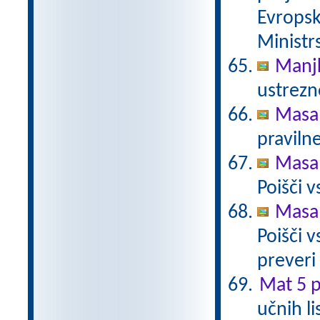
Evropsk
Ministrs
Manj
ustrezn
Masa 
pravilne
Masa 
Poišči 
Masa 
Poišči v
preveri
Mat 5 p
učnih l