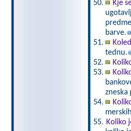
Kje s
ugotavl
predmet
barve.
Koled
tednu.
Kolik
Kolik
bankovc
zneska 
Kolik
merskih
Koliko 