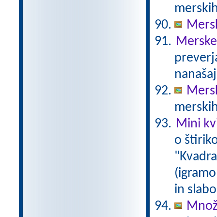
merskih
Mersk
Merske 
preverj
nanašaj
Mers
merskih
Mini kvi
o štirik
"Kvadrat
(igramo 
in slabo
Množe