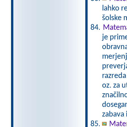
lahko r
šolske 
Matemat
je prime
obravna
merjenj
preverj
razreda 
oz. za u
značilno
dosegan
zabava 
Matem