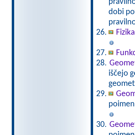
praviln
dobi po
pravilno
Fizik
Funkc
Geometr
iščejo 
geometr
Geomet
poimenu
Geometri