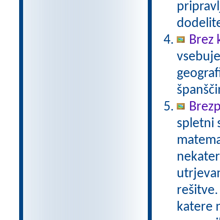
pripravl
dodelit
Brez 
vsebuje
geograf
španšči
Brezp
spletni
matemat
nekater
utrjeva
rešitve.
katere n