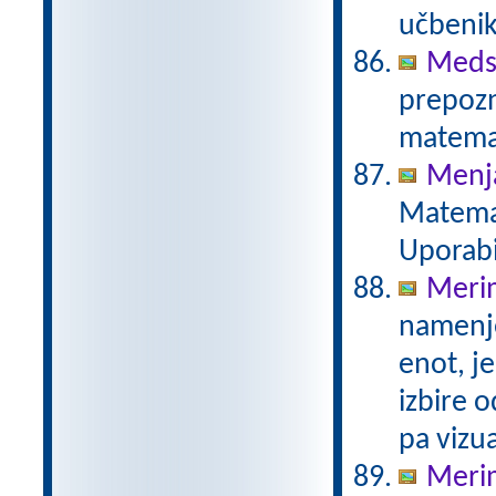
učbenik
Meds
prepozn
matemat
Menja
Matemat
Uporabi
Merim
namenje
enot, j
izbire 
pa vizu
Merim