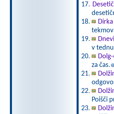
Desetič
desetič
Dirka
tekmova
Dnevi
v tednu
Dolg-
za čas.
Dolži
odgovor
Dolži
Poišči p
Dolži