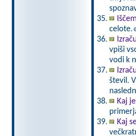
spoznav
Iščem
celote.
Izrač
vpiši vs
vodi k n
Izrač
števil. 
naslednj
Kaj je
primerja
Kaj se
večkratn