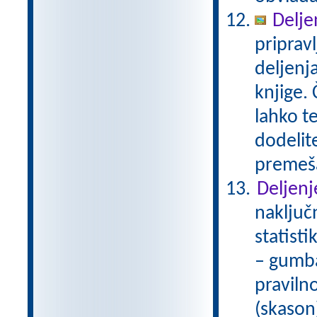
Delje
priprav
deljenj
knjige. 
lahko te
dodelit
premeš
Deljenj
naključ
statist
– gumba
praviln
(skason)