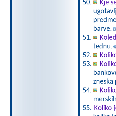
Kje s
ugotavl
predmet
barve.
Koled
tednu.
Kolik
Kolik
bankovc
zneska 
Kolik
merskih
Koliko 