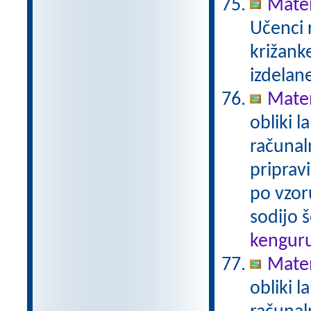
Matem
Učenci 
križanke
izdelan
Mate
obliki l
računal
priprav
po vzor
sodijo š
kengur
Mate
obliki l