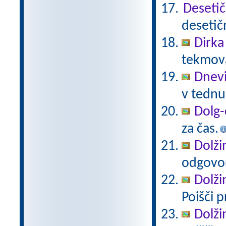
Desetič
desetič
Dirka
tekmova
Dnevi
v tednu
Dolg-
za čas.
Dolži
odgovor
Dolži
Poišči p
Dolži