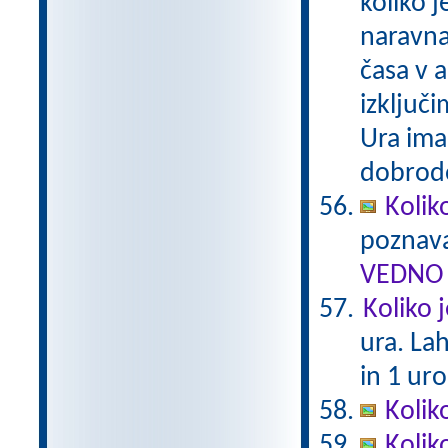
koliko 
naravna
časa v a
izključi
Ura ima
dobrodo
Kolik
poznava
VEDNO 
Koliko 
ura. La
in 1 uro
Kolik
Kolik