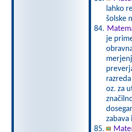
lahko r
šolske 
Matemat
je prime
obravna
merjenj
preverj
razreda 
oz. za u
značilno
dosegan
zabava 
Matem