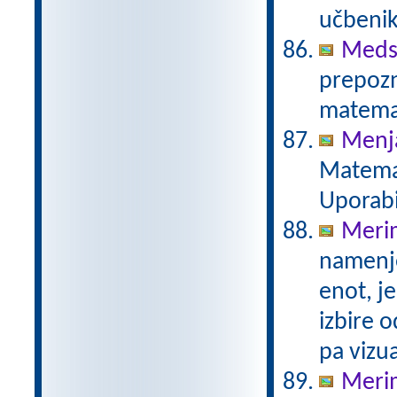
učbenik
Meds
prepozn
matemat
Menja
Matemat
Uporabi
Merim
namenje
enot, j
izbire 
pa vizu
Merim