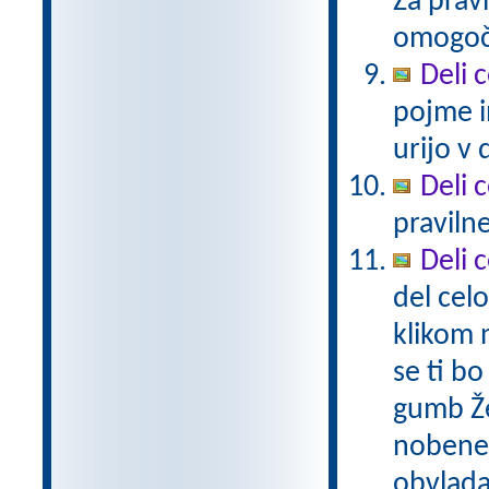
Za prav
omogoč
Deli 
pojme in
urijo v 
Deli 
pravilne
Deli 
del cel
klikom 
se ti bo
gumb Že
nobene 
obvlada