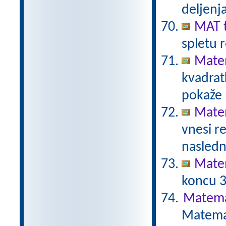
deljenj
MAT t
spletu 
Matem
kvadratk
pokaže 
Matem
vnesi re
nasledn
Mate
koncu 3.
Matema
Matemat