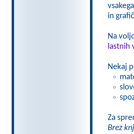
vsakega
in grafi
Na volj
lastnih 
Nekaj p
mat
slov
spoz
Za spre
Brez kn