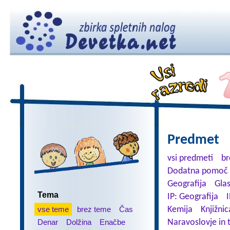
Predmet
vsi predmeti
br
Dodatna pomoč 
Geografija
Gla
Tema
IP: Geografija
I
vse teme
brez teme
Čas
Kemija
Knjižnic
Denar
Dolžina
Enačbe
Naravoslovje in 