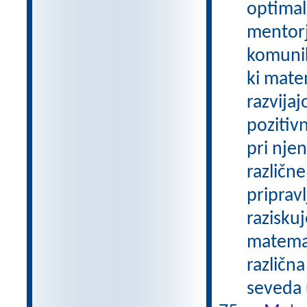
optimal
mentorj
komunik
ki mat
razvija
pozitiv
pri nje
različn
priprav
razisku
matemat
različna
seveda 