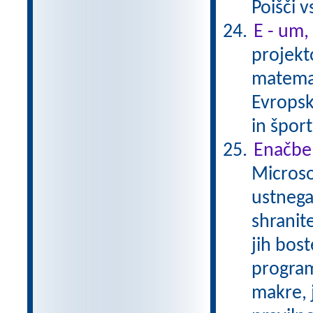
Poišči 
E - um,
projekt
matemat
Evropsk
in špor
Enačbe
Microso
ustnega
shranite
jih bost
program
makre, 