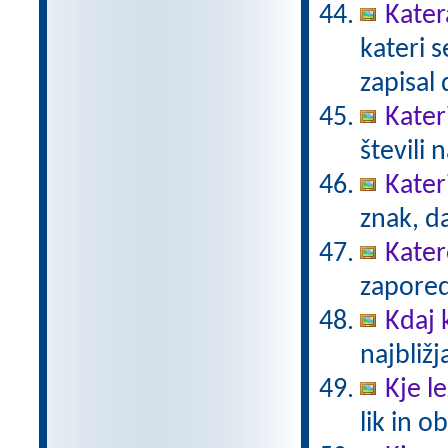
Kater
kateri 
zapisal 
Kateri
števili 
Kater
znak, d
Kater
zaporedj
Kdaj
najbližj
Kje le
lik in 