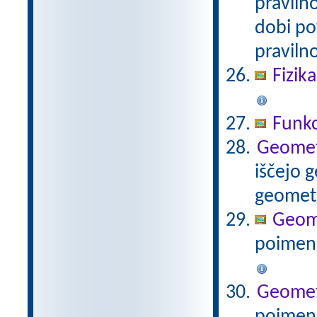
praviln
dobi po
pravilno
Fizik
Funkc
Geometr
iščejo 
geometr
Geomet
poimenu
Geometri