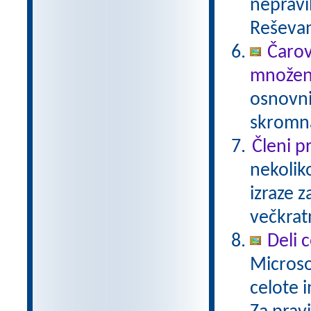
nepravil
Reševan
Čarov
množen
osnovni
skromna
Členi p
nekolik
izraze z
večkrat
Deli 
Microso
celote i