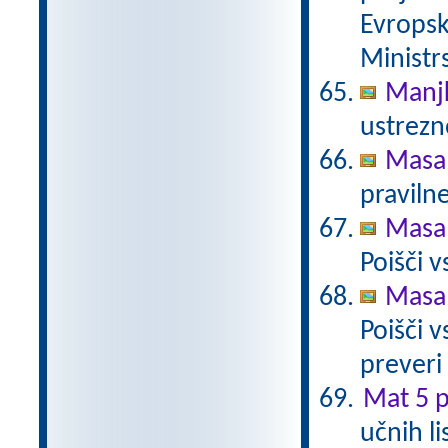
Evropsk
Ministrs
Manj
ustrezn
Masa 
pravilne
Masa 
Poišči 
Masa 
Poišči v
preveri
Mat 5 p
učnih l