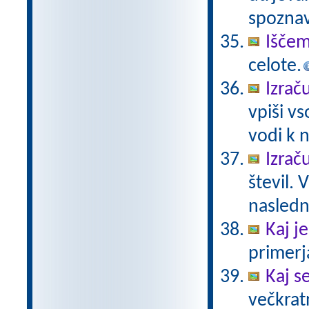
spoznav
Iščem
celote.
Izrač
vpiši vs
vodi k n
Izrač
števil. 
naslednj
Kaj je
primerja
Kaj se
večkratn