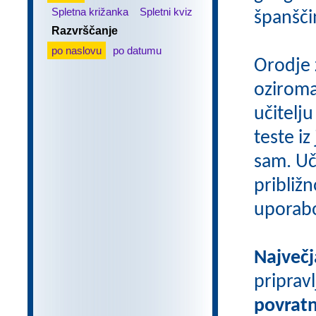
Spletna križanka
Spletni kviz
španšči
Razvrščanje
po naslovu
po datumu
Orodje 
oziroma
učitelju
teste iz
sam. Uči
približn
uporab
Največj
priprav
povratn