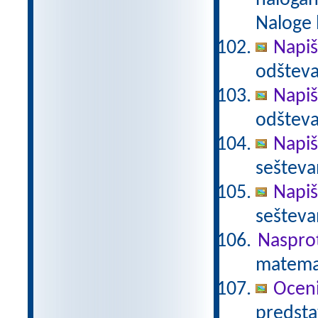
nalogah
Naloge 
Napiš
odšteva
Napiš
odšteva
Napiš
sešteva
Napiš
sešteva
Nasprot
matema
Ocen
predstav