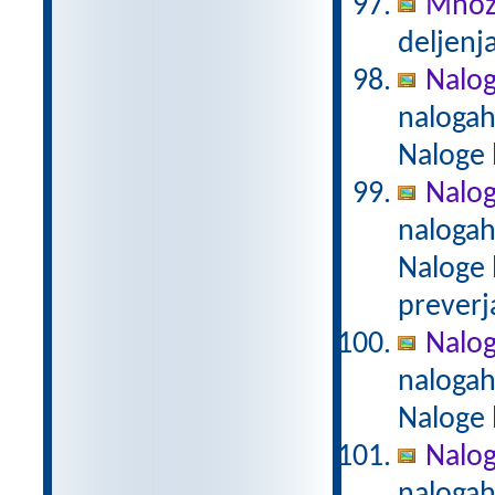
Množi
deljenja
Nalog
nalogah
Naloge 
Nalog
nalogah
Naloge 
preverj
Naloge
nalogah
Naloge 
Naloge