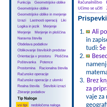
Funkcija
Geometrijske oblike
Računalništvo
Geometrijske oblike
Učimo se učiti
Geometrijske oblike in merjenje
Prispevki
Izrazi
Lastnosti operacij
Liki
Logika in jezik
Merjenje
Ali p
Merjenje
Merjenje in ploščina
Naravna števila
in zapis
Obdelava podatkov
tudi:
Še
Oblikovanje številskih predstav
Besed
Orientacija v prostoru
Ploščina
Poštevanka
Potence
namenje
Prostornina
Racionalna števila
matema
Računske operacije
Brez kn
Računske operacije z ulomki
Realna števila
Številski izrazi
za pripr
Zbiranje podatkov
vaje za
Tip Naloge
geograf
vsi tipi
nedoločena naloga