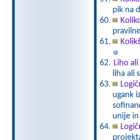
pik na 
Kolik
praviln
Kolik
Liho al
liha ali
Logič
ugank i
sofinan
unije in
Logič
projekt