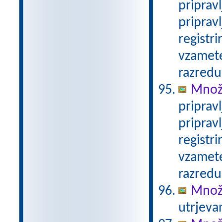
priprav
priprav
registri
vzamete
razredu
Množe
priprav
priprav
registri
vzamete
razredu
Množe
utrjeva