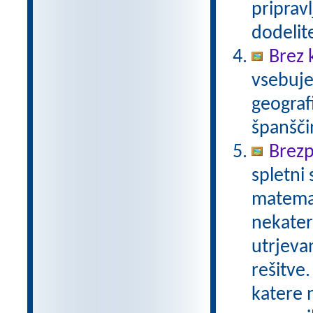
pripravl
dodelit
Brez 
vsebuje
geograf
španšči
Brezp
spletni
matemat
nekater
utrjeva
rešitve.
katere n