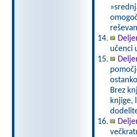
»srednj
omogoči
reševan
Delje
učenci u
Delje
pomočjo
ostanko
Brez knj
knjige, 
dodelit
Delje
večkratn