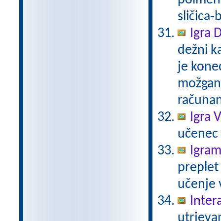
poimenu
sličica-
Igra 
dežni k
je kone
možgans
računan
Igra V
učenec i
Igram
preplet
učenje 
Inter
utrjeva