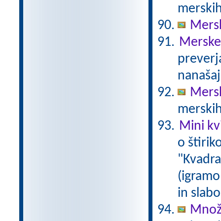
merskih
Mersk
Merske 
preverj
nanašaj
Mers
merskih
Mini kvi
o štirik
"Kvadrat
(igramo 
in slabo
Množe