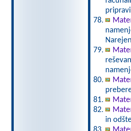
računal
priprav
Mate
namenje
Narejen
Mate
reševanj
namenje
Matem
prebere
Mate
Mate
in odšt
Matem