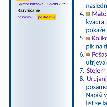
Spletna križanka
Spletni kviz
nasledn
Razvrščanje
Matem
po naslovu
po datumu
kvadratk
pokaže 
Kolik
pik na 
Pošas
utrjeva
Štejem
Urejanj
posamez
Napiši 
list se 