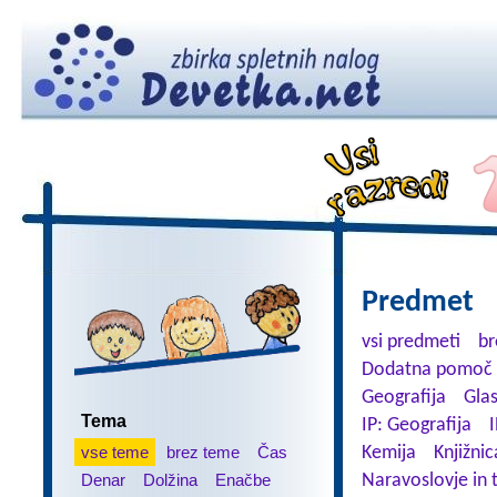
Predmet
vsi predmeti
br
Dodatna pomoč 
Geografija
Gla
Tema
IP: Geografija
I
vse teme
brez teme
Čas
Kemija
Knjižnic
Denar
Dolžina
Enačbe
Naravoslovje in 