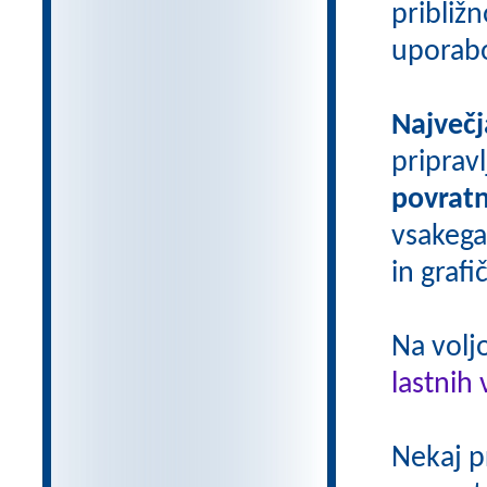
približn
uporab
Največj
priprav
povratn
vsakega
in grafi
Na volj
lastnih 
Nekaj p