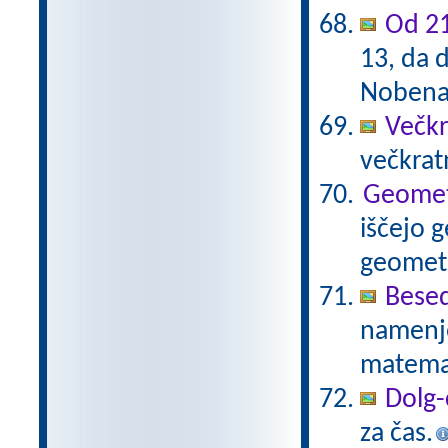
Od 21
13, da d
Nobena 
Večkr
večkratn
Geometr
iščejo 
geometr
Besed
namenje
matema
Dolg-
za čas.