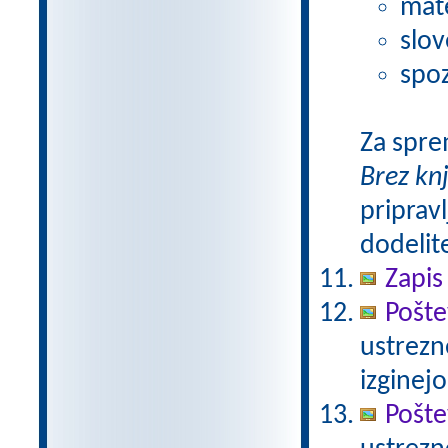
mat
slov
spoz
Za spre
Brez kn
pripravl
dodelit
Zapis
Pošte
ustrezn
izginejo
Pošte