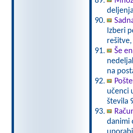
Množi
deljenja
Sadn
Izberi 
rešitve,
Še en
nedelja
na post
Pošte
učenci 
števila 
Račun
danimi 
uporabi