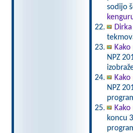
sodijo š
kengur
Dirka
tekmova
Kako 
NPZ 201
izobraž
Kako 
NPZ 201
program
Kako 
koncu 3
program