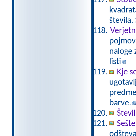
Stoti
kvadrat
števila.
Verjetn
pojmov 
naloge z
listi
Kje s
ugotavl
predmet
barve.
Števi
Sešte
odšteva