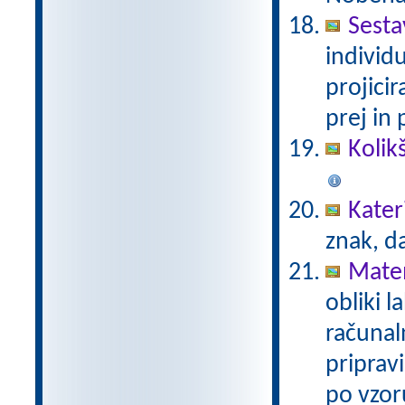
Sesta
individ
projici
prej in 
Kolik
Kater
znak, d
Mate
obliki l
računal
priprav
po vzor