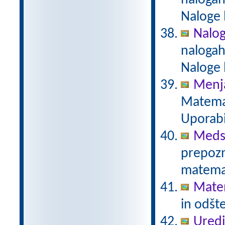
nalogah
Naloge 
Naloge
nalogah
Naloge 
Menja
Matemat
Uporabi
Meds
prepozn
matemat
Mate
in odšt
Uredi