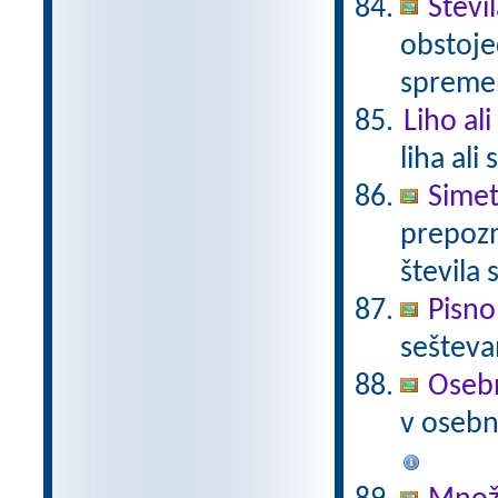
Števi
obstoje
spremen
Liho al
liha ali
Simet
prepozn
števila 
Pisno
sešteva
Osebn
v osebno