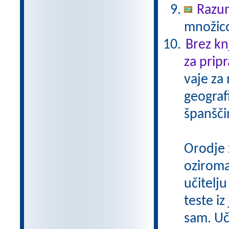
Razu
množico
Brez kn
za pripr
vaje za
geograf
španšči
Orodje 
oziroma
učitelju
teste iz
sam. Uči