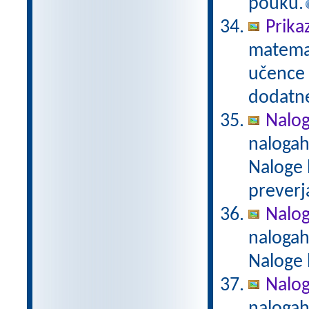
pouku.
Prika
matemat
učence 
dodatn
Nalog
nalogah
Naloge 
preverj
Nalog
nalogah
Naloge 
Naloge