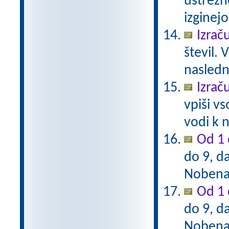
ustrezn
izginejo
Izrač
števil. 
naslednj
Izrač
vpiši vs
vodi k n
Od 1 
do 9, da
Nobena 
Od 1 
do 9, da
Nobena 