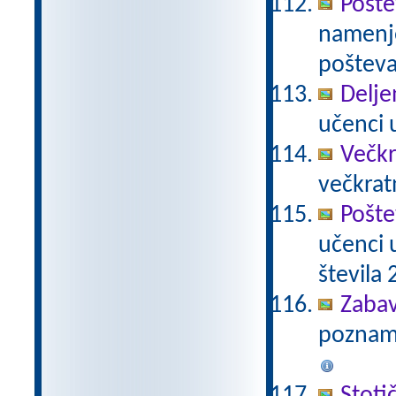
Pošte
namenje
poštevan
Delje
učenci u
Večkr
večkratn
Pošte
učenci 
števila 2
Zabav
poznamo