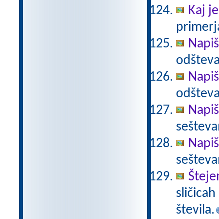
Kaj je
primerja
Napiš
odšteva
Napiš
odšteva
Napiš
sešteva
Napiš
sešteva
Šteje
sličica
števila.