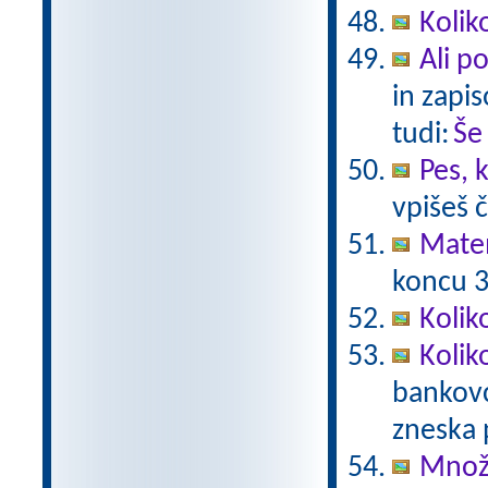
Kolik
Ali p
in zapis
tudi:
Še
Pes, 
vpišeš 
Mate
koncu 3.
Kolik
Kolik
bankovc
zneska 
Množe