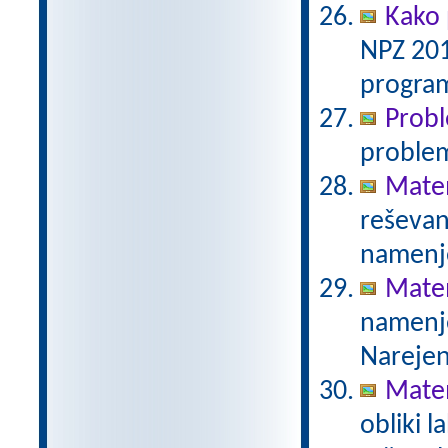
Kako 
NPZ 201
program
Prob
proble
Mate
reševanj
namenje
Mate
namenje
Narejen
Mate
obliki l