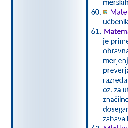
merskih
Matem
učbenik
Matemat
je prime
obravna
merjenj
preverj
razreda 
oz. za u
značilno
dosegan
zabava 