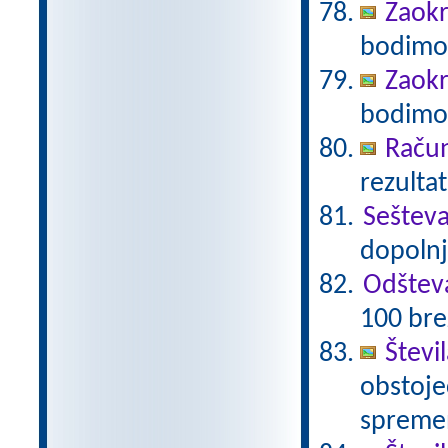
Zaokr
bodimo 
Zaokr
bodimo 
Račun
rezultat
Seštev
dopolnj
Odštev
100 bre
Števi
obstoječ
spremen