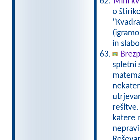
Mini kvi
o štirik
"Kvadrat
(igramo 
in slabo
Brezp
spletni
matemat
nekater
utrjeva
rešitve.
katere n
nepravil
Reševan