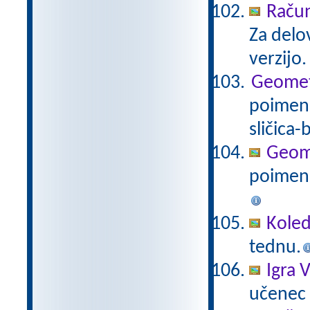
Račun
Za delo
verzijo
Geometri
poimenu
sličica-
Geomet
poimenu
Koled
tednu.
Igra V
učenec i