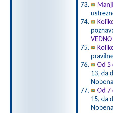
Manj
ustrezn
Kolik
poznava
VEDNO 
Kolik
praviln
Od 5 
13, da d
Nobena 
Od 7 
15, da d
Nobena 