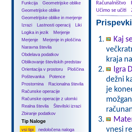
Funkcija
Geometrijske oblike
Računalništvo
Geometrijske oblike
Učimo se učiti
Geometrijske oblike in merjenje
Prispevki
Izrazi
Lastnosti operacij
Liki
Logika in jezik
Merjenje
Kaj se
Merjenje
Merjenje in ploščina
Naravna števila
večkratn
Obdelava podatkov
kraja n
Oblikovanje številskih predstav
Igra 
Orientacija v prostoru
Ploščina
Poštevanka
Potence
dežni k
Prostornina
Racionalna števila
je kone
Računske operacije
možgans
Računske operacije z ulomki
Realna števila
Številski izrazi
računan
Zbiranje podatkov
Matem
Tip Naloge
vnesi re
vsi tipi
nedoločena naloga