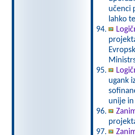
učenci 
lahko t
Logič
projekt
Evropsk
Ministrs
Logič
ugank i
sofinan
unije in
Zanim
projekt
Zanim