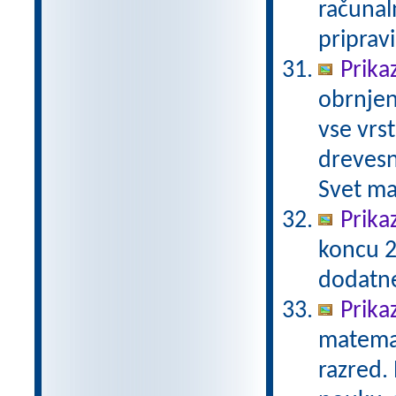
računal
priprav
Prika
obrnjen
vse vrs
drevesn
Svet ma
Prika
koncu 2
dodatn
Prika
matemat
razred.