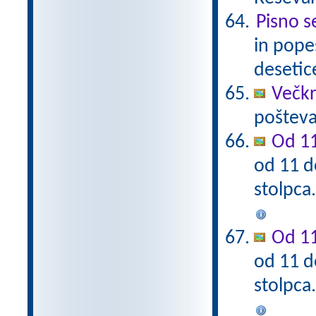
Pisno s
in pope
desetic
Večkra
pošteva
Od 11
od 11 d
stolpca
Od 11
od 11 d
stolpca