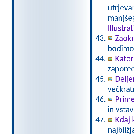
utrjeva
manjšeg
Illustra
Zaokr
bodimo 
Kater
zaporedj
Delje
večkratn
Prime
in vstav
Kdaj
najbližj