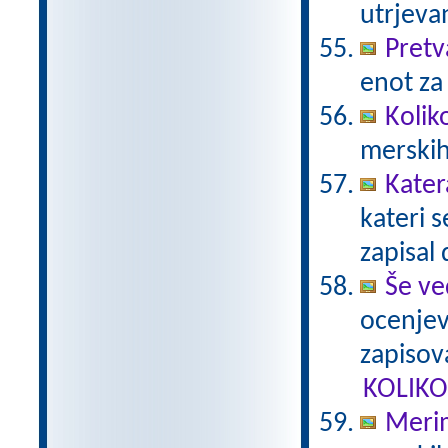
utrjeva
Pretv
enot za
Kolik
merskih
Kater
kateri 
zapisal 
Še ve
ocenjev
zapisova
KOLIKO
Merim