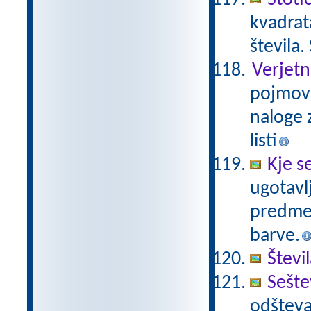
Stoti
kvadrat
števila.
Verjetn
pojmov 
naloge z
listi
Kje s
ugotavl
predmet
barve.
Števi
Sešte
odšteva