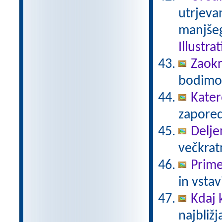
utrjeva
manjšeg
Illustra
Zaokr
bodimo 
Kater
zaporedj
Delje
večkratn
Prime
in vstav
Kdaj
najbližj