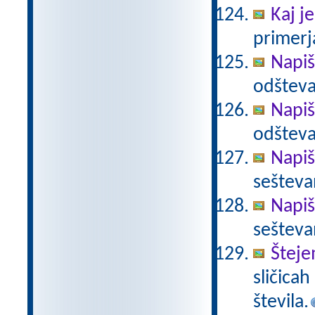
Kaj je
primerja
Napiš
odšteva
Napiš
odšteva
Napiš
sešteva
Napiš
sešteva
Šteje
sličica
števila.