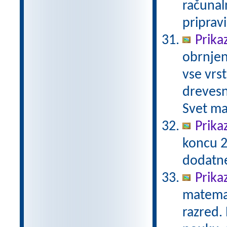
računal
priprav
Prika
obrnjen
vse vrs
drevesn
Svet ma
Prika
koncu 2
dodatn
Prika
matemat
razred.