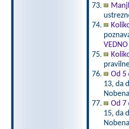
Manj
ustrezn
Kolik
poznava
VEDNO 
Kolik
praviln
Od 5 
13, da d
Nobena 
Od 7 
15, da d
Nobena 