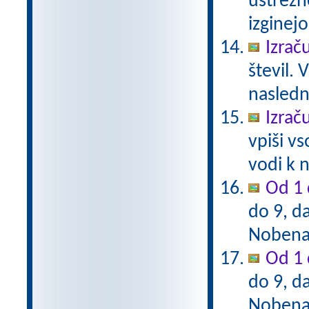
ustrezn
izginejo
Izrač
števil. 
naslednj
Izrač
vpiši vs
vodi k n
Od 1 
do 9, da
Nobena 
Od 1 
do 9, da
Nobena 