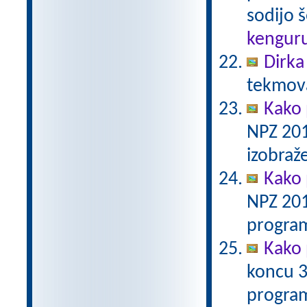
sodijo š
kengur
Dirka
tekmova
Kako 
NPZ 201
izobraž
Kako 
NPZ 201
program
Kako 
koncu 3
program