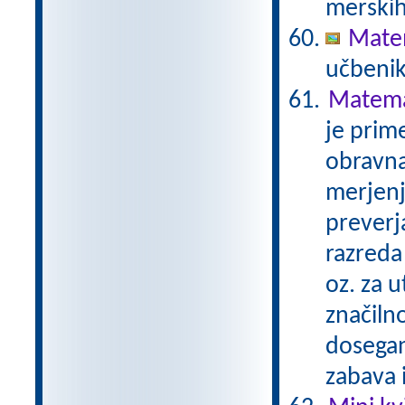
merskih
Matem
učbenik
Matemat
je prime
obravna
merjenj
preverj
razreda 
oz. za u
značilno
dosegan
zabava 