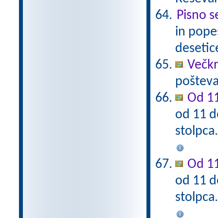
Pisno s
in pope
desetic
Večkra
pošteva
Od 11
od 11 d
stolpca
Od 11
od 11 d
stolpca