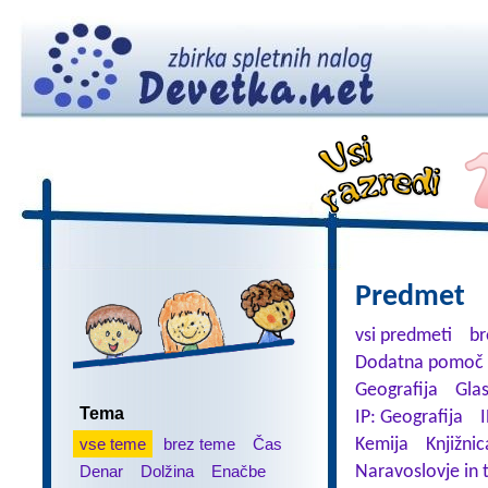
Predmet
vsi predmeti
br
Dodatna pomoč 
Geografija
Gla
Tema
IP: Geografija
I
vse teme
brez teme
Čas
Kemija
Knjižnic
Denar
Dolžina
Enačbe
Naravoslovje in 