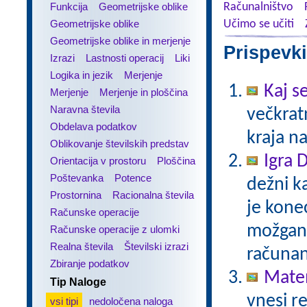
Funkcija
Geometrijske oblike
Računalništvo
Geometrijske oblike
Učimo se učiti
Geometrijske oblike in merjenje
Prispevki
Izrazi
Lastnosti operacij
Liki
Logika in jezik
Merjenje
Kaj se
Merjenje
Merjenje in ploščina
Naravna števila
večkratn
Obdelava podatkov
kraja n
Oblikovanje številskih predstav
Igra 
Orientacija v prostoru
Ploščina
Poštevanka
Potence
dežni k
Prostornina
Racionalna števila
je kone
Računske operacije
možgans
Računske operacije z ulomki
Realna števila
Številski izrazi
računan
Zbiranje podatkov
Matem
Tip Naloge
vnesi re
vsi tipi
nedoločena naloga