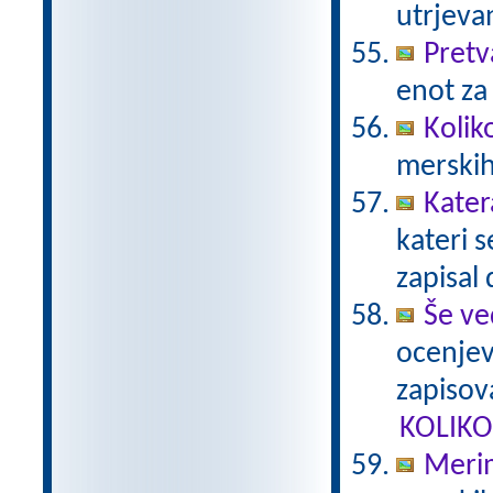
utrjeva
Pretv
enot za
Kolik
merskih
Kater
kateri 
zapisal 
Še ve
ocenjev
zapisova
KOLIKO
Merim