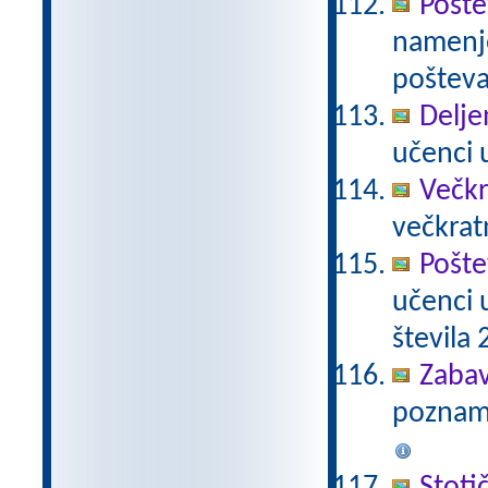
Pošte
namenje
poštevan
Delje
učenci u
Večkr
večkratn
Pošte
učenci 
števila 2
Zabav
poznamo