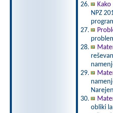
Kako 
NPZ 201
program
Prob
proble
Mate
reševanj
namenje
Mate
namenje
Narejen
Mate
obliki l