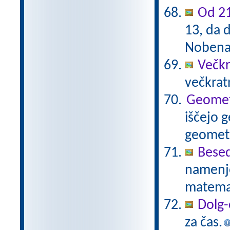
Od 21
13, da d
Nobena 
Večkr
večkratn
Geometr
iščejo 
geometr
Besed
namenje
matema
Dolg-
za čas.