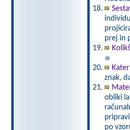
Sesta
individ
projici
prej in 
Kolik
Kater
znak, d
Mate
obliki l
računal
priprav
po vzor