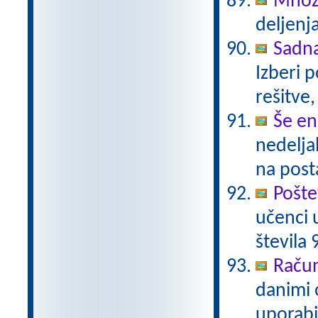
Množi
deljenja
Sadn
Izberi 
rešitve,
Še en
nedelja
na post
Pošte
učenci 
števila 
Račun
danimi 
uporabi