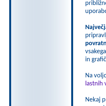
približn
uporab
Največj
priprav
povratn
vsakega
in grafi
Na volj
lastnih 
Nekaj p