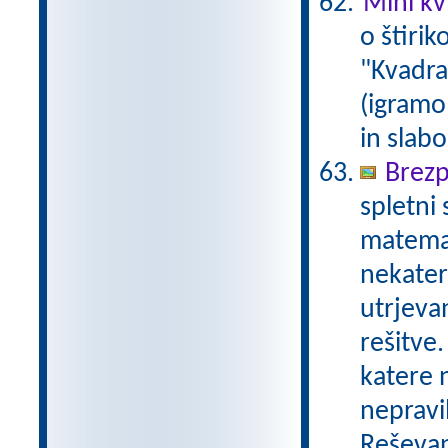
Mini kvi
o štirik
"Kvadrat
(igramo 
in slabo
Brezp
spletni
matemat
nekater
utrjeva
rešitve.
katere n
nepravil
Reševan