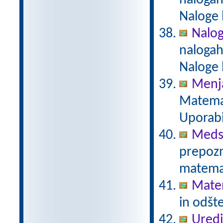
nalogah
Naloge 
Naloge
nalogah
Naloge 
Menja
Matemat
Uporabi
Meds
prepozn
matemat
Mate
in odšt
Uredi