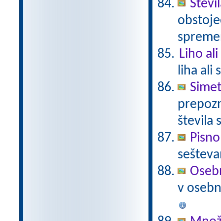
Števi
obstoje
spremen
Liho al
liha ali
Simet
prepozn
števila 
Pisno
sešteva
Osebn
v osebno