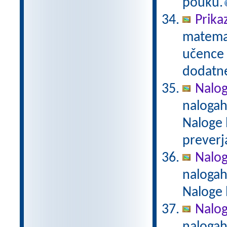
pouku.
Prika
matemat
učence 
dodatn
Nalog
nalogah
Naloge 
preverj
Nalog
nalogah
Naloge 
Naloge