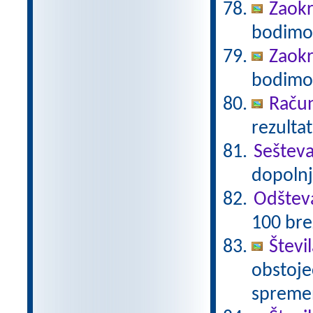
Zaokr
bodimo 
Zaokr
bodimo 
Račun
rezultat
Seštev
dopolnj
Odštev
100 bre
Števi
obstoječ
spremen