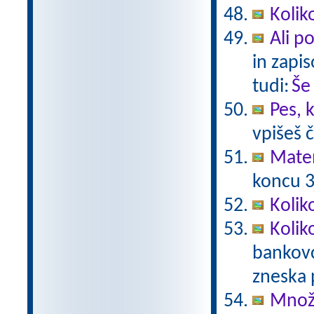
Kolik
Ali p
in zapis
tudi:
Še
Pes, 
vpišeš 
Mate
koncu 3.
Kolik
Kolik
bankovc
zneska 
Množe