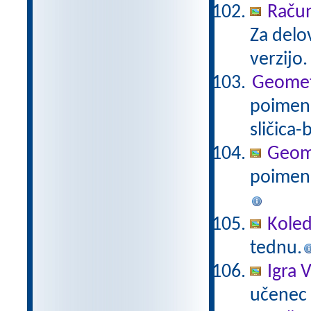
Račun
Za delo
verzijo
Geometri
poimenu
sličica-
Geomet
poimenu
Koled
tednu.
Igra V
učenec i