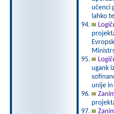
učenci 
lahko t
Logič
projekt
Evropsk
Ministrs
Logič
ugank i
sofinan
unije in
Zanim
projekt
Zanim