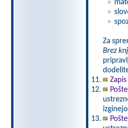
mat
slov
spoz
Za spre
Brez kn
pripravl
dodelit
Zapis
Pošte
ustrezn
izginejo
Pošte