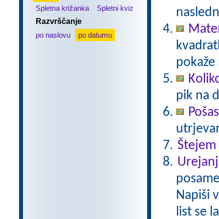
Spletna križanka
Spletni kviz
nasledn
Razvrščanje
Matem
po naslovu
po datumu
kvadratk
pokaže 
Kolik
pik na 
Pošas
utrjeva
Štejem
Urejanj
posamez
Napiši 
list se 