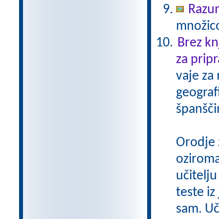
Razu
množico
Brez kn
za pripr
vaje za
geograf
španšči
Orodje 
oziroma
učitelju
teste iz
sam. Uči