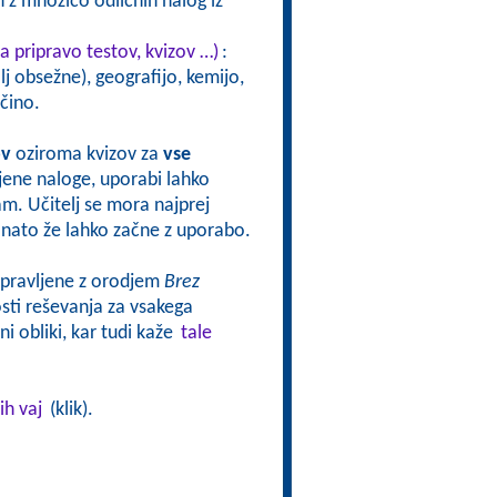
 z množico odličnih nalog iz
a pripravo testov, kvizov …)
:
j obsežne), geografijo, kemijo,
čino.
ov
oziroma kvizov za
vse
vljene naloge, uporabi lahko
sam. Učitelj se mora najprej
oj nato že lahko začne z uporabo.
ripravljene z orodjem
Brez
ti reševanja za vsakega
i obliki, kar tudi kaže
tale
ih vaj
(klik).