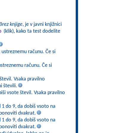
Brez knjige
, je v javni knjižnici
o
(klik), kako ta test dodelite
 ustreznemu računu. Če si
 ustreznemu računu. Če si
števil. Vsaka pravilno
 števili.
iši vsote števil. Vsaka pravilno
d 1 do 9, da dobiš vsoto na
ponoviti dvakrat.
d 1 do 9, da dobiš vsoto na
ponoviti dvakrat.