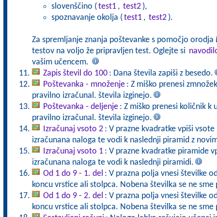
slovenščino (
test1
,
test2
),
spoznavanje okolja (
test1
,
test2
).
Za spremljanje znanja poštevanke s pomočjo orodja
testov na voljo že pripravljen test. Oglejte si
navodil
vašim učencem.
Zapis števil do 100
: Dana števila zapiši z besedo.
Poštevanka - množenje
: Z miško prenesi zmnožek
pravilno izračunal. števila izginejo.
Poštevanka - deljenje
: Z miško prenesi količnik k
pravilno izračunal. števila izginejo.
Izračunaj vsoto 2
: V prazne kvadratke vpiši vsote 
izračunana naloga te vodi k naslednji piramid z novimi
Izračunaj vsoto 1
: V prazne kvadratke piramide vp
izračunana naloga te vodi k naslednji piramidi.
Od 1 do 9 - 1. del
: V prazna polja vnesi številke o
koncu vrstice ali stolpca. Nobena številka se ne sme 
Od 1 do 9 - 2. del
: V prazna polja vnesi številke o
koncu vrstice ali stolpca. Nobena številka se ne sme 