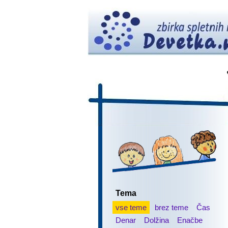
Tema
vse teme
brez teme
Čas
Denar
Dolžina
Enačbe