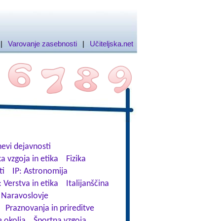
|
Varovanje zasebnosti
|
Učiteljska.net
evi dejavnosti
a vzgoja in etika
Fizika
ti
IP: Astronomija
: Verstva in etika
Italijanščina
Naravoslovje
Praznovanja in prireditve
 okolja
Športna vzgoja