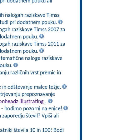
pri dodatnem pouku ali
h nalogah raziskave Timss
tudi pri dodatnem pouku.
ogah raziskave Timss 2007 za
i dodatnem pouku.
ogah raziskave Timss 2011 za
i dodatnem pouku.
Matematične naloge raziskave
pouku.
nju različnih vrst premic in
e in odštevanje malce težje.
trjevanju prepoznavanje
lonheadz Illustrating
.
 - bodimo pozorni na enice!
 zaporedju števil? Vpiši ali
ratniki števila 10 in 100! Bodi