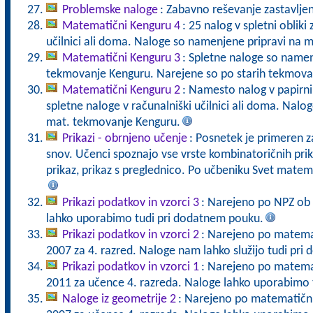
Problemske naloge
: Zabavno reševanje zastavlje
Matematični Kenguru 4
: 25 nalog v spletni obliki
učilnici ali doma. Naloge so namenjene pripravi na 
Matematični Kenguru 3
: Spletne naloge so namen
tekmovanje Kenguru. Narejene so po starih tekmova
Matematični Kenguru 2
: Namesto nalog v papirni 
spletne naloge v računalniški učilnici ali doma. Nalo
mat. tekmovanje Kenguru.
Prikazi - obrnjeno učenje
: Posnetek je primeren z
snov. Učenci spoznajo vse vrste kombinatoričnih prika
prikaz, prikaz s preglednico. Po učbeniku Svet matem
Prikazi podatkov in vzorci 3
: Narejeno po NPZ ob
lahko uporabimo tudi pri dodatnem pouku.
Prikazi podatkov in vzorci 2
: Narejeno po matema
2007 za 4. razred. Naloge nam lahko služijo tudi pr
Prikazi podatkov in vzorci 1
: Narejeno po matema
2011 za učence 4. razreda. Naloge lahko uporabimo 
Naloge iz geometrije 2
: Narejeno po matematični