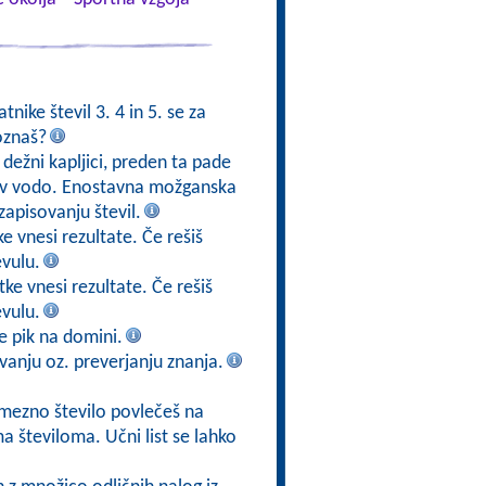
tnike števil 3. 4 in 5. se za
oznaš?
 dežni kapljici, preden ta pade
jo v vodo. Enostavna možganska
zapisovanju števil.
e vnesi rezultate. Če rešiš
evulu.
ke vnesi rezultate. Če rešiš
evulu.
 je pik na domini.
vanju oz. preverjanju znanja.
amezno število povlečeš na
 številoma. Učni list se lahko