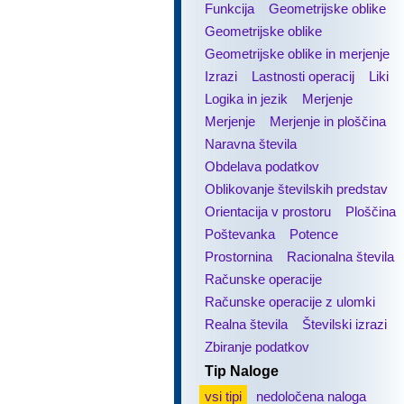
Funkcija
Geometrijske oblike
Geometrijske oblike
Geometrijske oblike in merjenje
Izrazi
Lastnosti operacij
Liki
Logika in jezik
Merjenje
Merjenje
Merjenje in ploščina
Naravna števila
Obdelava podatkov
Oblikovanje številskih predstav
Orientacija v prostoru
Ploščina
Poštevanka
Potence
Prostornina
Racionalna števila
Računske operacije
Računske operacije z ulomki
Realna števila
Številski izrazi
Zbiranje podatkov
Tip Naloge
vsi tipi
nedoločena naloga