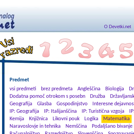
O Devetki.net
Predmet
vsi predmeti
brez predmeta
Angleščina
Biologija
Dn
Dodatna pomoč otrokom s posebn
Družba
Državljansk
Geografija
Glasba
Gospodinjstvo
Interesne dejavnos
IP: Geografija
IP: Italijanščina
IP: Turistična vzgoja
IP
Kemija
Knjižnica
Likovni pouk
Logika
Matematika
Naravoslovje in tehnika
Nemščina
Podaljšano bivanje
Računalništvo
Razredništvo
Slovenščina
Spoznavanje