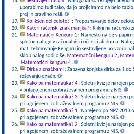
Sestavljeni računi
: Nalogo lahko rešujejo učenci i
uporabimo tudi tako, da jo projiciramo na belo tablo
prej in pravilno rešil.
Kolikšen del celote?
: Prepoznavanje delov celote
Kateri računski znak manjka?
: Klikni na računski 
Matematični Kenguru 1
: Namesto nalog v papirni 
spletne naloge v računalniški učilnici ali doma. Nalo
mat. tekmovanje Kenguru in sestavljene po vzoru nalo
sklop nalog sodijo še:
Matematični kenguru 2
,
Matem
Matematični kenguru 4
.
Dirka z enačbami
: Zabavna konjska dirka za 1 do 
reševanju enačb.
Kako pa matematika? 4
: Spletni kviz je narejen
v prilagojenem izobraževalnem programu z NIS.
Kako pa matematika? 3
: Spletni kviz je narejen 
prilagojenem izobraževalnem programu z NIS.
Kako pa matematika? 1
: Narejeno po NPZ 2013 o
prilagojenem izobraževalnem programu z NIS.
Kako pa matematika? 2
: Spletni kviz je narejen 
prilagojenem izobraževalnem programu z NIS.