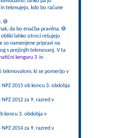
ndividualno, lahko pa jo
 in tekmujejo, kdo bo račune
.
znak, da bo enačba pravilna.
obliki lahko otroci rešujejo
ge so namenjene pripravi na
g s prejšnjih tekmovanj. V ta
atični kenguru 3
in
5 tekmovalcev, ki se pomerijo v
 po NPZ 2015 ob koncu 3. obdobja
po NPZ 2012 za 9. razred v
b koncu 3. obdobja v
po NPZ 2014 za 9. razred v