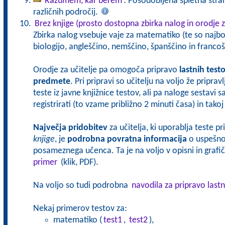
Razumem, kar berem
: Posodobljena spletna stran
različnih področij.
Brez knjige (prosto dostopna zbirka nalog in orodje z
Zbirka nalog vsebuje vaje za matematiko (te so najbol
biologijo, angleščino, nemščino, španščino in francoš
Orodje za učitelje pa omogoča pripravo
lastnih test
predmete
. Pri pripravi so učitelju na voljo že pripra
teste iz javne knjižnice testov, ali pa naloge sestavi 
registrirati (to vzame približno 2 minuti časa) in tak
Največja pridobitev
za učitelja, ki uporablja teste p
knjige
, je
podrobna povratna informacija
o uspešnos
posameznega učenca. Ta je na voljo v opisni in grafičn
primer
(klik, PDF).
Na voljo so tudi podrobna
navodila za pripravo lastn
Nekaj primerov testov za:
matematiko (
test1
,
test2
),