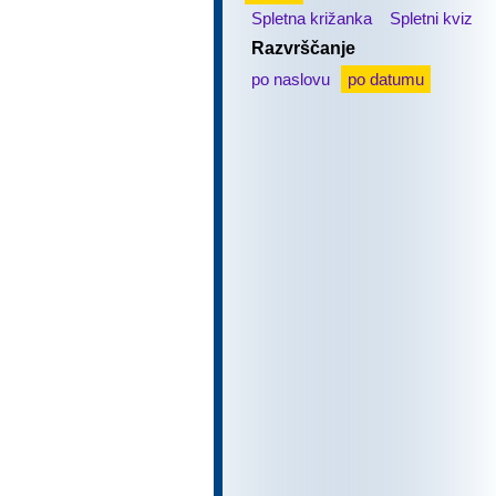
Spletna križanka
Spletni kviz
Razvrščanje
po naslovu
po datumu