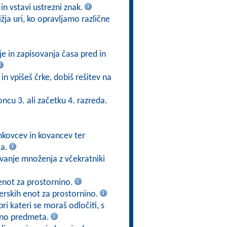
in vstavi ustrezni znak.
ižja uri, ko opravljamo različne
e in zapisovanja časa pred in
in vpišeš črke, dobiš rešitev na
oncu 3. ali začetku 4. razreda.
nkovcev in kovancev ter
a.
evanje množenja z včekratniki
enot za prostornino.
merskih enot za prostornino.
ri kateri se moraš odločiti, s
rino predmeta.