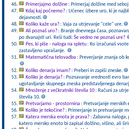
Primerjajmo dolžine
: Primerjaj dolžine med seboj 
Kdaj kaj počnemo?
: Učenec izbere uro, ki je najbl
dejavnosti.
Koliko kaže ura?
: Vaja za utrjevanje "cele" ure.
Ali poznaš uro?
: Branje dnevnega časa, poznavanj
po dvanajsti uri. Reši tudi:
Še vedno ne poznaš ure?
Pes, ki piše - naloga na spletu
: Ko izračunaš vsote 
zastavljeno vprašanje.
Matematična telovadba
: Preverjanje znanja ob k
Koliko denarja imam?
: Preberi in zapiši zneske.
Koliko je denarja?
: Poznavanje vrednosti evro ba
ugotavljanje skupnega zneska predstavljenega denarj
Množenje z večkratniki števila 10
: Računi za utrj
števila 10.
Pretvarjamo - prostornina
: Pretvarjanje merskih 
Koliko je tekočine?
: Primerjanje in pretvarjanje 
Katera merska enota je prava?
: Zabavna naloga, p
katero mersko enoto bi zapisal dolžino, višino, ali ši