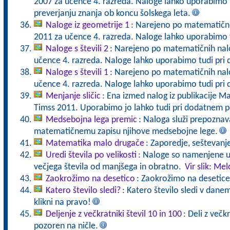
2007 za učence 4. razreda. Naloge lahko uporabimo 
preverjanju znanja ob koncu šolskega leta.
Naloge iz geometrije 1
: Narejeno po matematični
2011 za učence 4. razreda. Naloge lahko uporabimo 
Naloge s števili 2
: Narejeno po matematičnih nal
učence 4. razreda. Naloge lahko uporabimo tudi pr
Naloge s števili 1
: Narejeno po matematičnih nal
učence 4. razreda. Naloge lahko uporabimo tudi pr
Menjanje sličic
: Ena izmed nalog iz publikacije 
Timss 2011. Uporabimo jo lahko tudi pri dodatnem 
Medsebojna lega premic
: Naloga služi prepoznava
matematičnemu zapisu njihove medsebojne lege.
Matematika malo drugače
: Zaporedje, seštevanj
Uredi števila po velikosti
: Naloge so namenjene u
večjega števila od manjšega in obratno.
Vir slik: Me
Zaokrožimo na desetico
: Zaokrožimo na desetice
Katero število sledi?
: Katero število sledi v danem
klikni na pravo!
Deljenje z večkratniki števil 10 in 100
: Deli z večk
pozoren na ničle.