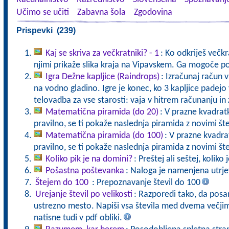
Učimo se učiti
Zabavna šola
Zgodovina
Prispevki (239)
Kaj se skriva za večkratniki? - 1
: Ko odkriješ večkra
njimi prikaže slika kraja na Vipavskem. Ga mogoče p
Igra Dežne kapljice (Raindrops)
: Izračunaj račun v
na vodno gladino. Igre je konec, ko 3 kapljice pade
telovadba za vse starosti: vaja v hitrem računanju in 
Matematična piramida (do 20)
: V prazne kvadratk
pravilno, se ti pokaže naslednja piramida z novimi št
Matematična piramida (do 100)
: V prazne kvadrat
pravilno, se ti pokaže naslednja piramida z novimi št
Koliko pik je na domini?
: Preštej ali seštej, koliko
Pošastna poštevanka
: Naloga je namenjena utrje
Štejem do 100
: Prepoznavanje števil do 100
Urejanje števil po velikosti
: Razporedi tako, da pos
ustrezno mesto. Napiši vsa števila med dvema večjima
natisne tudi v pdf obliki.