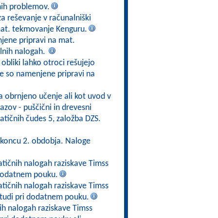
nih problemov.
 za reševanje v računalniški
mat. tekmovanje Kenguru.
jene pripravi na mat.
lnih nalogah.
obliki lahko otroci rešujejo
ge so namenjene pripravi na
a obrnjeno učenje ali kot uvod v
zov - puščični in drevesni
atičnih čudes 5, založba DZS.
 koncu 2. obdobja. Naloge
tičnih nalogah raziskave Timss
i dodatnem pouku.
tičnih nalogah raziskave Timss
tudi pri dodatnem pouku.
h nalogah raziskave Timss