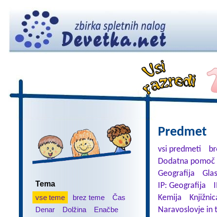
Predmet
vsi predmeti
br
Dodatna pomoč 
Geografija
Gla
Tema
IP: Geografija
I
vse teme
brez teme
Čas
Kemija
Knjižnic
Denar
Dolžina
Enačbe
Naravoslovje in 