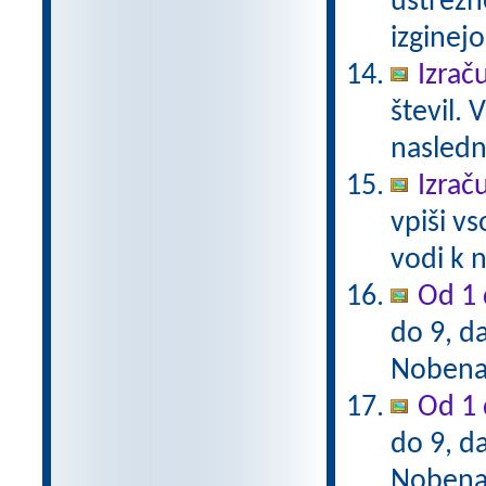
ustrezn
izginejo
Izrač
števil. 
naslednj
Izrač
vpiši vs
vodi k n
Od 1 
do 9, da
Nobena 
Od 1 
do 9, da
Nobena 