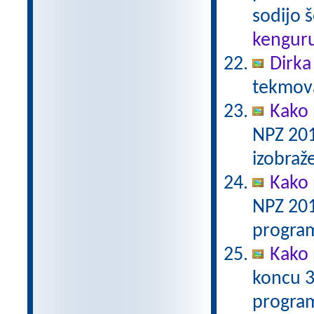
sodijo š
kengur
Dirka
tekmova
Kako 
NPZ 201
izobraž
Kako 
NPZ 201
program
Kako 
koncu 3
program