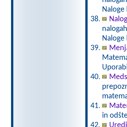
nalogah
Naloge 
Naloge
nalogah
Naloge 
Menja
Matemat
Uporabi
Meds
prepozn
matemat
Mate
in odšt
Uredi