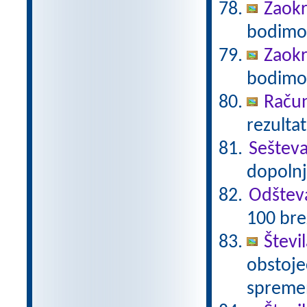
Zaokr
bodimo 
Zaokr
bodimo 
Račun
rezultat
Seštev
dopolnj
Odštev
100 bre
Števi
obstoječ
spremen