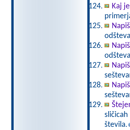
Kaj je
primerja
Napiš
odšteva
Napiš
odšteva
Napiš
sešteva
Napiš
sešteva
Šteje
sličica
števila.