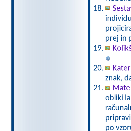
Sesta
individ
projici
prej in 
Kolik
Kater
znak, d
Mate
obliki l
računal
priprav
po vzor