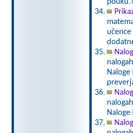
pouku.
Prika
matemat
učence 
dodatn
Nalog
nalogah
Naloge 
preverj
Nalog
nalogah
Naloge 
Naloge