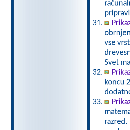
računal
priprav
Prika
obrnjen
vse vrs
drevesn
Svet ma
Prika
koncu 2
dodatn
Prika
matemat
razred.