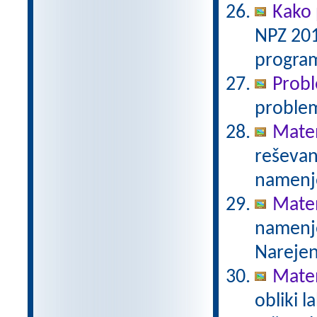
Kako 
NPZ 201
program
Prob
proble
Mate
reševanj
namenje
Mate
namenje
Narejen
Mate
obliki l