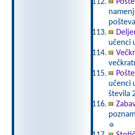
Pošte
namenje
poštevan
Delje
učenci u
Večkr
večkratn
Pošte
učenci 
števila 2
Zabav
poznamo