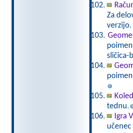
Račun
Za delo
verzijo
Geometri
poimenu
sličica-
Geomet
poimenu
Koled
tednu.
Igra V
učenec i