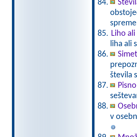
Števi
obstoje
spremen
Liho al
liha ali
Simet
prepozn
števila 
Pisno
sešteva
Osebn
v osebno