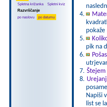
Spletna križanka
Spletni kviz
nasledn
Razvrščanje
Matem
po naslovu
po datumu
kvadratk
pokaže 
Kolik
pik na 
Pošas
utrjeva
Štejem
Urejanj
posamez
Napiši 
list se 