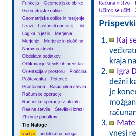
Funkcija
Geometrijske oblike
Računalništvo
Geometrijske oblike
Učimo se učiti
Geometrijske oblike in merjenje
Prispevki
Izrazi
Lastnosti operacij
Liki
Logika in jezik
Merjenje
Kaj se
Merjenje
Merjenje in ploščina
Naravna števila
večkratn
Obdelava podatkov
kraja n
Oblikovanje številskih predstav
Igra 
Orientacija v prostoru
Ploščina
Poštevanka
Potence
dežni k
Prostornina
Racionalna števila
je kone
Računske operacije
možgans
Računske operacije z ulomki
Realna števila
Številski izrazi
računan
Zbiranje podatkov
Matem
Tip Naloge
vnesi re
vsi tipi
nedoločena naloga