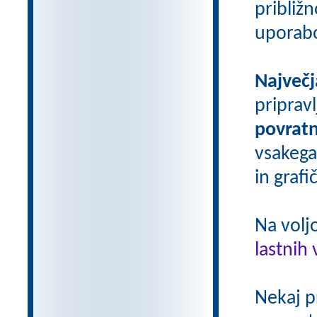
približn
uporab
Največj
priprav
povratn
vsakega
in grafi
Na volj
lastnih 
Nekaj p