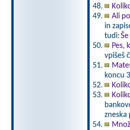
Kolik
Ali p
in zapis
tudi:
Še
Pes, 
vpišeš 
Mate
koncu 3.
Kolik
Kolik
bankovc
zneska 
Množe