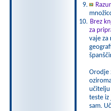
Razu
množico
Brez kn
za pripr
vaje za
geograf
španšči
Orodje 
oziroma
učitelju
teste iz
sam. Uči