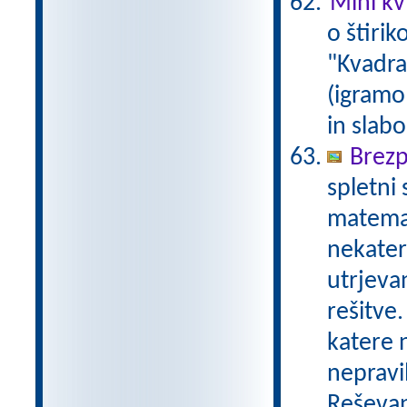
Mini kvi
o štirik
"Kvadrat
(igramo 
in slabo
Brezp
spletni
matemat
nekater
utrjeva
rešitve.
katere n
nepravil
Reševan