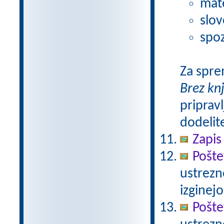
mat
slov
spoz
Za spre
Brez kn
pripravl
dodelit
Zapis
Pošte
ustrezn
izginejo
Pošte