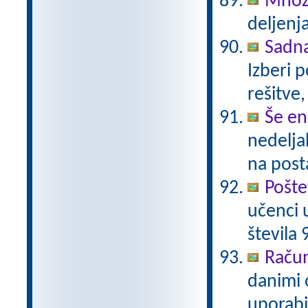
Množi
deljenja
Sadn
Izberi 
rešitve,
Še en
nedelja
na post
Pošte
učenci 
števila 
Račun
danimi 
uporabi