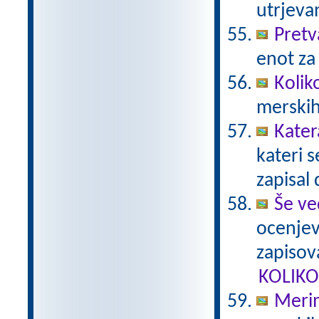
utrjeva
Pretv
enot za
Kolik
merskih
Kater
kateri 
zapisal 
Še ve
ocenjev
zapisova
KOLIKO
Merim