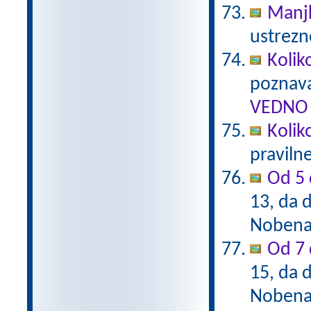
Manj
ustrezn
Kolik
poznava
VEDNO 
Kolik
praviln
Od 5 
13, da d
Nobena 
Od 7 
15, da d
Nobena 