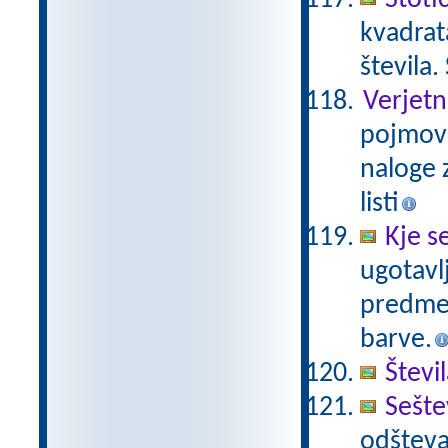
Stoti
kvadrat
števila.
Verjetn
pojmov 
naloge z
listi
Kje s
ugotavl
predmet
barve.
Števi
Sešte
odšteva