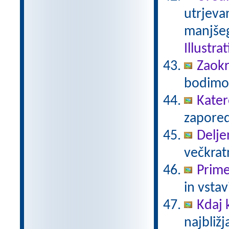
utrjeva
manjšeg
Illustra
Zaokr
bodimo 
Kater
zaporedj
Delje
večkratn
Prime
in vstav
Kdaj
najbližj