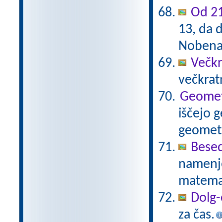
Od 21
13, da d
Nobena 
Večkr
večkratn
Geometr
iščejo 
geometr
Besed
namenje
matema
Dolg-
za čas.