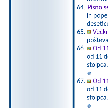
Pisno s
in pope
desetic
Večkra
pošteva
Od 11
od 11 d
stolpca
Od 11
od 11 d
stolpca