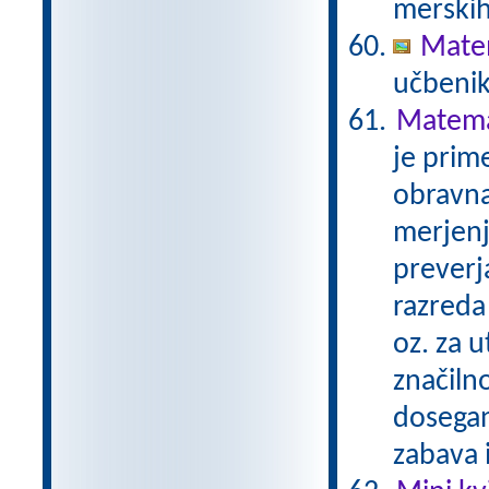
merskih
Matem
učbenik
Matemat
je prime
obravna
merjenj
preverj
razreda 
oz. za u
značilno
dosegan
zabava 