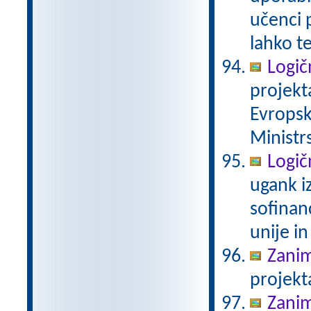
učenci 
lahko t
Logič
projekt
Evropsk
Ministrs
Logič
ugank i
sofinan
unije in
Zanim
projekt
Zanim