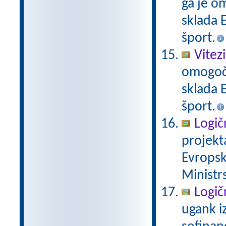
ga je o
sklada E
šport.
Vitez
omogoči
sklada E
šport.
Logič
projekt
Evropsk
Ministrs
Logič
ugank i