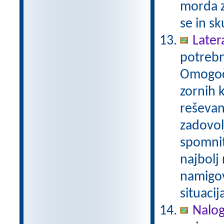
morda z
se in sk
Later
potrebn
Omogoča
zornih 
reševan
zadovol
spomnit
najbolj
namigov
situacij
Nalog