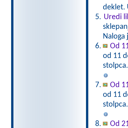
deklet. 
Uredi l
sklepan
Naloga 
Od 11
od 11 d
stolpca
Od 11
od 11 d
stolpca
Od 21