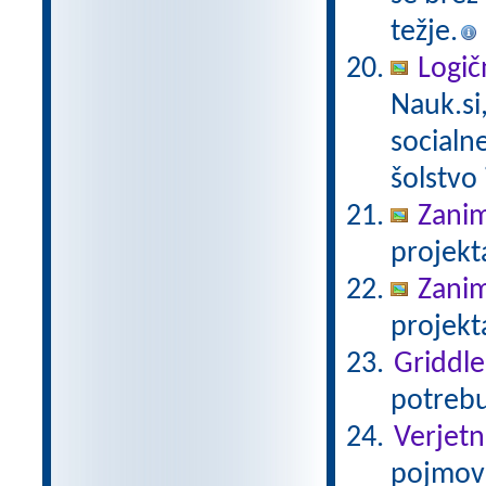
težje.
Logič
Nauk.si
socialn
šolstvo 
Zanim
projekt
Zanim
projekt
Griddle
potrebu
Verjetn
pojmov 