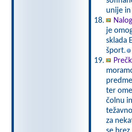
sofinan
unije in
Nalog
je omog
sklada E
šport.
Prečk
moramo n
predme
ter omej
čolnu i
težavnos
za neka
se brez 