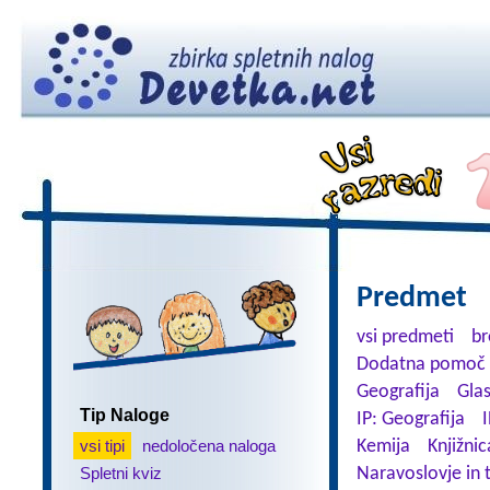
Predmet
vsi predmeti
br
Dodatna pomoč 
Geografija
Gla
Tip Naloge
IP: Geografija
I
vsi tipi
nedoločena naloga
Kemija
Knjižnic
Spletni kviz
Naravoslovje in 