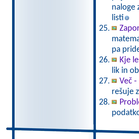
naloge z
listi
Zapo
matemat
pa prid
Kje le
lik in 
Več -
rešuje 
Probl
podatkov