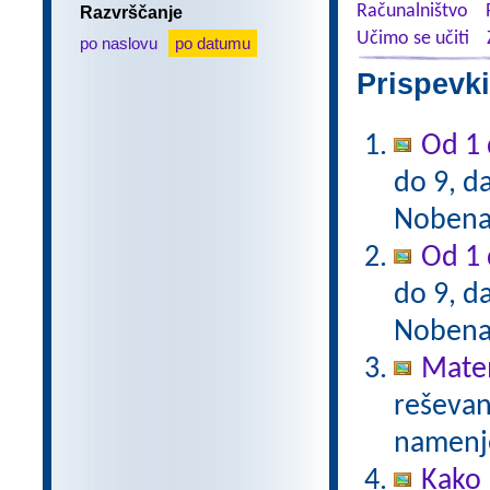
Računalništvo
Razvrščanje
Učimo se učiti
po naslovu
po datumu
Prispevki
Od 1 
do 9, da
Nobena 
Od 1 
do 9, da
Nobena 
Mate
reševanj
namenje
Kako 