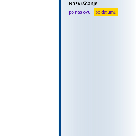
Razvrščanje
po naslovu
po datumu