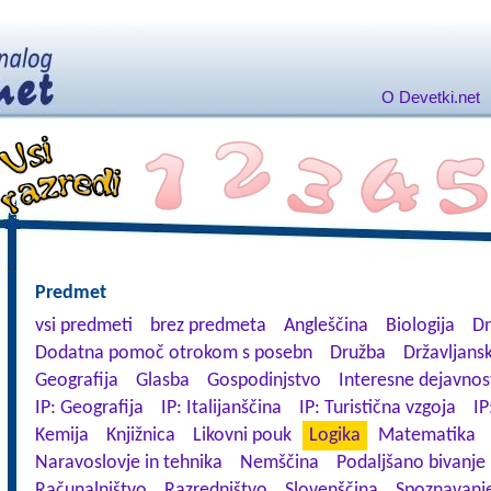
O Devetki.net
Predmet
vsi predmeti
brez predmeta
Angleščina
Biologija
Dn
Dodatna pomoč otrokom s posebn
Družba
Državljansk
Geografija
Glasba
Gospodinjstvo
Interesne dejavnos
IP: Geografija
IP: Italijanščina
IP: Turistična vzgoja
IP
Kemija
Knjižnica
Likovni pouk
Logika
Matematika
Naravoslovje in tehnika
Nemščina
Podaljšano bivanje
Računalništvo
Razredništvo
Slovenščina
Spoznavanje