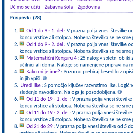
Učimo se učiti
Zabavna šola
Zgodovina
Prispevki (28)
Od 1 do 9 - 1. del
: V prazna polja vnesi številke o
koncu vrstice ali stolpca. Nobena številka se ne sme 
Od 1 do 9 - 2. del
: V prazna polja vnesi številke o
koncu vrstice ali stolpca. Nobena številka se ne sme 
Matematični Kenguru 4
: 25 nalog v spletni obliki
učilnici ali doma. Naloge so namenjene pripravi na 
Kako mi je ime?
: Pozorno prebiraj besedilo z opi
in jih vpiši.
Uredi like
: S pomočjo ključev razvrstimo like. Logič
sledenje navodilom. Naloga je posodobljena.
Od 11 do 19 - 1. del
: V prazna polja vnesi številk
koncu vrstice ali stolpca. Nobena številka se ne sme 
Od 11 do 19 - 2. del
: V prazna polja vnesi številk
koncu vrstice ali stolpca. Nobena številka se ne sme 
Od 21 do 29
: V prazna polja vnesi številke od 5 