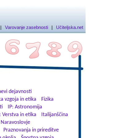
|
Varovanje zasebnosti
|
Učiteljska.net
evi dejavnosti
a vzgoja in etika
Fizika
ti
IP: Astronomija
: Verstva in etika
Italijanščina
Naravoslovje
Praznovanja in prireditve
 okolja
Športna vzgoja