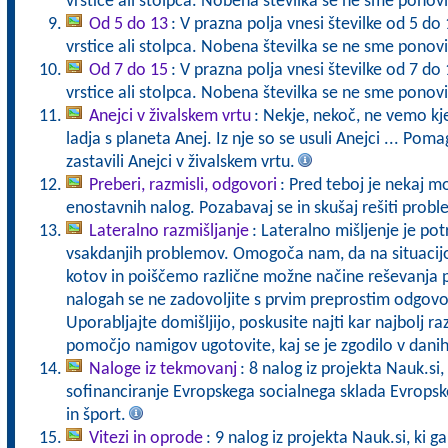
vrstice ali stolpca. Nobena številka se ne sme ponovi
Od 5 do 13
: V prazna polja vnesi številke od 5 do
vrstice ali stolpca. Nobena številka se ne sme ponovi
Od 7 do 15
: V prazna polja vnesi številke od 7 do
vrstice ali stolpca. Nobena številka se ne sme ponovi
Anejci v živalskem vrtu
: Nekje, nekoč, ne vemo kje 
ladja s planeta Anej. Iz nje so se usuli Anejci ... Pomag
zastavili Anejci v živalskem vrtu.
Preberi, razmisli, odgovori
: Pred teboj je nekaj m
enostavnih nalog. Pozabavaj se in skušaj rešiti proble
Lateralno razmišljanje
: Lateralno mišljenje je po
vsakdanjih problemov. Omogoča nam, da na situacijo
kotov in poiščemo različne možne načine reševanja 
nalogah se ne zadovoljite s prvim preprostim odgovo
Uporabljajte domišljijo, poskusite najti kar najbolj ra
pomočjo namigov ugotovite, kaj se je zgodilo v danih 
Naloge iz tekmovanj
: 8 nalog iz projekta Nauk.si,
sofinanciranje Evropskega socialnega sklada Evropske 
in šport.
Vitezi in oprode
: 9 nalog iz projekta Nauk.si, ki 