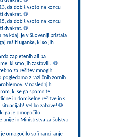
ti dvakrat.
 13, da dobiš vsoto na koncu
ti dvakrat.
 15, da dobiš vsoto na koncu
ti dvakrat.
ne kdaj, je v SLoveniji pristala
aj rešiti uganke, ki so jih
orda zapletenih ali pa
me, ki smo jih zastavili.
trebno za rešitev mnogih
 pogledamo z različnih zornih
problemov. V naslednjih
rom, ki se ga spomnite.
zlične in domiselne rešitve in s
situacijah! Veliko zabave!
 ki ga je omogočilo
unije in Ministrstva za šolstvo
ga je omogočilo sofinanciranje