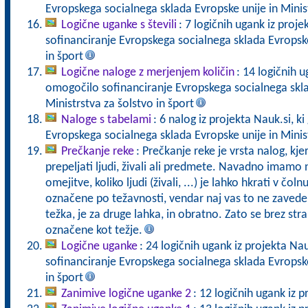
Evropskega socialnega sklada Evropske unije in Minist
Logične uganke s števili
: 7 logičnih ugank iz proje
sofinanciranje Evropskega socialnega sklada Evropske 
in šport
Logične naloge z merjenjem količin
: 14 logičnih u
omogočilo sofinanciranje Evropskega socialnega skla
Ministrstva za šolstvo in šport
Naloge s tabelami
: 6 nalog iz projekta Nauk.si, k
Evropskega socialnega sklada Evropske unije in Minist
Prečkanje reke
: Prečkanje reke je vrsta nalog, k
prepeljati ljudi, živali ali predmete. Navadno imamo
omejitve, koliko ljudi (živali, ...) je lahko hkrati v čol
označene po težavnosti, vendar naj vas to ne zavede.
težka, je za druge lahka, in obratno. Zato se brez strahu
označene kot težje.
Logične uganke
: 24 logičnih ugank iz projekta Nau
sofinanciranje Evropskega socialnega sklada Evropske 
in šport
Zanimive logične uganke 2
: 12 logičnih ugank iz p