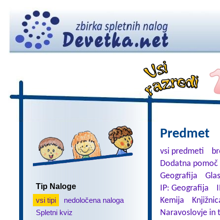
Predmet
vsi predmeti
br
Dodatna pomoč 
Geografija
Gla
Tip Naloge
IP: Geografija
I
vsi tipi
nedoločena naloga
Kemija
Knjižnic
Spletni kviz
Naravoslovje in 