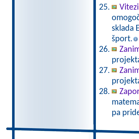
Vitez
omogoči
sklada E
šport.
Zanim
projekt
Zanim
projekt
Zapo
matemat
pa prid