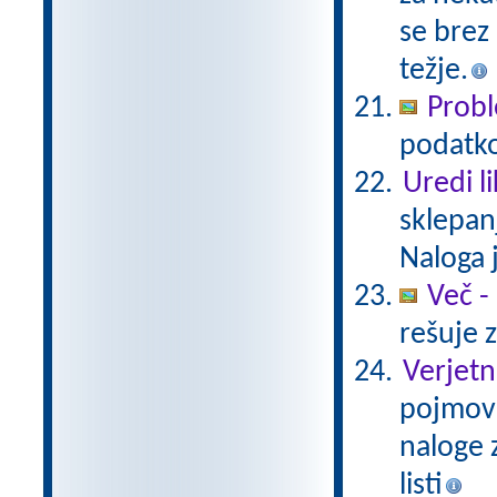
se brez 
težje.
Probl
podatkov
Uredi l
sklepan
Naloga 
Več -
rešuje 
Verjetn
pojmov 
naloge z
listi