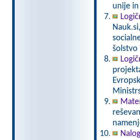
unije in
Logič
Nauk.si
socialn
šolstvo 
Logič
projekt
Evropsk
Ministrs
Mate
reševanj
namenje
Nalog