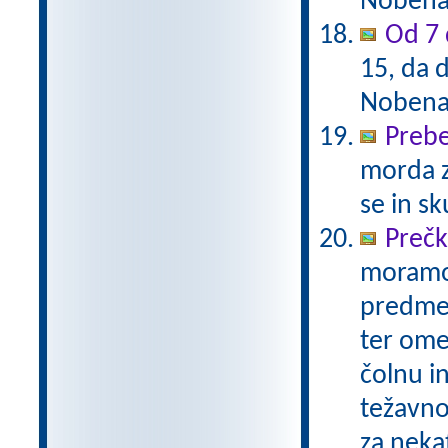
Nobena 
Od 7 
15, da d
Nobena 
Prebe
morda z
se in sk
Prečk
moramo n
predme
ter omej
čolnu i
težavnos
za neka