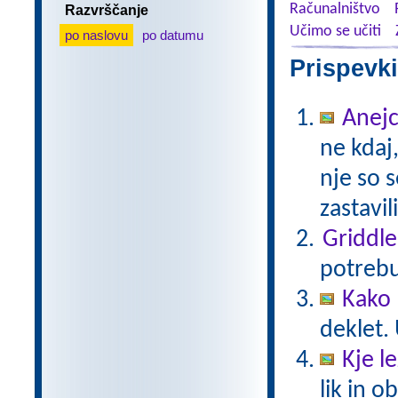
Računalništvo
Razvrščanje
Učimo se učiti
po naslovu
po datumu
Prispevki
Anejc
ne kdaj,
nje so s
zastavil
Griddle
potrebu
Kako 
deklet. 
Kje le
lik in 