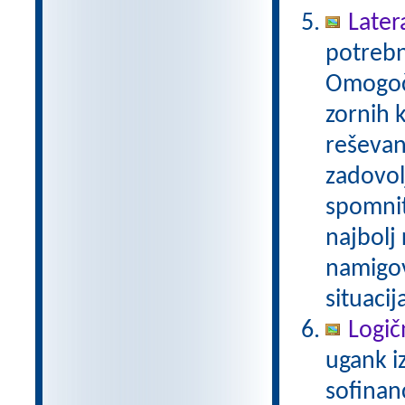
Later
potrebn
Omogoča
zornih 
reševan
zadovol
spomnit
najbolj
namigov
situacij
Logič
ugank i
sofinan