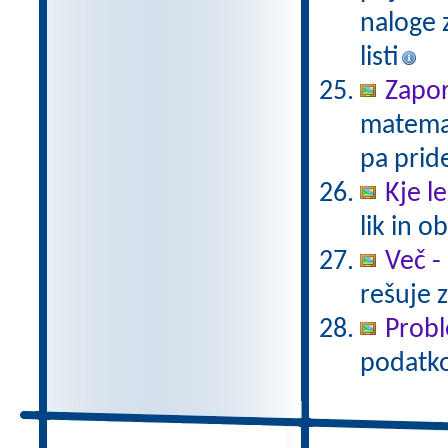
naloge z
listi
Zapo
matemat
pa prid
Kje le
lik in 
Več -
rešuje 
Probl
podatkov