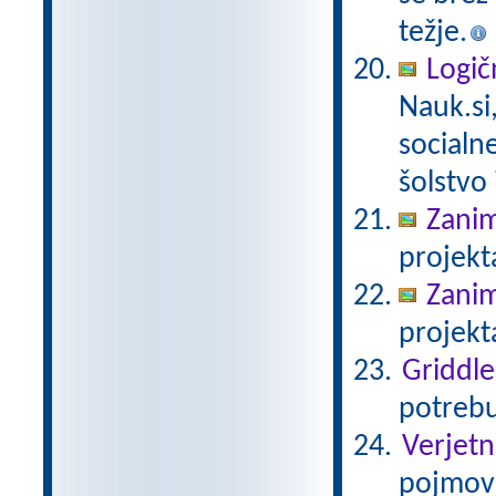
težje.
Logič
Nauk.si
socialn
šolstvo 
Zanim
projekt
Zanim
projekt
Griddle
potrebu
Verjetn
pojmov 