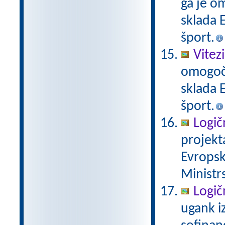
ga je o
sklada E
šport.
Vitez
omogoči
sklada E
šport.
Logič
projekt
Evropsk
Ministrs
Logič
ugank i