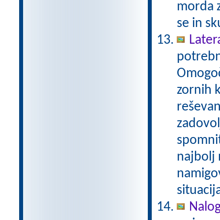
morda z
se in sk
Later
potrebn
Omogoča
zornih 
reševan
zadovol
spomnit
najbolj
namigov
situacij
Nalog