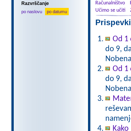
Računalništvo
Razvrščanje
Učimo se učiti
po naslovu
po datumu
Prispevki
Od 1 
do 9, da
Nobena 
Od 1 
do 9, da
Nobena 
Mate
reševanj
namenje
Kako 