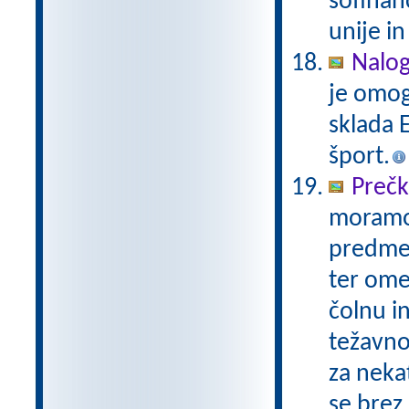
sofinan
unije in
Nalog
je omog
sklada E
šport.
Prečk
moramo n
predme
ter omej
čolnu i
težavnos
za neka
se brez 