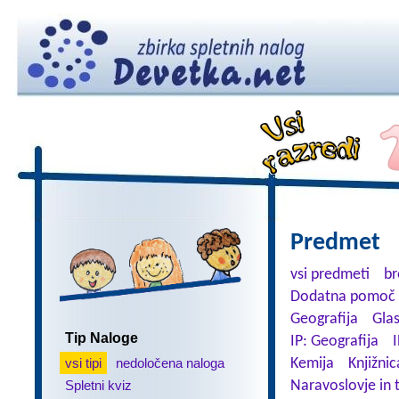
Predmet
vsi predmeti
br
Dodatna pomoč 
Geografija
Gla
Tip Naloge
IP: Geografija
I
vsi tipi
nedoločena naloga
Kemija
Knjižnic
Spletni kviz
Naravoslovje in 