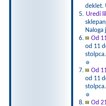
deklet. 
Uredi l
sklepan
Naloga 
Od 11
od 11 d
stolpca
Od 11
od 11 d
stolpca
Od 21