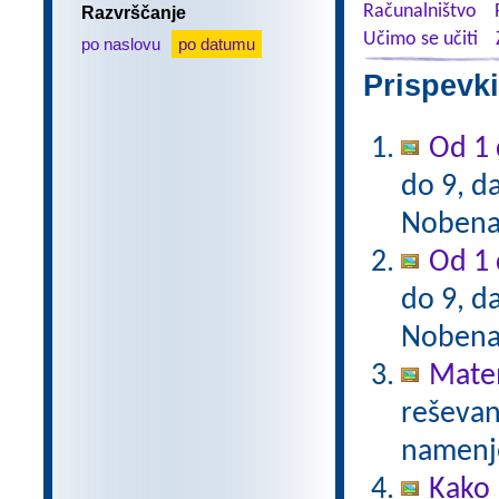
Računalništvo
Razvrščanje
Učimo se učiti
po naslovu
po datumu
Prispevki
Od 1 
do 9, da
Nobena 
Od 1 
do 9, da
Nobena 
Mate
reševanj
namenje
Kako 