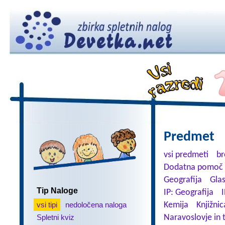
Predmet
vsi predmeti
br
Dodatna pomoč 
Geografija
Gla
Tip Naloge
IP: Geografija
I
vsi tipi
nedoločena naloga
Kemija
Knjižnic
Spletni kviz
Naravoslovje in 