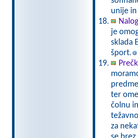
sofinan
unije in
Nalog
je omog
sklada E
šport.
Prečk
moramo n
predme
ter omej
čolnu i
težavnos
za neka
se brez 