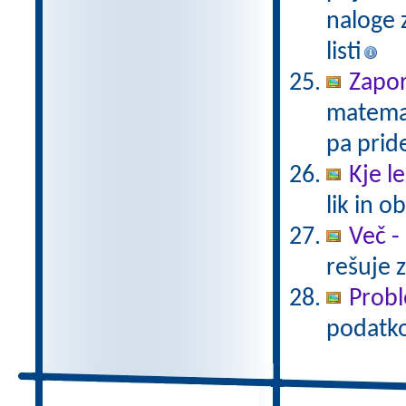
naloge z
listi
Zapo
matemat
pa prid
Kje le
lik in 
Več -
rešuje 
Probl
podatkov