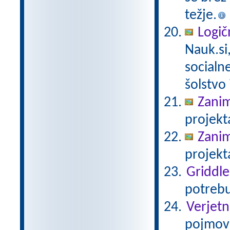
težje.
Logič
Nauk.si
socialn
šolstvo 
Zanim
projekt
Zanim
projekt
Griddle
potrebu
Verjetn
pojmov 