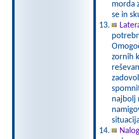
morda z
se in sk
Later
potrebn
Omogoča
zornih 
reševan
zadovol
spomnit
najbolj
namigov
situacij
Nalog