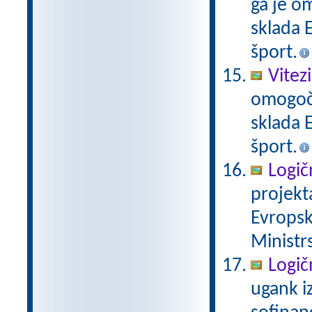
ga je o
sklada E
šport.
Vitez
omogoči
sklada E
šport.
Logič
projekt
Evropsk
Ministrs
Logič
ugank i