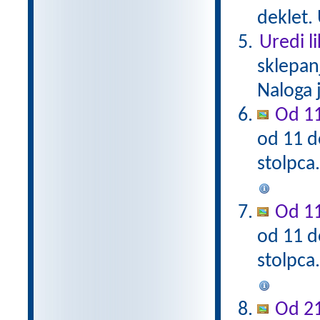
deklet. 
Uredi l
sklepan
Naloga 
Od 11
od 11 d
stolpca
Od 11
od 11 d
stolpca
Od 21