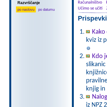
Računalništvo
Razvrščanje
Učimo se učiti
po naslovu
po datumu
Prispevki
Kako
kviz iz 
Kdo je
slikanic
knjižnic
praviln
knjig in
Nalog
iz NPZ 