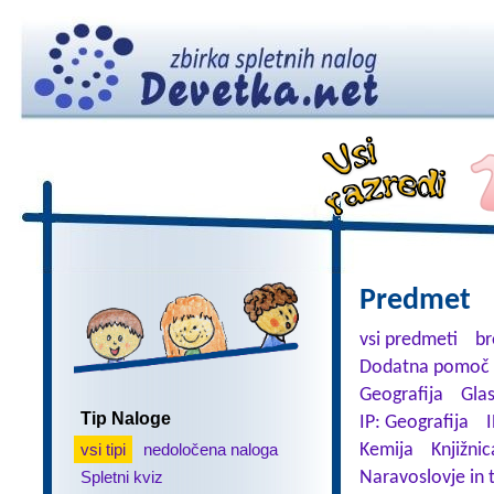
Predmet
vsi predmeti
br
Dodatna pomoč 
Geografija
Gla
Tip Naloge
IP: Geografija
I
vsi tipi
nedoločena naloga
Kemija
Knjižnic
Spletni kviz
Naravoslovje in 