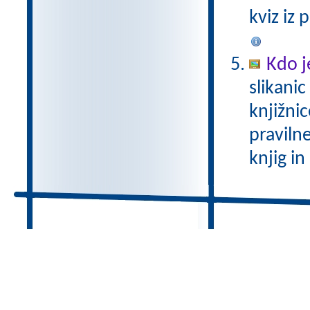
kviz iz 
Kdo je
slikanic
knjižnic
praviln
knjig in