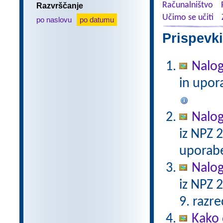
Računalništvo
Razvrščanje
Učimo se učiti
po naslovu
po datumu
Prispevki
Nalog
in upor
Nalog
iz NPZ 
uporabe
Nalog
iz NPZ 
9. razre
Kako