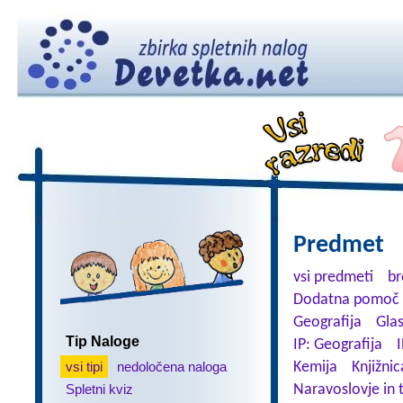
Predmet
vsi predmeti
br
Dodatna pomoč 
Geografija
Gla
Tip Naloge
IP: Geografija
I
vsi tipi
nedoločena naloga
Kemija
Knjižnic
Spletni kviz
Naravoslovje in 