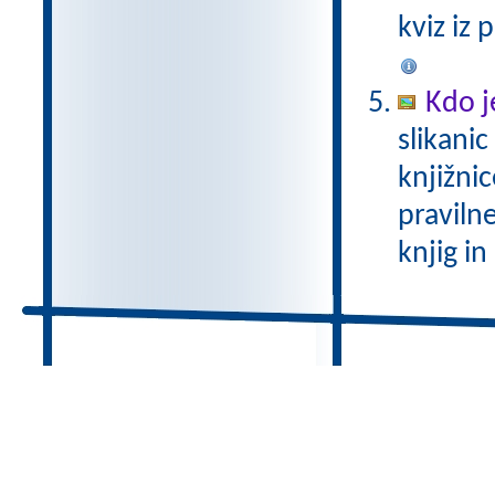
kviz iz 
Kdo je
slikanic
knjižnic
praviln
knjig in