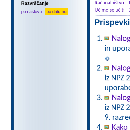
Računalništvo
Razvrščanje
Učimo se učiti
po naslovu
po datumu
Prispevki
Nalog
in upor
Nalog
iz NPZ 
uporabe
Nalog
iz NPZ 
9. razre
Kako