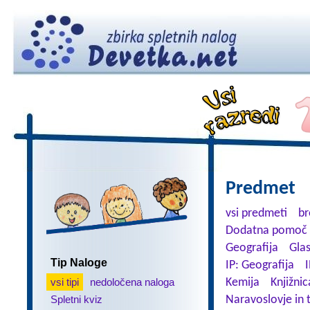
Predmet
vsi predmeti
br
Dodatna pomoč 
Geografija
Gla
Tip Naloge
IP: Geografija
I
vsi tipi
nedoločena naloga
Kemija
Knjižnic
Spletni kviz
Naravoslovje in 