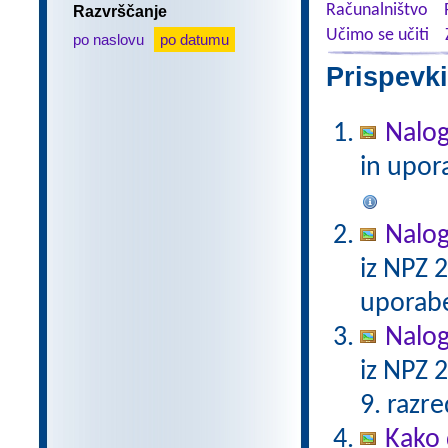
Računalništvo
Razvrščanje
Učimo se učiti
po naslovu
po datumu
Prispevki
Nalog
in upor
Nalog
iz NPZ 
uporabe
Nalog
iz NPZ 
9. razre
Kako