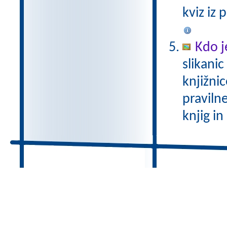
kviz iz 
Kdo je
slikanic
knjižnic
praviln
knjig in