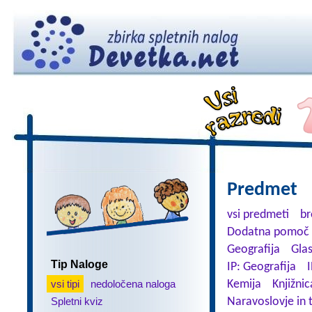
Predmet
vsi predmeti
br
Dodatna pomoč 
Geografija
Gla
Tip Naloge
IP: Geografija
I
vsi tipi
nedoločena naloga
Kemija
Knjižnic
Spletni kviz
Naravoslovje in 