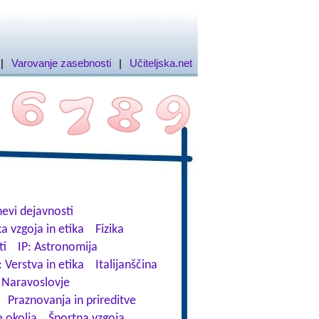
|
Varovanje zasebnosti
|
Učiteljska.net
evi dejavnosti
a vzgoja in etika
Fizika
ti
IP: Astronomija
: Verstva in etika
Italijanščina
Naravoslovje
Praznovanja in prireditve
 okolja
Športna vzgoja