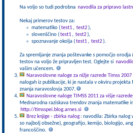
Na voljo so tudi podrobna
navodila za pripravo lastn
Nekaj primerov testov za:
matematiko (
test1
,
test2
),
slovenščino (
test1
,
test2
),
spoznavanje okolja (
test1
,
test2
).
Za spremljanje znanja poštevanke s pomočjo orodja
testov na voljo že pripravljen test. Oglejte si
navodil
vašim učencem.
Naravoslovne naloge za nižje razrede Timss 2007
nalogah iz publikacije, ki je nastala v okviru projek
znanja naravoslovja 2007.
Naravoslovne naloge TIMSS 2011 za višje razrede
Mednarodna raziskava trendov znanja matematike in 
http://timsspei.blog.arnes.si
Brez knjige - zbirka nalog
: navodila: Zbirka nalog
so najbolj obsežne), geografijo, kemijo, biologijo, an
francoščino.