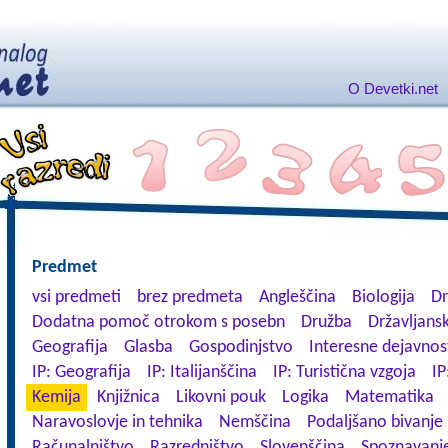
O Devetki.net
Predmet
vsi predmeti
brez predmeta
Angleščina
Biologija
Dn
Dodatna pomoč otrokom s posebn
Družba
Državljansk
Geografija
Glasba
Gospodinjstvo
Interesne dejavnos
IP: Geografija
IP: Italijanščina
IP: Turistična vzgoja
IP
Kemija
Knjižnica
Likovni pouk
Logika
Matematika
Naravoslovje in tehnika
Nemščina
Podaljšano bivanje
Računalništvo
Razredništvo
Slovenščina
Spoznavanje