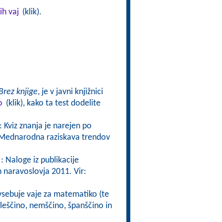
ih vaj
(klik).
Brez knjige
, je v javni knjižnici
o
(klik), kako ta test dodelite
: Kviz znanja je narejen po
ta Mednarodna raziskava trendov
: Naloge iz publikacije
naravoslovja 2011. Vir:
 vsebuje vaje za matematiko (te
gleščino, nemščino, španščino in