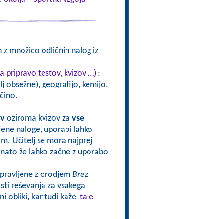
 z množico odličnih nalog iz
a pripravo testov, kvizov …)
:
j obsežne), geografijo, kemijo,
čino.
ov
oziroma kvizov za
vse
vljene naloge, uporabi lahko
sam. Učitelj se mora najprej
oj nato že lahko začne z uporabo.
ripravljene z orodjem
Brez
ti reševanja za vsakega
i obliki, kar tudi kaže
tale