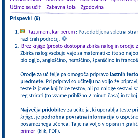
Učimo se učiti
Zabavna šola
Zgodovina
Prispevki (9)
Razumem, kar berem
: Posodobljena spletna stran
različnih področij.
Brez knjige (prosto dostopna zbirka nalog in orodje z
Zbirka nalog vsebuje vaje za matematiko (te so najbol
biologijo, angleščino, nemščino, španščino in francoš
Orodje za učitelje pa omogoča pripravo
lastnih test
predmete
. Pri pripravi so učitelju na voljo že pripra
teste iz javne knjižnice testov, ali pa naloge sestavi 
registrirati (to vzame približno 2 minuti časa) in tak
Največja pridobitev
za učitelja, ki uporablja teste p
knjige
, je
podrobna povratna informacija
o uspešnos
posameznega učenca. Ta je na voljo v opisni in grafičn
primer
(klik, PDF).