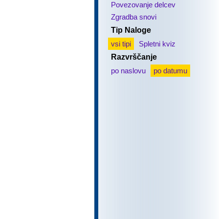
Povezovanje delcev
Zgradba snovi
Tip Naloge
vsi tipi
Spletni kviz
Razvrščanje
po naslovu
po datumu