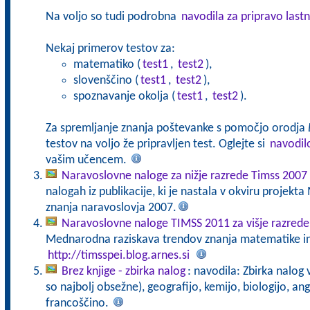
Na voljo so tudi podrobna
navodila za pripravo lastn
Nekaj primerov testov za:
matematiko (
test1
,
test2
),
slovenščino (
test1
,
test2
),
spoznavanje okolja (
test1
,
test2
).
Za spremljanje znanja poštevanke s pomočjo orodja
testov na voljo že pripravljen test. Oglejte si
navodil
vašim učencem.
Naravoslovne naloge za nižje razrede Timss 2007
nalogah iz publikacije, ki je nastala v okviru projek
znanja naravoslovja 2007.
Naravoslovne naloge TIMSS 2011 za višje razrede
Mednarodna raziskava trendov znanja matematike in 
http://timsspei.blog.arnes.si
Brez knjige - zbirka nalog
: navodila: Zbirka nalog
so najbolj obsežne), geografijo, kemijo, biologijo, an
francoščino.