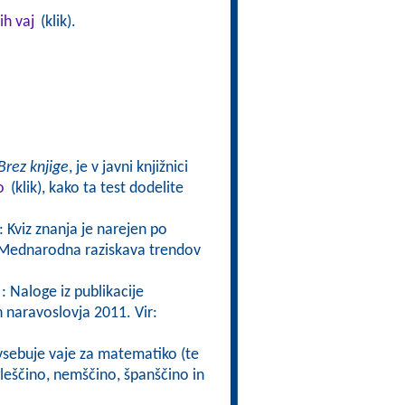
ih vaj
(klik).
Brez knjige
, je v javni knjižnici
o
(klik), kako ta test dodelite
: Kviz znanja je narejen po
ta Mednarodna raziskava trendov
: Naloge iz publikacije
naravoslovja 2011. Vir:
 vsebuje vaje za matematiko (te
gleščino, nemščino, španščino in