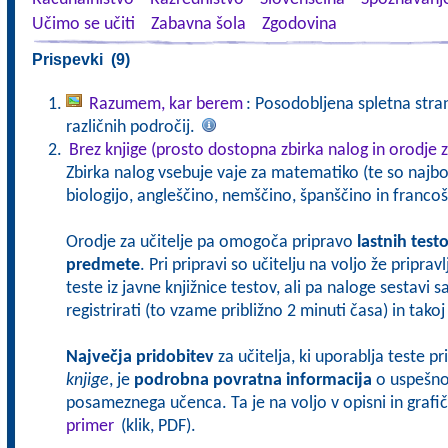
Učimo se učiti
Zabavna šola
Zgodovina
Prispevki (9)
Razumem, kar berem
: Posodobljena spletna stran
različnih področij.
Brez knjige (prosto dostopna zbirka nalog in orodje z
Zbirka nalog vsebuje vaje za matematiko (te so najbol
biologijo, angleščino, nemščino, španščino in francoš
Orodje za učitelje pa omogoča pripravo
lastnih test
predmete
. Pri pripravi so učitelju na voljo že pripra
teste iz javne knjižnice testov, ali pa naloge sestavi 
registrirati (to vzame približno 2 minuti časa) in tak
Največja pridobitev
za učitelja, ki uporablja teste p
knjige
, je
podrobna povratna informacija
o uspešnos
posameznega učenca. Ta je na voljo v opisni in grafičn
primer
(klik, PDF).