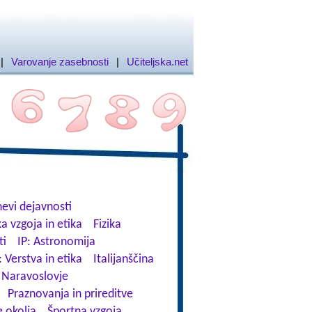
|
Varovanje zasebnosti
|
Učiteljska.net
evi dejavnosti
a vzgoja in etika
Fizika
ti
IP: Astronomija
: Verstva in etika
Italijanščina
Naravoslovje
Praznovanja in prireditve
 okolja
Športna vzgoja