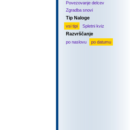
Povezovanje delcev
Zgradba snovi
Tip Naloge
vsi tipi
Spletni kviz
Razvrščanje
po naslovu
po datumu