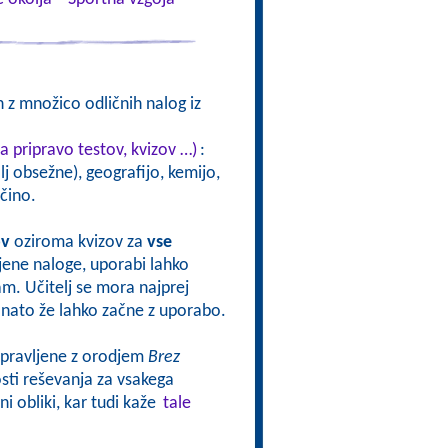
 z množico odličnih nalog iz
a pripravo testov, kvizov …)
:
j obsežne), geografijo, kemijo,
čino.
ov
oziroma kvizov za
vse
vljene naloge, uporabi lahko
sam. Učitelj se mora najprej
oj nato že lahko začne z uporabo.
ripravljene z orodjem
Brez
ti reševanja za vsakega
i obliki, kar tudi kaže
tale