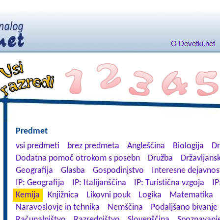
O Devetki.net
Predmet
vsi predmeti
brez predmeta
Angleščina
Biologija
Dn
Dodatna pomoč otrokom s posebn
Družba
Državljansk
Geografija
Glasba
Gospodinjstvo
Interesne dejavnos
IP: Geografija
IP: Italijanščina
IP: Turistična vzgoja
IP
Kemija
Knjižnica
Likovni pouk
Logika
Matematika
Naravoslovje in tehnika
Nemščina
Podaljšano bivanje
Računalništvo
Razredništvo
Slovenščina
Spoznavanje