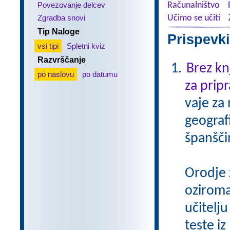
Povezovanje delcev
Računalništvo
Zgradba snovi
Učimo se učiti
Tip Naloge
Prispevki
vsi tipi
Spletni kviz
Razvrščanje
Brez kn
po naslovu
po datumu
za pripr
vaje za
geograf
španšči
Orodje 
oziroma
učitelju
teste iz