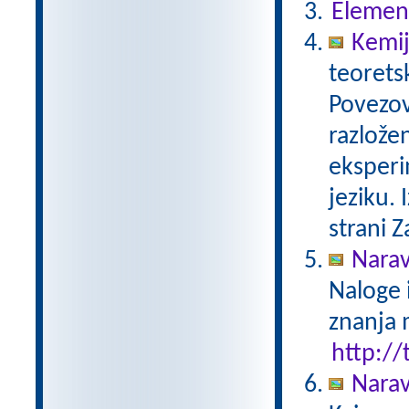
Elemen
Kemij
teorets
Povezov
razlože
eksperi
jeziku.
strani Z
Narav
Naloge 
znanja 
http://
Narav