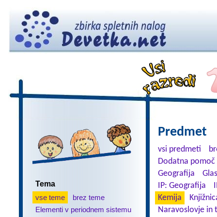
Predmet
vsi predmeti
br
Dodatna pomoč 
Geografija
Gla
Tema
IP: Geografija
I
vse teme
brez teme
Kemija
Knjižnic
Elementi v periodnem sistemu
Naravoslovje in 