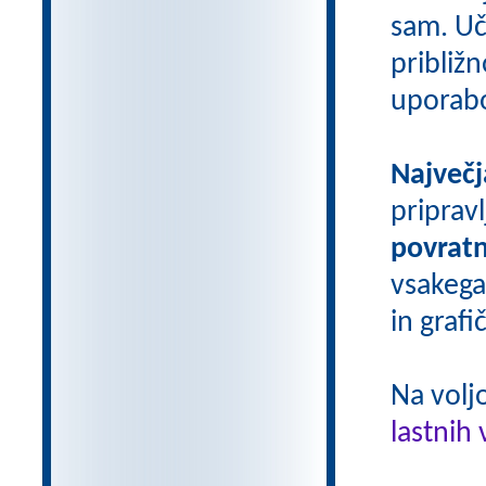
sam. Uči
približn
uporab
Največj
priprav
povratn
vsakega
in grafi
Na volj
lastnih 