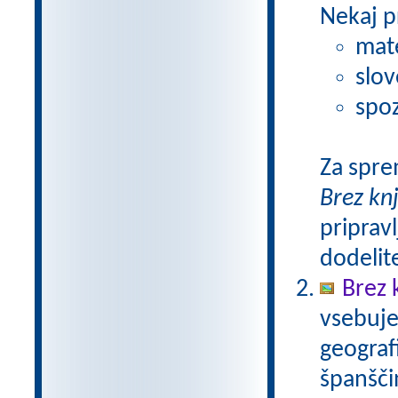
Nekaj p
mat
slov
spoz
Za spre
Brez kn
pripravl
dodelit
Brez 
vsebuje
geograf
španšči