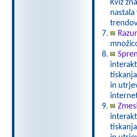
Kviz zna
nastala
trendov
Razu
množico
Spre
interak
tiskanj
in utrje
interne
Zmesi
interak
tiskanj