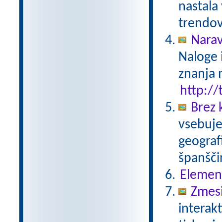
nastala
trendov
Narav
Naloge 
znanja 
http://
Brez 
vsebuje
geograf
španšči
Elemen
Zmesi
interak