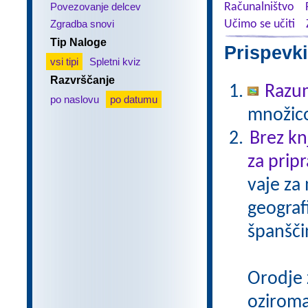
Povezovanje delcev
Računalništvo
Zgradba snovi
Učimo se učiti
Tip Naloge
Prispevki
vsi tipi
Spletni kviz
Razvrščanje
Razu
po naslovu
po datumu
množico
Brez kn
za pripr
vaje za
geograf
španšči
Orodje 
oziroma