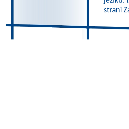
jeziku.
strani Z