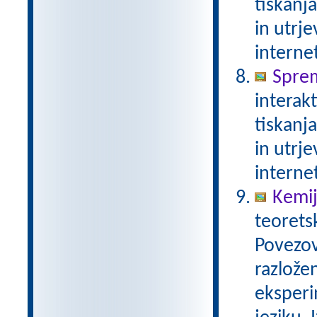
tiskanj
in utrje
interne
Spre
interak
tiskanj
in utrje
interne
Kemij
teorets
Povezov
razlože
eksperi