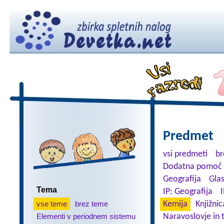
Predmet
vsi predmeti
br
Dodatna pomoč 
Geografija
Gla
Tema
IP: Geografija
I
vse teme
brez teme
Kemija
Knjižnic
Elementi v periodnem sistemu
Naravoslovje in 