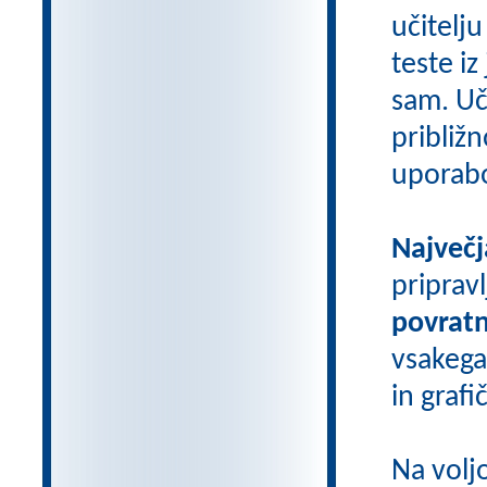
učitelju
teste iz
sam. Uči
približn
uporab
Največj
priprav
povratn
vsakega
in grafi
Na volj