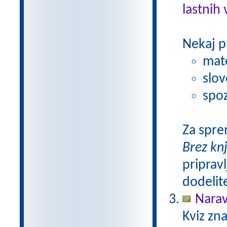
lastnih 
Nekaj p
mat
slov
spoz
Za spre
Brez kn
pripravl
dodelit
Narav
Kviz zna