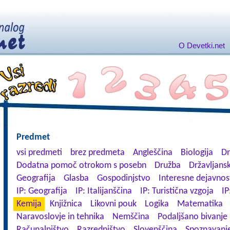
O Devetki.net
Predmet
vsi predmeti
brez predmeta
Angleščina
Biologija
Dn
Dodatna pomoč otrokom s posebn
Družba
Državljansk
Geografija
Glasba
Gospodinjstvo
Interesne dejavnos
IP: Geografija
IP: Italijanščina
IP: Turistična vzgoja
IP
Kemija
Knjižnica
Likovni pouk
Logika
Matematika
Naravoslovje in tehnika
Nemščina
Podaljšano bivanje
Računalništvo
Razredništvo
Slovenščina
Spoznavanje