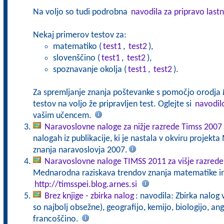
Na voljo so tudi podrobna
navodila za pripravo lastn
Nekaj primerov testov za:
matematiko (
test1
,
test2
),
slovenščino (
test1
,
test2
),
spoznavanje okolja (
test1
,
test2
).
Za spremljanje znanja poštevanke s pomočjo orodja
testov na voljo že pripravljen test. Oglejte si
navodil
vašim učencem.
Naravoslovne naloge za nižje razrede Timss 2007
nalogah iz publikacije, ki je nastala v okviru projek
znanja naravoslovja 2007.
Naravoslovne naloge TIMSS 2011 za višje razrede
Mednarodna raziskava trendov znanja matematike in 
http://timsspei.blog.arnes.si
Brez knjige - zbirka nalog
: navodila: Zbirka nalog
so najbolj obsežne), geografijo, kemijo, biologijo, an
francoščino.