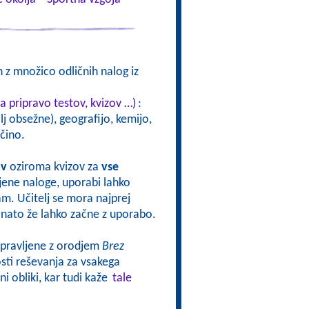
 z množico odličnih nalog iz
a pripravo testov, kvizov …)
:
j obsežne), geografijo, kemijo,
čino.
ov
oziroma kvizov za
vse
vljene naloge, uporabi lahko
sam. Učitelj se mora najprej
oj nato že lahko začne z uporabo.
ripravljene z orodjem
Brez
ti reševanja za vsakega
i obliki, kar tudi kaže
tale