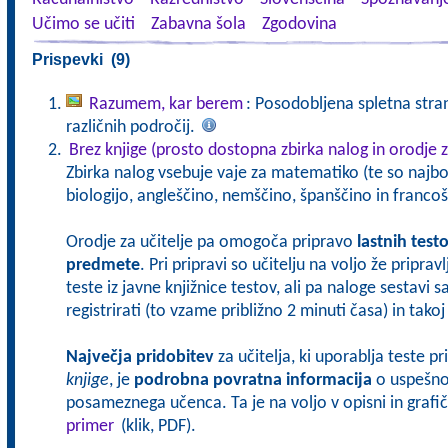
Učimo se učiti
Zabavna šola
Zgodovina
Prispevki (9)
Razumem, kar berem
: Posodobljena spletna stran
različnih področij.
Brez knjige (prosto dostopna zbirka nalog in orodje z
Zbirka nalog vsebuje vaje za matematiko (te so najbol
biologijo, angleščino, nemščino, španščino in francoš
Orodje za učitelje pa omogoča pripravo
lastnih test
predmete
. Pri pripravi so učitelju na voljo že pripra
teste iz javne knjižnice testov, ali pa naloge sestavi 
registrirati (to vzame približno 2 minuti časa) in tak
Največja pridobitev
za učitelja, ki uporablja teste p
knjige
, je
podrobna povratna informacija
o uspešnos
posameznega učenca. Ta je na voljo v opisni in grafičn
primer
(klik, PDF).