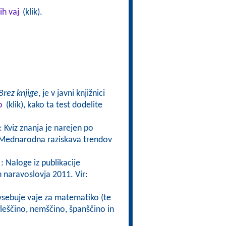
ih vaj
(klik).
Brez knjige
, je v javni knjižnici
o
(klik), kako ta test dodelite
: Kviz znanja je narejen po
ta Mednarodna raziskava trendov
: Naloge iz publikacije
naravoslovja 2011. Vir:
 vsebuje vaje za matematiko (te
gleščino, nemščino, španščino in