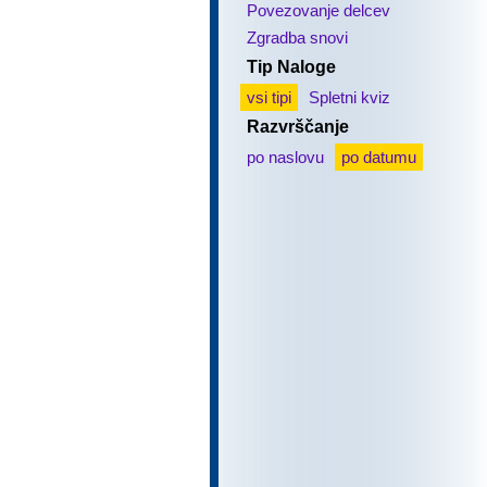
Povezovanje delcev
Zgradba snovi
Tip Naloge
vsi tipi
Spletni kviz
Razvrščanje
po naslovu
po datumu