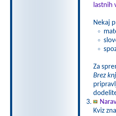
lastnih 
Nekaj p
mat
slov
spoz
Za spre
Brez kn
pripravl
dodelit
Narav
Kviz zna