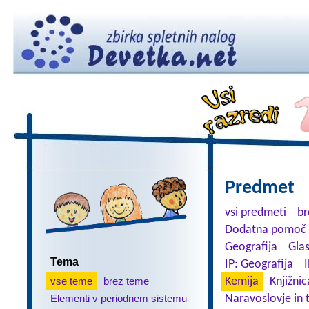
Predmet
vsi predmeti
br
Dodatna pomoč 
Geografija
Gla
Tema
IP: Geografija
I
vse teme
brez teme
Kemija
Knjižnic
Elementi v periodnem sistemu
Naravoslovje in 