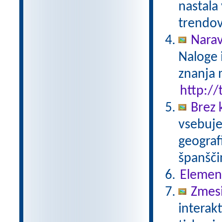
nastala
trendov
Narav
Naloge 
znanja 
http://
Brez 
vsebuje
geograf
španšči
Elemen
Zmesi
interak