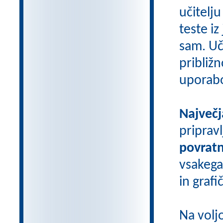
učitelju
teste iz
sam. Uči
približn
uporab
Največj
priprav
povratn
vsakega
in grafi
Na volj