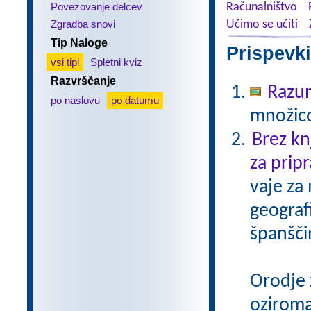
Povezovanje delcev
Računalništvo
Zgradba snovi
Učimo se učiti
Tip Naloge
Prispevki
vsi tipi
Spletni kviz
Razvrščanje
Razu
po naslovu
po datumu
množico
Brez kn
za pripr
vaje za
geograf
španšči
Orodje 
oziroma