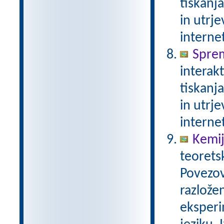
tiskanj
in utrje
interne
Spre
interak
tiskanj
in utrje
interne
Kemij
teorets
Povezov
razlože
eksperi