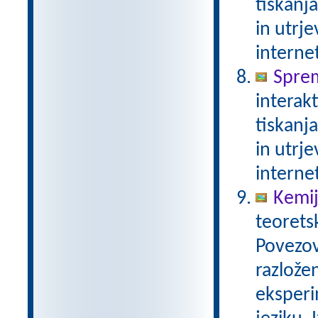
tiskanj
in utrje
interne
Spre
interak
tiskanj
in utrje
interne
Kemij
teorets
Povezov
razlože
eksperi