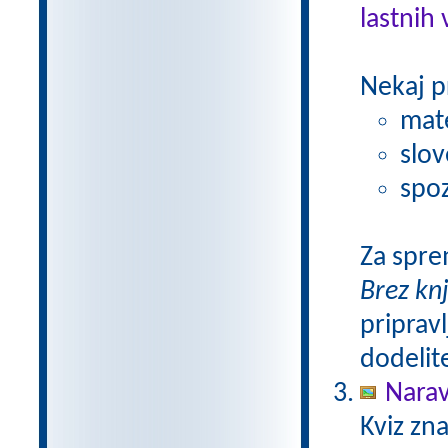
lastnih 
Nekaj p
mat
slov
spoz
Za spre
Brez kn
pripravl
dodelit
Narav
Kviz zna