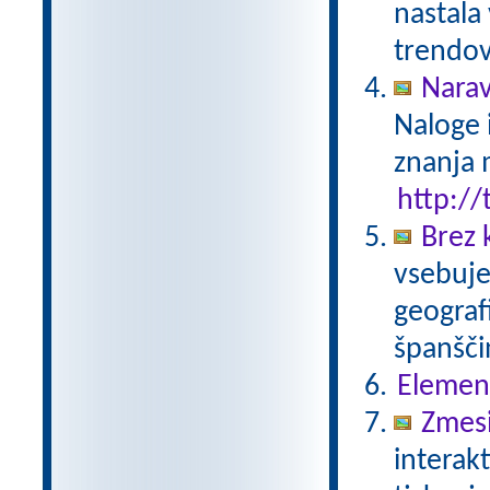
nastala
trendov
Narav
Naloge 
znanja 
http://
Brez 
vsebuje
geograf
španšči
Elemen
Zmesi
interak