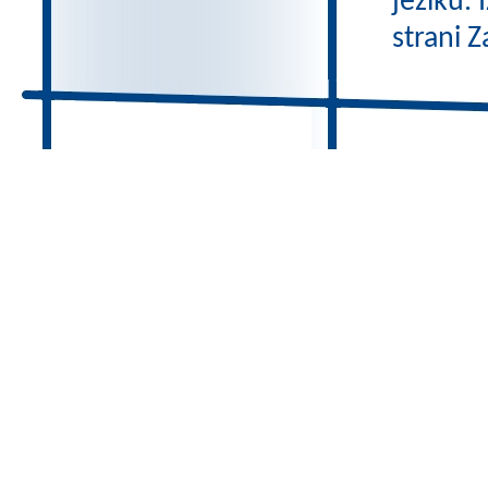
jeziku.
strani Z