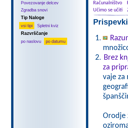
Povezovanje delcev
Računalništvo
Zgradba snovi
Učimo se učiti
Tip Naloge
Prispevki
vsi tipi
Spletni kviz
Razvrščanje
Razu
po naslovu
po datumu
množico
Brez kn
za pripr
vaje za
geograf
španšči
Orodje 
oziroma