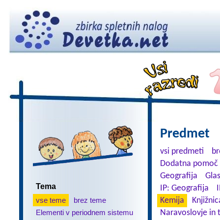
Predmet
vsi predmeti
br
Dodatna pomoč 
Geografija
Gla
Tema
IP: Geografija
I
vse teme
brez teme
Kemija
Knjižnic
Elementi v periodnem sistemu
Naravoslovje in 