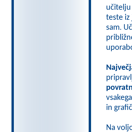
učitelju
teste iz
sam. Uči
približn
uporab
Največj
priprav
povratn
vsakega
in grafi
Na volj