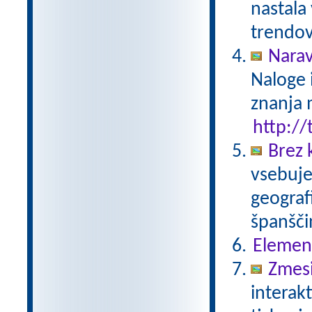
nastala
trendov
Narav
Naloge 
znanja 
http://
Brez 
vsebuje
geograf
španšči
Elemen
Zmesi
interak