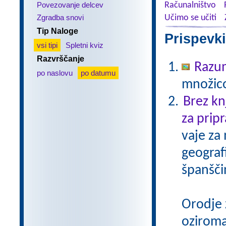
Povezovanje delcev
Računalništvo
Zgradba snovi
Učimo se učiti
Tip Naloge
Prispevki
vsi tipi
Spletni kviz
Razvrščanje
Razu
po naslovu
po datumu
množico
Brez kn
za pripr
vaje za
geograf
španšči
Orodje 
oziroma