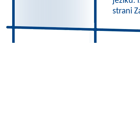
jeziku.
strani Z