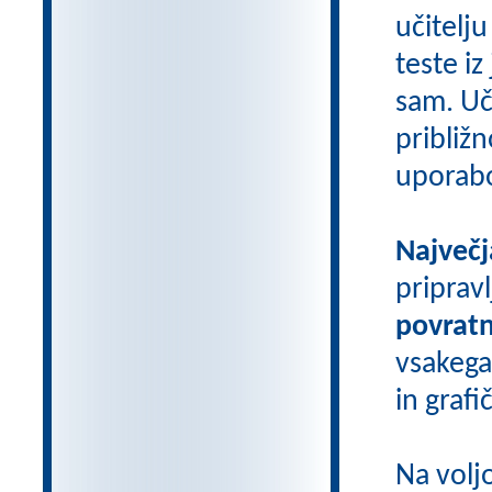
učitelju
teste iz
sam. Uči
približn
uporab
Največj
priprav
povratn
vsakega
in grafi
Na volj