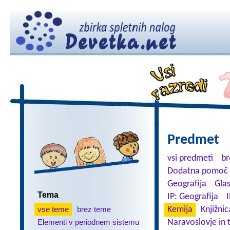
Predmet
vsi predmeti
br
Dodatna pomoč 
Geografija
Gla
Tema
IP: Geografija
I
vse teme
brez teme
Kemija
Knjižnic
Elementi v periodnem sistemu
Naravoslovje in 