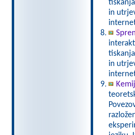
tiskanj
in utrje
interne
Spre
interak
tiskanj
in utrje
interne
Kemij
teorets
Povezov
razlože
eksperi