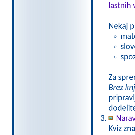
lastnih 
Nekaj p
mat
slov
spoz
Za spre
Brez kn
pripravl
dodelit
Narav
Kviz zna