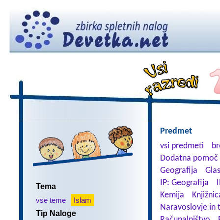
Predmet
vsi predmeti
br
Dodatna pomoč 
Geografija
Gla
IP: Geografija
I
Tema
Kemija
Knjižnic
vse teme
Islam
Naravoslovje in 
Tip Naloge
Računalništvo