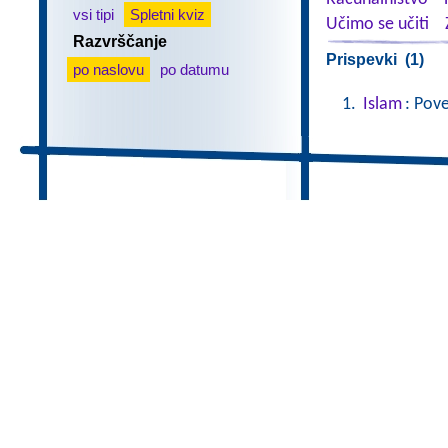
vsi tipi
Spletni kviz
Učimo se učiti
Razvrščanje
Prispevki (1)
po naslovu
po datumu
Islam
: Pov