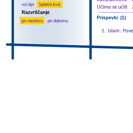
vsi tipi
Spletni kviz
Učimo se učiti
Razvrščanje
Prispevki (1)
po naslovu
po datumu
Islam
: Pov