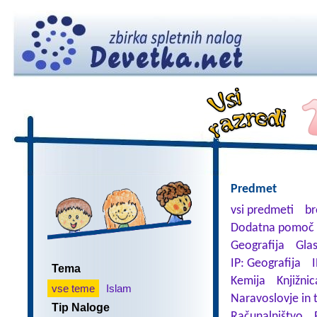
Predmet
vsi predmeti
br
Dodatna pomoč 
Geografija
Gla
IP: Geografija
I
Tema
Kemija
Knjižnic
vse teme
Islam
Naravoslovje in 
Tip Naloge
Računalništvo