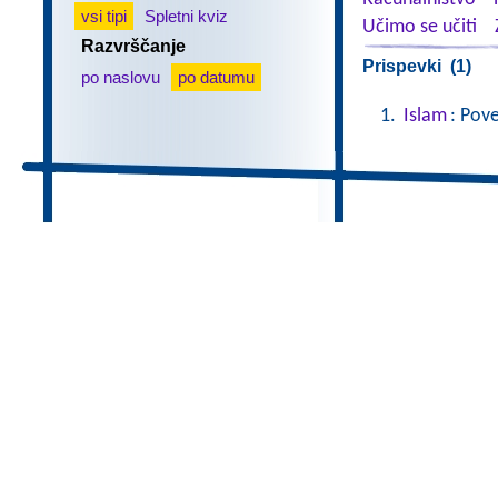
vsi tipi
Spletni kviz
Učimo se učiti
Razvrščanje
Prispevki (1)
po naslovu
po datumu
Islam
: Pov