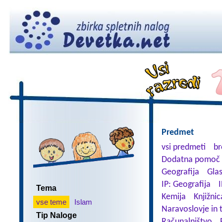
Predmet
vsi predmeti
br
Dodatna pomoč 
Geografija
Gla
IP: Geografija
I
Tema
Kemija
Knjižnic
vse teme
Islam
Naravoslovje in 
Tip Naloge
Računalništvo