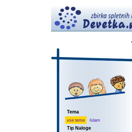
Tema
vse teme
Islam
Tip Naloge