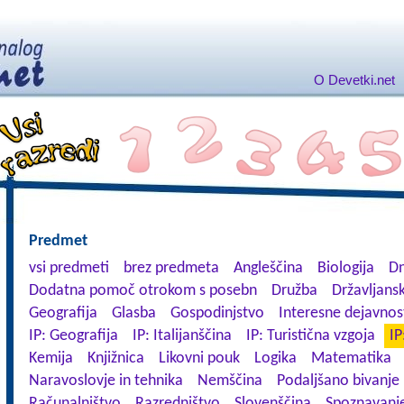
O Devetki.net
Predmet
vsi predmeti
brez predmeta
Angleščina
Biologija
Dn
Dodatna pomoč otrokom s posebn
Družba
Državljansk
Geografija
Glasba
Gospodinjstvo
Interesne dejavnos
IP: Geografija
IP: Italijanščina
IP: Turistična vzgoja
IP
Kemija
Knjižnica
Likovni pouk
Logika
Matematika
Naravoslovje in tehnika
Nemščina
Podaljšano bivanje
Računalništvo
Razredništvo
Slovenščina
Spoznavanje