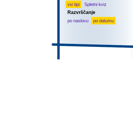
vsi tipi
Spletni kviz
Razvrščanje
po naslovu
po datumu