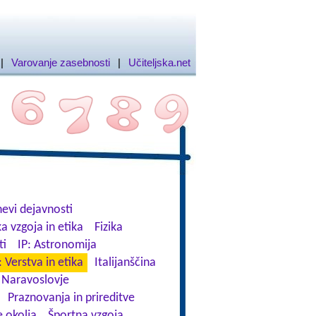
|
Varovanje zasebnosti
|
Učiteljska.net
evi dejavnosti
a vzgoja in etika
Fizika
ti
IP: Astronomija
: Verstva in etika
Italijanščina
Naravoslovje
Praznovanja in prireditve
 okolja
Športna vzgoja