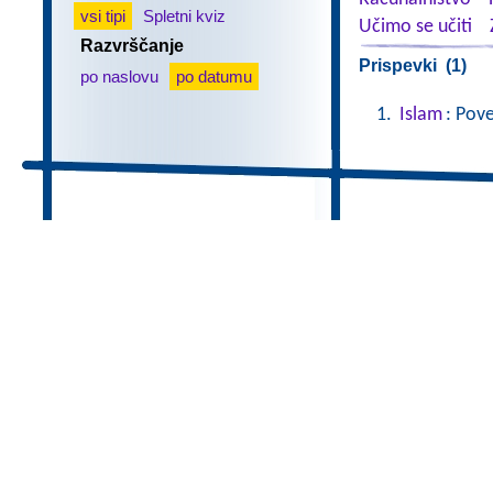
vsi tipi
Spletni kviz
Učimo se učiti
Razvrščanje
Prispevki (1)
po naslovu
po datumu
Islam
: Pov