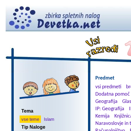
Predmet
vsi predmeti
br
Dodatna pomoč 
Geografija
Gla
IP: Geografija
I
Tema
Kemija
Knjižnic
vse teme
Islam
Naravoslovje in 
Tip Naloge
Računalništvo