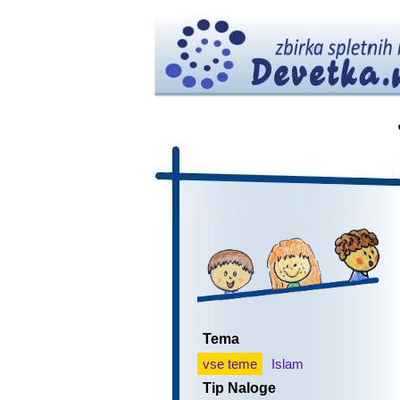
Tema
vse teme
Islam
Tip Naloge