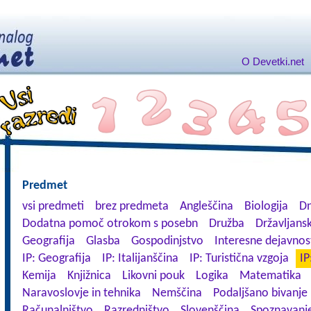
O Devetki.net
Predmet
vsi predmeti
brez predmeta
Angleščina
Biologija
Dn
Dodatna pomoč otrokom s posebn
Družba
Državljansk
Geografija
Glasba
Gospodinjstvo
Interesne dejavnos
IP: Geografija
IP: Italijanščina
IP: Turistična vzgoja
IP
Kemija
Knjižnica
Likovni pouk
Logika
Matematika
Naravoslovje in tehnika
Nemščina
Podaljšano bivanje
Računalništvo
Razredništvo
Slovenščina
Spoznavanje