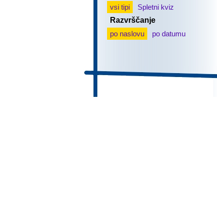
vsi tipi
Spletni kviz
Razvrščanje
po naslovu
po datumu