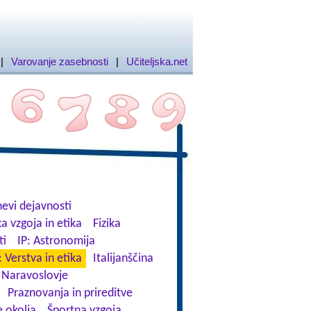
|
Varovanje zasebnosti
|
Učiteljska.net
evi dejavnosti
a vzgoja in etika
Fizika
ti
IP: Astronomija
: Verstva in etika
Italijanščina
Naravoslovje
Praznovanja in prireditve
 okolja
Športna vzgoja