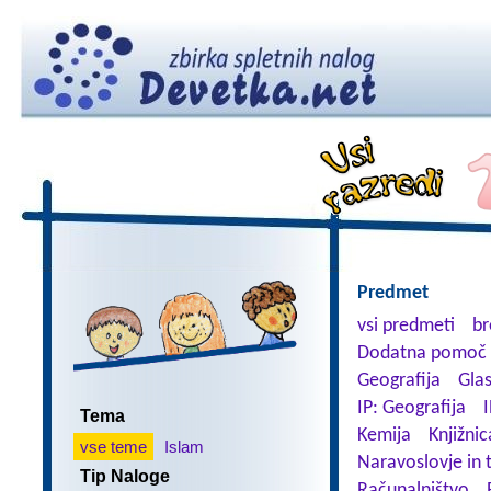
Predmet
vsi predmeti
br
Dodatna pomoč 
Geografija
Gla
IP: Geografija
I
Tema
Kemija
Knjižnic
vse teme
Islam
Naravoslovje in 
Tip Naloge
Računalništvo