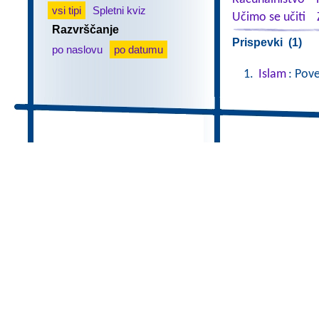
vsi tipi
Spletni kviz
Učimo se učiti
Razvrščanje
Prispevki (1)
po naslovu
po datumu
Islam
: Pov