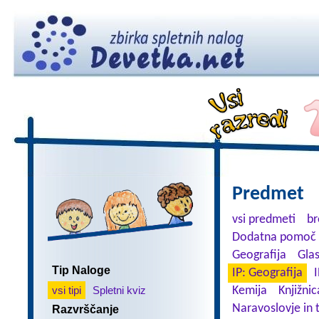
Predmet
vsi predmeti
br
Dodatna pomoč 
Geografija
Gla
Tip Naloge
IP: Geografija
I
vsi tipi
Spletni kviz
Kemija
Knjižnic
Naravoslovje in 
Razvrščanje