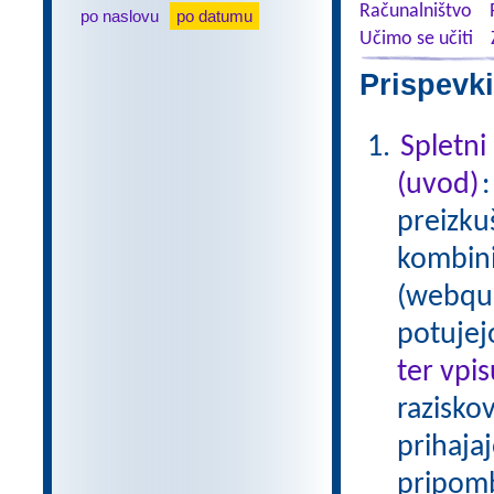
Računalništvo
po naslovu
po datumu
Učimo se učiti
Prispevki
Spletni
(uvod)
preizku
kombinir
(webque
potujej
ter vpi
raziskov
prihaja
pripom