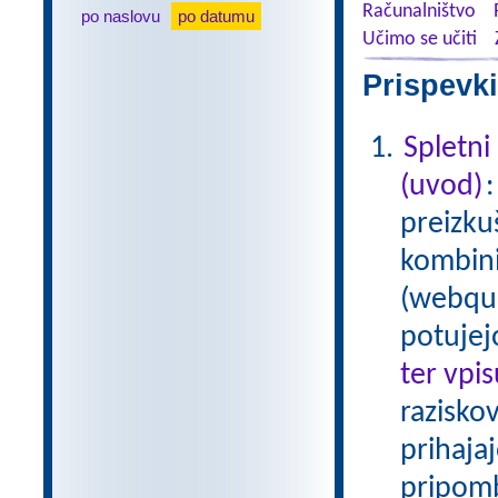
Računalništvo
po naslovu
po datumu
Učimo se učiti
Prispevki
Spletni
(uvod)
preizku
kombinir
(webque
potujej
ter vpi
raziskov
prihaja
pripom