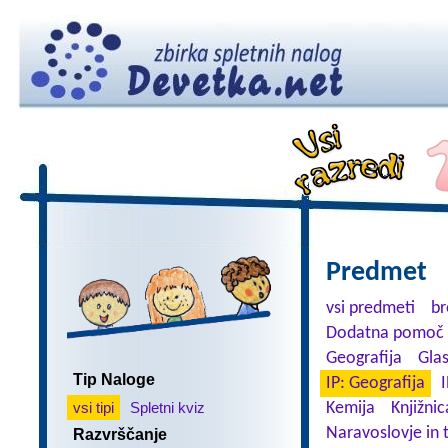
Predmet
vsi predmeti
br
Dodatna pomoč 
Geografija
Gla
Tip Naloge
IP: Geografija
I
vsi tipi
Spletni kviz
Kemija
Knjižnic
Naravoslovje in 
Razvrščanje