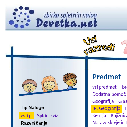
Predmet
vsi predmeti
br
Dodatna pomoč 
Geografija
Gla
Tip Naloge
IP: Geografija
I
vsi tipi
Spletni kviz
Kemija
Knjižnic
Naravoslovje in 
Razvrščanje