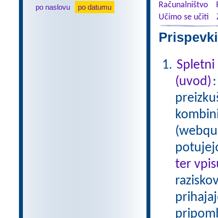
Računalništvo
po naslovu
po datumu
Učimo se učiti
Prispevki
Spletni
(uvod)
preizku
kombinir
(webque
potujej
ter vpi
raziskov
prihaja
pripom