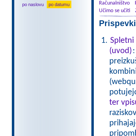
Računalništvo
po naslovu
po datumu
Učimo se učiti
Prispevki
Spletni
(uvod)
preizku
kombinir
(webque
potujej
ter vpi
raziskov
prihaja
pripom