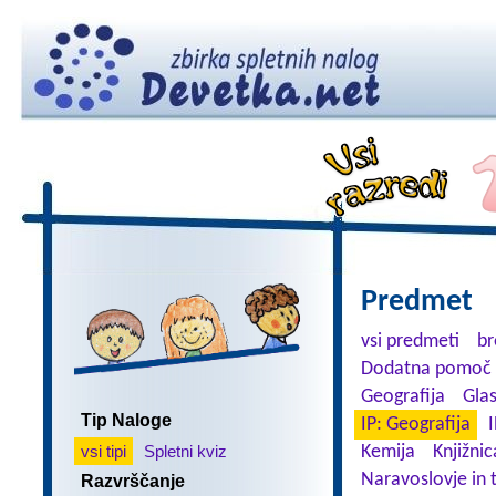
Predmet
vsi predmeti
br
Dodatna pomoč 
Geografija
Gla
Tip Naloge
IP: Geografija
I
vsi tipi
Spletni kviz
Kemija
Knjižnic
Naravoslovje in 
Razvrščanje